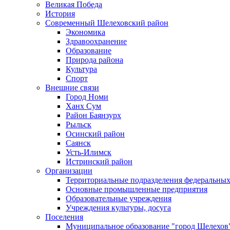
Великая Победа
История
Современный Шелеховский район
Экономика
Здравоохранение
Образование
Природа района
Культура
Спорт
Внешние связи
Город Номи
Ханх Сум
Район Баянзурх
Рыльск
Осинский район
Саянск
Усть-Илимск
Истринский район
Организации
Территориальные подразделения федеральных
Основные промышленные предприятия
Образовательные учреждения
Учреждения культуры, досуга
Поселения
Муниципальное образование "город Шелехов