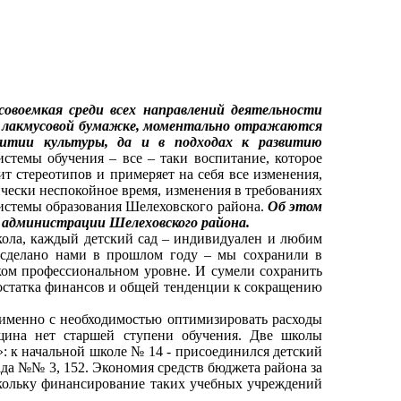
совоемкая среди всех направлений деятельности
на лакмусовой бумажке, моментально отражаются
звитии культуры, да и в подходах к развитию
стемы обучения – все – таки воспитание, которое
т стереотипов и примеряет на себя все изменения,
ически неспокойное время, изменения в требованиях
 системы образования Шелеховского района.
Об этом
я администрации Шелеховского района.
кола, каждый детский сад – индивидуален и любим
 сделано нами в прошлом году – мы сохранили в
ком профессиональном уровне. И сумели сохранить
достатка финансов и общей тенденции к сокращению
 именно с необходимостью оптимизировать расходы
ина нет старшей ступени обучения. Две школы
»: к начальной школе № 14 - присоединился детский
сада №№ 3, 152. Экономия средств бюджета района за
скольку финансирование таких учебных учреждений