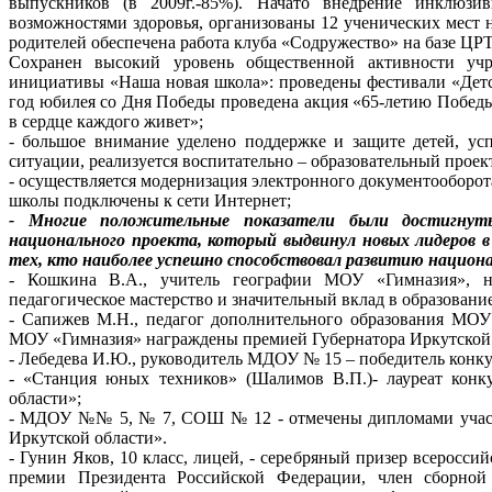
выпускников (в 2009г.-85%). Начато внедрение инклюзи
возможностями здоровья, организованы 12 ученических мест н
родителей обеспечена работа клуба «Содружество» на базе Ц
Сохранен высокий уровень общественной активности учр
инициативы «Наша новая школа»: проведены фестивали «Детс
год юбилея со Дня Победы проведена акция «65-летию Победы
в сердце каждого живет»;
- большое внимание уделено поддержке и защите детей, ус
ситуации, реализуется воспитательно – образовательный проек
- осуществляется модернизация электронного документооборот
школы подключены к сети Интернет;
- Многие положительные показатели были достигнут
национального проекта, который выдвинул новых лидеров в 
тех, кто наиболее успешно способствовал развитию национ
- Кошкина В.А., учитель географии МОУ «Гимназия», н
педагогическое мастерство и значительный вклад в образование
- Сапижев М.Н., педагог дополнительного образования МО
МОУ «Гимназия» награждены премией Губернатора Иркутской 
- Лебедева И.Ю., руководитель МДОУ № 15 – победитель конку
- «Станция юных техников» (Шалимов В.П.)- лауреат конк
области»;
- МДОУ №№ 5, № 7, СОШ № 12 - отмечены дипломами участ
Иркутской области».
- Гунин Яков, 10 класс, лицей, - серебряный призер всеросс
премии Президента Российской Федерации, член сборной