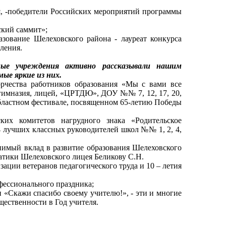
ия, -победители Российских мероприятий программы
ский саммит»;
зование Шелеховского района - лауреат конкурса
ления.
ьные учреждения активно рассказывали нашим
ые яркие из них.
орчества работников образования «Мы с вами все
, гимназия, лицей, «ЦРТДЮ», ДОУ №№ 7, 12, 17, 20,
ластном фестивале, посвященном 65-летию Победы
ких комитетов нагрудного знака «Родительское
4 лучших классных руководителей школ №№ 1, 2, 4,
енимый вклад в развитие образования Шелеховского
атики Шелеховского лицея Беликову С.Н.
зации ветеранов педагогического труда и 10 – летия
фессионального праздника;
и «Скажи спасибо своему учителю!», - эти и многие
щественности в Год учителя.