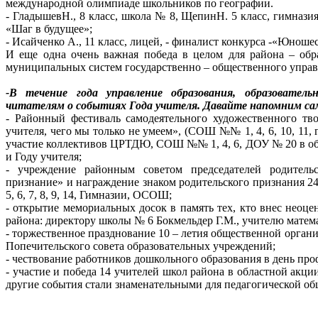
международной олимпиаде школьников по географии.
- ГладышевН., 8 класс, школа № 8, ЩепинН. 5 класс, гимназ
«Шаг в будущее»;
- Исайченко А., 11 класс, лицей, - финалист конкурса -«Юноше
И еще одна очень важная победа в целом для района – обра
муниципальных систем государственно – общественного управ
-В течение года управление образования, образовател
читателям о событиях Года учителя. Давайте напомним сам
- Районный фестиваль самодеятельного художественного тв
учителя, чего мы только не умеем», (СОШ №№ 1, 4, 6, 10, 11
участие коллективов ЦРТДЮ, СОШ №№ 1, 4, 6, ДОУ № 20 в об
и Году учителя;
- учреждение районным советом председателей родительс
признание» и награждение знаком родительского признания 2
5, 6, 7, 8, 9, 14, Гимназии, ОСОШ;
- открытие мемориальных досок в память тех, кто внес неоц
района: директору школы № 6 Бокмельдер Г.М., учителю матем
- торжественное празднование 10 – летия общественной органи
Попечительского совета образовательных учреждений;
- чествование работников дошкольного образования в день про
- участие и победа 14 учителей школ района в областной акци
другие события стали знаменательными для педагогической об