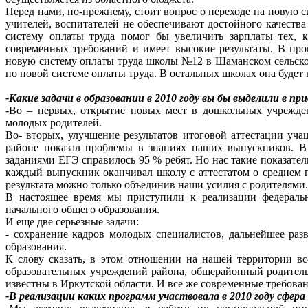
Перед нами, по-прежнему, стоит вопрос о переходе на новую 
учителей, воспитателей не обеспечивают достойного качеств
систему оплаты труда помог бы увеличить зарплаты тех, 
современных требований и имеет высокие результаты. В про
новую систему оплаты труда школы №12 в Шаманском сельском 
по новой системе оплаты труда. В остальных школах она будет в
-Какие задачи в образовании в 2010 году вы бы выделили в п
-Во – первых, открытие новых мест в дошкольных учрежден
молодых родителей.
Во- вторых, улучшение результатов итоговой аттестации уч
районе показал проблемы в знаниях наших выпускников. В 
заданиями ЕГЭ справилось 95 % ребят. Но нас такие показател
каждый выпускник оканчивал школу с аттестатом о среднем 
результата можно только объединив наши усилия с родителями.
В настоящее время мы приступили к реализации федеральн
начального общего образования.
И еще две серьезные задачи:
- сохранение кадров молодых специалистов, дальнейшее раз
образования.
К слову сказать, в этом отношении на нашей территории вс
образовательных учреждений района, общерайонный родитель
известны в Иркутской области. И все же современные требован
-В реализации каких программ участвовала в 2010 году сфера