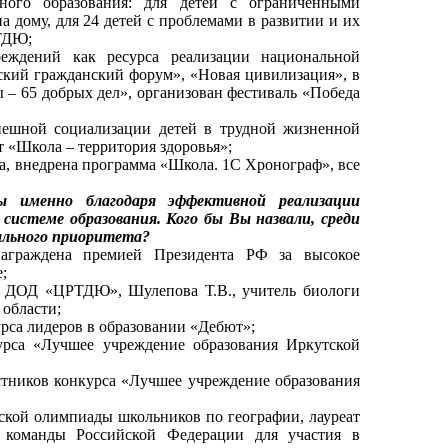
вного образования: для детей с ограниченными
а дому, для 24 детей с проблемами в развитии и их
РТДЮ;
еждений как ресурса реализации национальной
кий гражданский форум», «Новая цивилизация», в
 – 65 добрых дел», организован фестиваль «Победа
пешной социализации детей в трудной жизненной
т «Школа – территория здоровья»;
а, внедрена программа «Школа. 1С Хронограф», все
ы именно благодаря эффективной реализации
системе образования. Кого бы Вы назвали, среди
ального приоритета?
аграждена премией Президента РФ за высокое
;
У ДОД «ЦРТДЮ», Шулепова Т.В., учитель биологи
области;
рса лидеров в образовании «Дебют»;
урса «Лучшее учреждение образования Иркутской
ников конкурса «Лучшее учреждение образования
ийской олимпиады школьников по географии, лауреат
 команды Российской Федерации для участия в