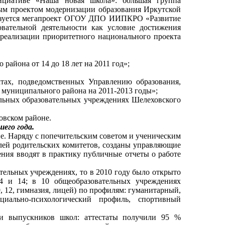
циативе «Наша новая школа»: большая группа
ным проектом модернизации образования Иркутской
ализуется мегапроект ОГОУ ДПО ИИПКРО «Развитие
вательной деятельности как условие достижения
 реализации приоритетного национального проекта
района от 14 до 18 лет на 2011 год»;
тах, подведомственных Управлению образования,
муниципального района на 2011-2013 годы»;
ольных образовательных учреждениях Шелеховского
овском районе.
его года.
ие. Наряду с попечительским советом и ученическим
елей родительских комитетов, созданы управляющие
ения вводят в практику публичные отчеты о работе
тельных учреждениях, то в 2010 году было открыто
 и 14; в 10 общеобразовательных учреждениях
9, 12, гимназия, лицей) по профилям: гуманитарный,
оциально-психологический профиль, спортивный
ии выпускников школ: аттестаты получили 95 %