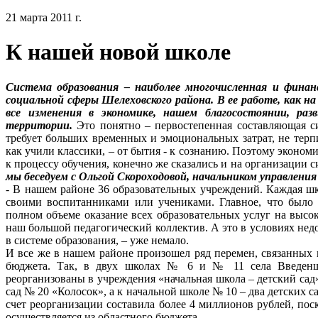
21 марта 2011 г.
К нашей новой школе
Система образования – наиболее многочисленная и финан
социальной сферы Шелеховского района. В ее работе, как 
все изменения в экономике, нашем благосостоянии, ра
территории.
Это понятно – первостепенная составляющая си
требует больших временных и эмоциональных затрат, не терпи
как учили классики, – от бытия - к сознанию. Поэтому эконом
к процессу обучения, конечно же сказались и на организации
мы беседуем с Ольгой Скороходовой, начальником управлени
- В нашем районе 36 образовательных учреждений. Каждая ш
своими воспитанниками или учениками. Главное, что было
полном объеме оказание всех образовательных услуг на высо
наш большой педагогический коллектив. А это в условиях не
в системе образования, – уже немало.
И все же в нашем районе произошел ряд перемен, связанных
бюджета. Так, в двух школах № 6 и № 11 села Введенщ
реорганизованы в учреждения «начальная школа – детский сад
сад № 20 «Колосок», а к начальной школе № 10 – два детских 
счет реорганизации составила более 4 миллионов рублей, по
осуществляется из областного бюджета.