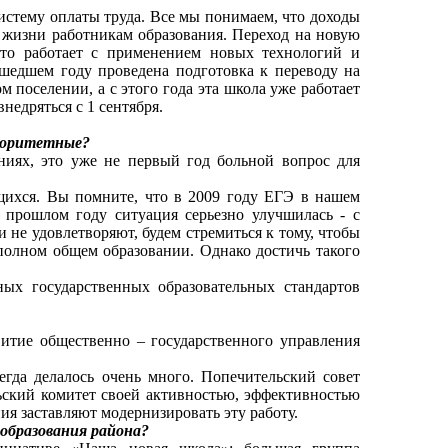
систему оплаты труда. Все мы понимаем, что доходы
а жизни работникам образования. Переход на новую
кто работает с применением новых технологий и
шедшем году проведена подготовка к переводу на
поселении, а с этого года эта школа уже работает
недряться с 1 сентября.
риоритетные?
иях, это уже не первый год больной вопрос для
ащихся. Вы помните, что в 2009 году ЕГЭ в нашем
прошлом году ситуация серьезно улучшилась - с
и не удовлетворяют, будем стремиться к тому, чтобы
полном общем образовании. Однако достичь такого
ых государственных образовательных стандартов
витие общественно – государственного управления
егда делалось очень много. Попечительский совет
ский комитет своей активностью, эффективностью
ия заставляют модернизировать эту работу.
 образования района?