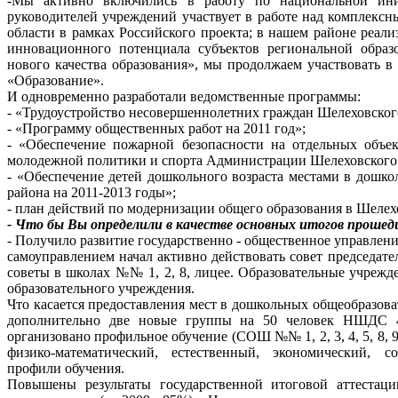
-Мы активно включились в работу по национальной ини
руководителей учреждений участвует в работе над комплекс
области в рамках Российского проекта; в нашем районе ре
инновационного потенциала субъектов региональной образо
нового качества образования», мы продолжаем участвовать в
«Образование».
И одновременно разработали ведомственные программы:
- «Трудоустройство несовершеннолетних граждан Шелеховского 
- «Программу общественных работ на 2011 год»;
- «Обеспечение пожарной безопасности на отдельных объек
молодежной политики и спорта Администрации Шелеховского 
- «Обеспечение детей дошкольного возраста местами в дошк
района на 2011-2013 годы»;
- план действий по модернизации общего образования в Шелех
- Что бы Вы определили в качестве основных итогов прошедш
- Получило развитие государственно - общественное управлен
самоуправлением начал активно действовать совет председат
советы в школах №№ 1, 2, 8, лицее. Образовательные учрежд
образовательного учреждения.
Что касается предоставления мест в дошкольных общеобразова
дополнительно две новые группы на 50 человек НШДС 4
организовано профильное обучение (СОШ №№ 1, 2, 3, 4, 5, 8, 
физико-математический, естественный, экономический, с
профили обучения.
Повышены результаты государственной итоговой аттестац