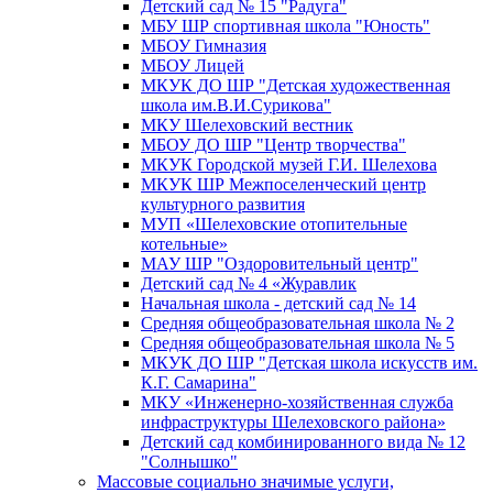
Детский сад № 15 "Радуга"
МБУ ШР спортивная школа "Юность"
МБОУ Гимназия
МБОУ Лицей
МКУК ДО ШР "Детская художественная
школа им.В.И.Сурикова"
МКУ Шелеховский вестник
МБОУ ДО ШР "Центр творчества"
МКУК Городской музей Г.И. Шелехова
МКУК ШР Межпоселенческий центр
культурного развития
МУП «Шелеховские отопительные
котельные»
МАУ ШР "Оздоровительный центр"
Детский сад № 4 «Журавлик
Начальная школа - детский сад № 14
Средняя общеобразовательная школа № 2
Средняя общеобразовательная школа № 5
МКУК ДО ШР "Детская школа искусств им.
К.Г. Самарина"
МКУ «Инженерно-хозяйственная служба
инфраструктуры Шелеховского района»
Детский сад комбинированного вида № 12
"Солнышко"
Массовые социально значимые услуги,