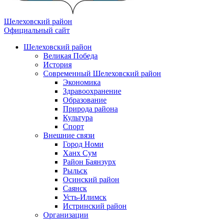
Шелеховский район
Официальный сайт
Шелеховский район
Великая Победа
История
Современный Шелеховский район
Экономика
Здравоохранение
Образование
Природа района
Культура
Спорт
Внешние связи
Город Номи
Ханх Сум
Район Баянзурх
Рыльск
Осинский район
Саянск
Усть-Илимск
Истринский район
Организации