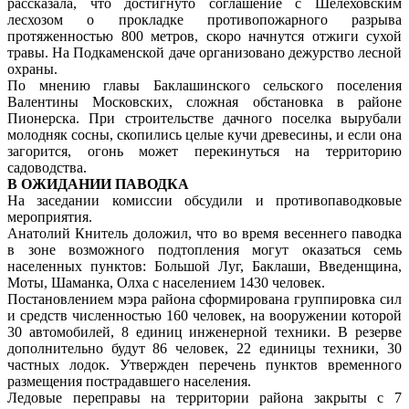
рассказала, что достигнуто соглашение с Шелеховским
лесхозом о прокладке противопожарного разрыва
протяженностью 800 метров, скоро начнутся отжиги сухой
травы. На Подкаменской даче организовано дежурство лесной
охраны.
По мнению главы Баклашинского сельского поселения
Валентины Московских, сложная обстановка в районе
Пионерска. При строительстве дачного поселка вырубали
молодняк сосны, скопились целые кучи древесины, и если она
загорится, огонь может перекинуться на территорию
садоводства.
В ОЖИДАНИИ ПАВОДКА
На заседании комиссии обсудили и противопаводковые
мероприятия.
Анатолий Книтель доложил, что во время весеннего паводка
в зоне возможного подтопления могут оказаться семь
населенных пунктов: Большой Луг, Баклаши, Введенщина,
Моты, Шаманка, Олха с населением 1430 человек.
Постановлением мэра района сформирована группировка сил
и средств численностью 160 человек, на вооружении которой
30 автомобилей, 8 единиц инженерной техники. В резерве
дополнительно будут 86 человек, 22 единицы техники, 30
частных лодок. Утвержден перечень пунктов временного
размещения пострадавшего населения.
Ледовые переправы на территории района закрыты с 7