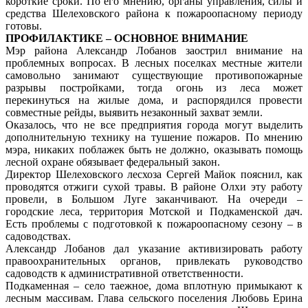
короткие сроки. По его мнению, органы управления, силы и
средства Шелеховского района к пожароопасному периоду
готовы.
ПРОФИЛАКТИКЕ – ОСНОВНОЕ ВНИМАНИЕ
Мэр района Александр Лобанов заострил внимание на
проблемных вопросах. В лесных поселках местные жители
самовольно занимают существующие противопожарные
разрывы постройками, тогда огонь из леса может
перекинуться на жилые дома, и распорядился провести
совместные рейды, выявить незаконный захват земли.
Оказалось, что не все предприятия города могут выделить
дополнительную технику на тушение пожаров. По мнению
мэра, никаких поблажек быть не должно, оказывать помощь
лесной охране обязывает федеральный закон.
Директор Шелеховского лесхоза Сергей Майок пояснил, как
проводятся отжиги сухой травы. В районе Олхи эту работу
провели, в Большом Луге заканчивают. На очереди –
городские леса, территория Мотской и Подкаменской дач.
Есть проблемы с подготовкой к пожароопасному сезону – в
садоводствах.
Александр Лобанов дал указание активизировать работу
правоохранительных органов, привлекать руководство
садоводств к административной ответственности.
Подкаменная – село таежное, дома вплотную примыкают к
лесным массивам. Глава сельского поселения Любовь Ерина