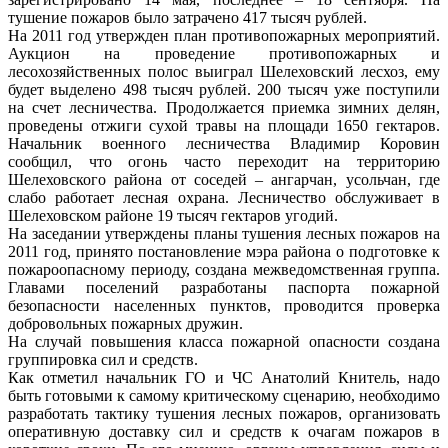
тушение пожаров было затрачено 417 тысяч рублей.
На 2011 год утвержден план противопожарных мероприятий.
Аукцион на проведение противопожарных и
лесохозяйственных полос выиграл Шелеховский лесхоз, ему
будет выделено 498 тысяч рублей. 200 тысяч уже поступили
на счет лесничества. Продолжается приемка зимних делян,
проведены отжиги сухой травы на площади 1650 гектаров.
Начальник военного лесничества Владимир Коровин
сообщил, что огонь часто переходит на территорию
Шелеховского района от соседей – ангарчан, усольчан, где
слабо работает лесная охрана. Лесничество обслуживает в
Шелеховском районе 19 тысяч гектаров угодий.
На заседании утверждены планы тушения лесных пожаров на
2011 год, принято постановление мэра района о подготовке к
пожароопасному периоду, создана межведомственная группа.
Главами поселений разработаны паспорта пожарной
безопасности населенных пунктов, проводится проверка
добровольных пожарных дружин.
На случай повышения класса пожарной опасности создана
группировка сил и средств.
Как отметил начальник ГО и ЧС Анатолий Книтель, надо
быть готовыми к самому критическому сценарию, необходимо
разработать тактику тушения лесных пожаров, организовать
оперативную доставку сил и средств к очагам пожаров в