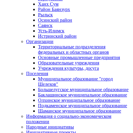
Ханх Сум
Район Баянзурх
Рыльск
Осинский район
Саянск
Усть-Илимск
Истринский район
Организации
Территориальные подразделения
федеральных и областных органов
Основные промышленные предприятия
Образовательные учреждения
Учреждения культуры, досуга
Поселения
Муниципальное образование "город
Шелехов"
Большелугское муниципальное образование
Баклашинское муниципальное образование
Олхинское муниципальное образование
Подкаменское муниципальное образование
Шаманское муниципальное образование
Информация о социально-экономическом
положении
Народные инициативы
Инициативные проекты