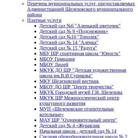
Перечень муниципальных услуг, предоставляемых
Администрацией Шелеховского муниципального
района
Платные услуги
Детский сад №6 "Аленький цветочек"
Детский сад № 9 «Подснежник»
Детский сад №10 "Тополек"
Детский сад № 14 "Аленка"
Детский сад № 15 "Радуга"
МБУ ШР спортивная школа "Юность"
МБОУ Гимназия
МБОУ Лицей
МКУК ДО ШР "Детская художественная
школа им.В.И.Сурикова"
МКУ Шелеховский вестник
МБОУ ДО ШР "Центр творчества"
МКУК Городской музей Г.И. Шелехова
МКУК ШР Межпоселенческий центр
культурного развития
МУП «Шелеховские отопительные
котельные»
МАУ ШР "Оздоровительный центр"
Детский сад № 4 «Журавлик
Начальная школа - детский сад № 14
Средняя общеобразовательная школа № 2