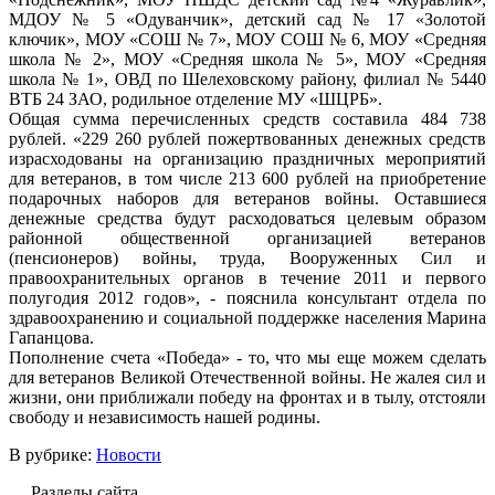
МДОУ № 5 «Одуванчик», детский сад № 17 «Золотой
ключик», МОУ «СОШ № 7», МОУ СОШ № 6, МОУ «Средняя
школа № 2», МОУ «Средняя школа № 5», МОУ «Средняя
школа № 1», ОВД по Шелеховскому району, филиал № 5440
ВТБ 24 ЗАО, родильное отделение МУ «ШЦРБ».
Общая сумма перечисленных средств составила 484 738
рублей. «229 260 рублей пожертвованных денежных средств
израсходованы на организацию праздничных мероприятий
для ветеранов, в том числе 213 600 рублей на приобретение
подарочных наборов для ветеранов войны. Оставшиеся
денежные средства будут расходоваться целевым образом
районной общественной организацией ветеранов
(пенсионеров) войны, труда, Вооруженных Сил и
правоохранительных органов в течение 2011 и первого
полугодия 2012 годов», - пояснила консультант отдела по
здравоохранению и социальной поддержке населения Марина
Гапанцова.
Пополнение счета «Победа» - то, что мы еще можем сделать
для ветеранов Великой Отечественной войны. Не жалея сил и
жизни, они приближали победу на фронтах и в тылу, отстояли
свободу и независимость нашей родины.
В рубрике:
Новости
Разделы сайта