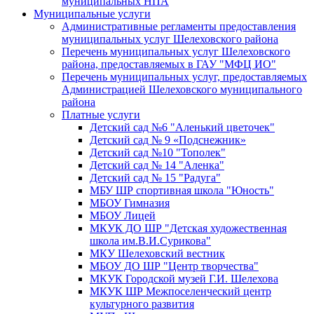
муниципальных НПА
Муниципальные услуги
Административные регламенты предоставления
муниципальных услуг Шелеховского района
Перечень муниципальных услуг Шелеховского
района, предоставляемых в ГАУ "МФЦ ИО"
Перечень муниципальных услуг, предоставляемых
Администрацией Шелеховского муниципального
района
Платные услуги
Детский сад №6 "Аленький цветочек"
Детский сад № 9 «Подснежник»
Детский сад №10 "Тополек"
Детский сад № 14 "Аленка"
Детский сад № 15 "Радуга"
МБУ ШР спортивная школа "Юность"
МБОУ Гимназия
МБОУ Лицей
МКУК ДО ШР "Детская художественная
школа им.В.И.Сурикова"
МКУ Шелеховский вестник
МБОУ ДО ШР "Центр творчества"
МКУК Городской музей Г.И. Шелехова
МКУК ШР Межпоселенческий центр
культурного развития