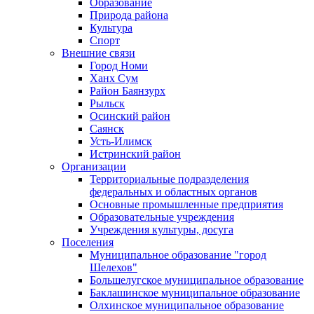
Образование
Природа района
Культура
Спорт
Внешние связи
Город Номи
Ханх Сум
Район Баянзурх
Рыльск
Осинский район
Саянск
Усть-Илимск
Истринский район
Организации
Территориальные подразделения
федеральных и областных органов
Основные промышленные предприятия
Образовательные учреждения
Учреждения культуры, досуга
Поселения
Муниципальное образование "город
Шелехов"
Большелугское муниципальное образование
Баклашинское муниципальное образование
Олхинское муниципальное образование