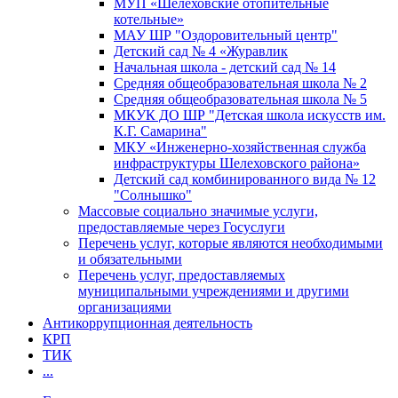
МУП «Шелеховские отопительные
котельные»
МАУ ШР "Оздоровительный центр"
Детский сад № 4 «Журавлик
Начальная школа - детский сад № 14
Средняя общеобразовательная школа № 2
Средняя общеобразовательная школа № 5
МКУК ДО ШР "Детская школа искусств им.
К.Г. Самарина"
МКУ «Инженерно-хозяйственная служба
инфраструктуры Шелеховского района»
Детский сад комбинированного вида № 12
"Солнышко"
Массовые социально значимые услуги,
предоставляемые через Госуслуги
Перечень услуг, которые являются необходимыми
и обязательными
Перечень услуг, предоставляемых
муниципальными учреждениями и другими
организациями
Антикоррупционная деятельность
КРП
ТИК
...