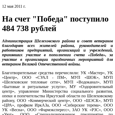
12 мая 2011 г.
На счет "Победа" поступило
484 738 рублей
Администрация Шелеховского района и совет ветеранов
благодарят всех жителей района, руководителей и
работников предприятий, организаций и учреждений,
принявших участие в пополнении счета «Победа», за
участие в организации праздничных мероприятий для
ветеранов Великой Отечественной войны.
Благотворительные средства перечислили: УК «Мастер», УК
«Центр», ООО «СУАЛ - ПМ», МУП «ШОК», МУП
«Шелеховские тепловые сети», МУП «Водоканал», МУП
«Бытовые и ритуальные услуги», МУ «Оздоровительный
центр», управление Министерства социального развития,
опеки и попечительства Иркутской области по Шелеховскому
району, ООО «Коммерческий центр», ООО «ШЭСК», МУП
«ЦРА», профком ИркАЗа, ООО «Сибирские терема», ООО
УК «Весна», ООО «Фармэкспересс», ЗАО УК «РЗС», ООО
«Уют», ООО «Специализированное предприятие по