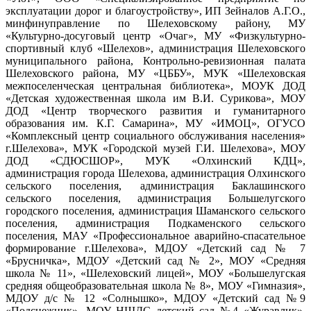
эксплуатации дорог и благоустройству», ИП Зейналов А.Г.О.,
минфинуправление по Шелеховскому району, МУ
«Культурно-досуговый центр «Очаг», МУ «Физкультурно-
спортивный клуб «Шелехов», администрация Шелеховского
муниципального района, Контрольно-ревизионная палата
Шелеховского района, МУ «ЦББУ», МУК «Шелеховская
межпоселенческая центральная библиотека», МОУК ДОД
«Детская художественная школа им В.И. Сурикова», МОУ
ДОД «Центр творческого развития и гуманитарного
образования им. К.Г. Самарина», МУ «ИМОЦ», ОГУСО
«Комплексный центр социального обслуживания населения»
г.Шелехова», МУК «Городской музей Г.И. Шелехова», МОУ
ДОД «СДЮСШОР», МУК «Олхинский КДЦ»,
администрация города Шелехова, администрация Олхинского
сельского поселения, администрация Баклашинского
сельского поселения, администрация Большелугского
городского поселения, администрация Шаманского сельского
поселения, администрация Подкаменского сельского
поселения, МАУ «Профессиональное аварийно-спасательное
формирование г.Шелехова», МДОУ «Детский сад № 7
«Брусничка», МДОУ «Детский сад № 2», МОУ «Средняя
школа № 11», «Шелеховский лицей», МОУ «Большелугская
средняя общеобразовательная школа № 8», МОУ «Гимназия»,
МДОУ д/с № 12 «Солнышко», МДОУ «Детский сад №9
«Подснежник», МОУ НШДС детский сад №4 «Журавлик»,