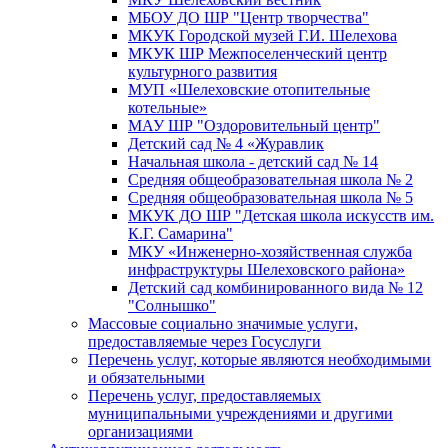
МБОУ ДО ШР "Центр творчества"
МКУК Городской музей Г.И. Шелехова
МКУК ШР Межпоселенческий центр
культурного развития
МУП «Шелеховские отопительные
котельные»
МАУ ШР "Оздоровительный центр"
Детский сад № 4 «Журавлик
Начальная школа - детский сад № 14
Средняя общеобразовательная школа № 2
Средняя общеобразовательная школа № 5
МКУК ДО ШР "Детская школа искусств им.
К.Г. Самарина"
МКУ «Инженерно-хозяйственная служба
инфраструктуры Шелеховского района»
Детский сад комбинированного вида № 12
"Солнышко"
Массовые социально значимые услуги,
предоставляемые через Госуслуги
Перечень услуг, которые являются необходимыми
и обязательными
Перечень услуг, предоставляемых
муниципальными учреждениями и другими
организациями