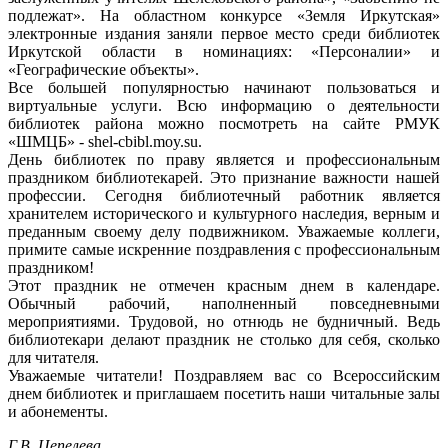
подлежат». На областном конкурсе «Земля Иркутская»
электронные издания заняли первое место среди библиотек
Иркутской области в номинациях: «Персоналии» и
«Географические объекты».
Все большей популярностью начинают пользоваться и
виртуальные услуги. Всю информацию о деятельности
библиотек района можно посмотреть на сайте РМУК
«ШМЦБ» - shel-cbibl.moy.su.
День библиотек по праву является и профессиональным
праздником библиотекарей. Это признание важности нашей
профессии. Сегодня библиотечный работник является
хранителем исторического и культурного наследия, верным и
преданным своему делу подвижником. Уважаемые коллеги,
примите самые искренние поздравления с профессиональным
праздником!
Этот праздник не отмечен красным днем в календаре.
Обычный рабочий, наполненный повседневными
мероприятиями. Трудовой, но отнюдь не будничный. Ведь
библиотекари делают праздник не столько для себя, сколько
для читателя.
Уважаемые читатели! Поздравляем вас со Всероссийским
днем библиотек и приглашаем посетить наши читальные залы
и абонементы.
Г.В. Цепелева,