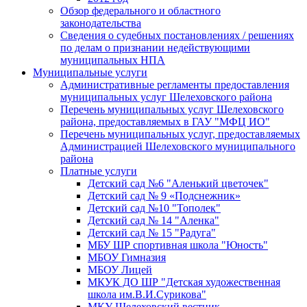
Обзор федерального и областного
законодательства
Сведения о судебных постановлениях / решениях
по делам о признании недействующими
муниципальных НПА
Муниципальные услуги
Административные регламенты предоставления
муниципальных услуг Шелеховского района
Перечень муниципальных услуг Шелеховского
района, предоставляемых в ГАУ "МФЦ ИО"
Перечень муниципальных услуг, предоставляемых
Администрацией Шелеховского муниципального
района
Платные услуги
Детский сад №6 "Аленький цветочек"
Детский сад № 9 «Подснежник»
Детский сад №10 "Тополек"
Детский сад № 14 "Аленка"
Детский сад № 15 "Радуга"
МБУ ШР спортивная школа "Юность"
МБОУ Гимназия
МБОУ Лицей
МКУК ДО ШР "Детская художественная
школа им.В.И.Сурикова"
МКУ Шелеховский вестник