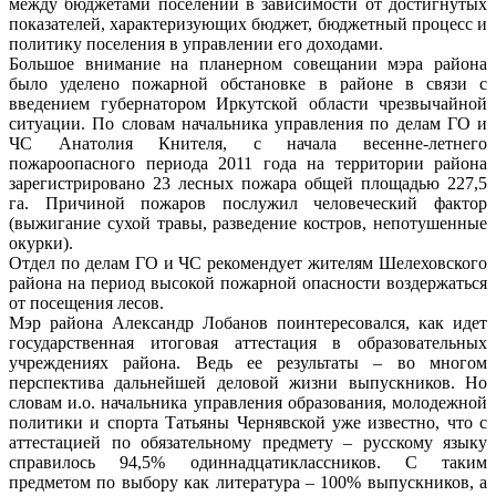
между бюджетами поселений в зависимости от достигнутых
показателей, характеризующих бюджет, бюджетный процесс и
политику поселения в управлении его доходами.
Большое внимание на планерном совещании мэра района
было уделено пожарной обстановке в районе в связи с
введением губернатором Иркутской области чрезвычайной
ситуации. По словам начальника управления по делам ГО и
ЧС Анатолия Кнителя, с начала весенне-летнего
пожароопасного периода 2011 года на территории района
зарегистрировано 23 лесных пожара общей площадью 227,5
га. Причиной пожаров послужил человеческий фактор
(выжигание сухой травы, разведение костров, непотушенные
окурки).
Отдел по делам ГО и ЧС рекомендует жителям Шелеховского
района на период высокой пожарной опасности воздержаться
от посещения лесов.
Мэр района Александр Лобанов поинтересовался, как идет
государственная итоговая аттестация в образовательных
учреждениях района. Ведь ее результаты – во многом
перспектива дальнейшей деловой жизни выпускников. Но
словам и.о. начальника управления образования, молодежной
политики и спорта Татьяны Чернявской уже известно, что с
аттестацией по обязательному предмету – русскому языку
справилось 94,5% одиннадцатиклассников. С таким
предметом по выбору как литература – 100% выпускников, а