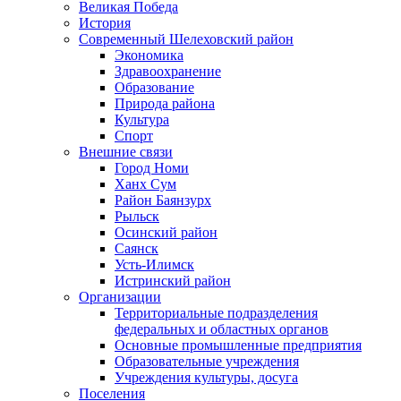
Великая Победа
История
Современный Шелеховский район
Экономика
Здравоохранение
Образование
Природа района
Культура
Спорт
Внешние связи
Город Номи
Ханх Сум
Район Баянзурх
Рыльск
Осинский район
Саянск
Усть-Илимск
Истринский район
Организации
Территориальные подразделения
федеральных и областных органов
Основные промышленные предприятия
Образовательные учреждения
Учреждения культуры, досуга
Поселения