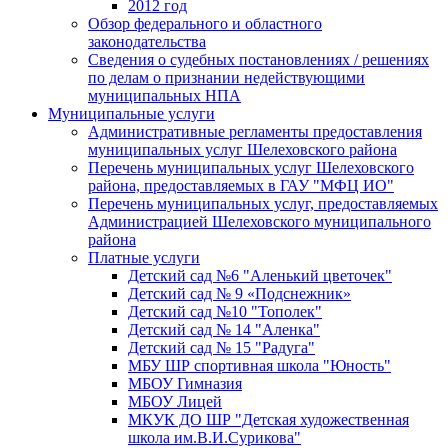
2012 год
Обзор федерального и областного
законодательства
Сведения о судебных постановлениях / решениях
по делам о признании недействующими
муниципальных НПА
Муниципальные услуги
Административные регламенты предоставления
муниципальных услуг Шелеховского района
Перечень муниципальных услуг Шелеховского
района, предоставляемых в ГАУ "МФЦ ИО"
Перечень муниципальных услуг, предоставляемых
Администрацией Шелеховского муниципального
района
Платные услуги
Детский сад №6 "Аленький цветочек"
Детский сад № 9 «Подснежник»
Детский сад №10 "Тополек"
Детский сад № 14 "Аленка"
Детский сад № 15 "Радуга"
МБУ ШР спортивная школа "Юность"
МБОУ Гимназия
МБОУ Лицей
МКУК ДО ШР "Детская художественная
школа им.В.И.Сурикова"