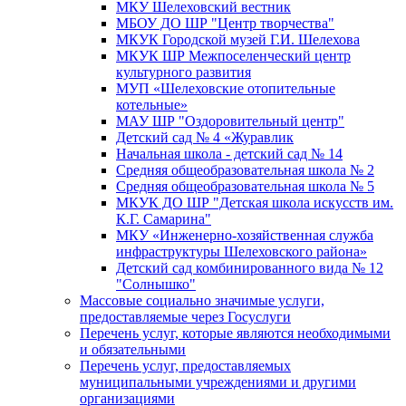
МКУ Шелеховский вестник
МБОУ ДО ШР "Центр творчества"
МКУК Городской музей Г.И. Шелехова
МКУК ШР Межпоселенческий центр
культурного развития
МУП «Шелеховские отопительные
котельные»
МАУ ШР "Оздоровительный центр"
Детский сад № 4 «Журавлик
Начальная школа - детский сад № 14
Средняя общеобразовательная школа № 2
Средняя общеобразовательная школа № 5
МКУК ДО ШР "Детская школа искусств им.
К.Г. Самарина"
МКУ «Инженерно-хозяйственная служба
инфраструктуры Шелеховского района»
Детский сад комбинированного вида № 12
"Солнышко"
Массовые социально значимые услуги,
предоставляемые через Госуслуги
Перечень услуг, которые являются необходимыми
и обязательными
Перечень услуг, предоставляемых
муниципальными учреждениями и другими
организациями