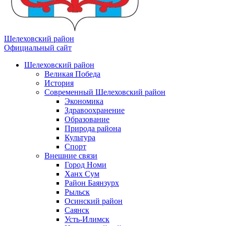
Шелеховский район
Официальный сайт
Шелеховский район
Великая Победа
История
Современный Шелеховский район
Экономика
Здравоохранение
Образование
Природа района
Культура
Спорт
Внешние связи
Город Номи
Ханх Сум
Район Баянзурх
Рыльск
Осинский район
Саянск
Усть-Илимск