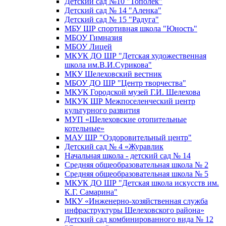
Детский сад №10 "Тополек"
Детский сад № 14 "Аленка"
Детский сад № 15 "Радуга"
МБУ ШР спортивная школа "Юность"
МБОУ Гимназия
МБОУ Лицей
МКУК ДО ШР "Детская художественная
школа им.В.И.Сурикова"
МКУ Шелеховский вестник
МБОУ ДО ШР "Центр творчества"
МКУК Городской музей Г.И. Шелехова
МКУК ШР Межпоселенческий центр
культурного развития
МУП «Шелеховские отопительные
котельные»
МАУ ШР "Оздоровительный центр"
Детский сад № 4 «Журавлик
Начальная школа - детский сад № 14
Средняя общеобразовательная школа № 2
Средняя общеобразовательная школа № 5
МКУК ДО ШР "Детская школа искусств им.
К.Г. Самарина"
МКУ «Инженерно-хозяйственная служба
инфраструктуры Шелеховского района»
Детский сад комбинированного вида № 12