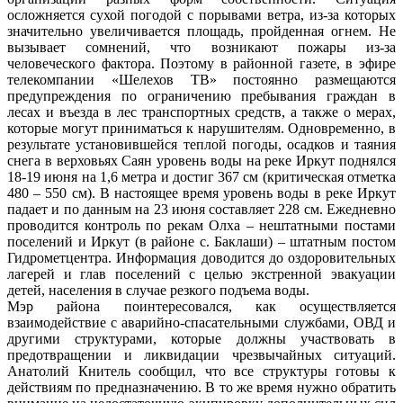
осложняется сухой погодой с порывами ветра, из-за которых
значительно увеличивается площадь, пройденная огнем. Не
вызывает сомнений, что возникают пожары из-за
человеческого фактора. Поэтому в районной газете, в эфире
телекомпании «Шелехов ТВ» постоянно размещаются
предупреждения по ограничению пребывания граждан в
лесах и въезда в лес транспортных средств, а также о мерах,
которые могут приниматься к нарушителям. Одновременно, в
результате установившейся теплой погоды, осадков и таяния
снега в верховьях Саян уровень воды на реке Иркут поднялся
18-19 июня на 1,6 метра и достиг 367 см (критическая отметка
480 – 550 см). В настоящее время уровень воды в реке Иркут
падает и по данным на 23 июня составляет 228 см. Ежедневно
проводится контроль по рекам Олха – нештатными постами
поселений и Иркут (в районе с. Баклаши) – штатным постом
Гидрометцентра. Информация доводится до оздоровительных
лагерей и глав поселений с целью экстренной эвакуации
детей, населения в случае резкого подъема воды.
Мэр района поинтересовался, как осуществляется
взаимодействие с аварийно-спасательными службами, ОВД и
другими структурами, которые должны участвовать в
предотвращении и ликвидации чрезвычайных ситуаций.
Анатолий Книтель сообщил, что все структуры готовы к
действиям по предназначению. В то же время нужно обратить