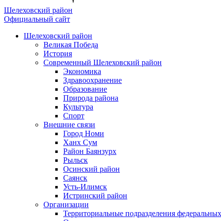
Шелеховский район
Официальный сайт
Шелеховский район
Великая Победа
История
Современный Шелеховский район
Экономика
Здравоохранение
Образование
Природа района
Культура
Спорт
Внешние связи
Город Номи
Ханх Сум
Район Баянзурх
Рыльск
Осинский район
Саянск
Усть-Илимск
Истринский район
Организации
Территориальные подразделения федеральных