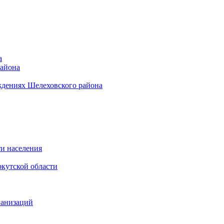
а
района
ждениях Шелеховского района
и населения
кутской области
ганизаций