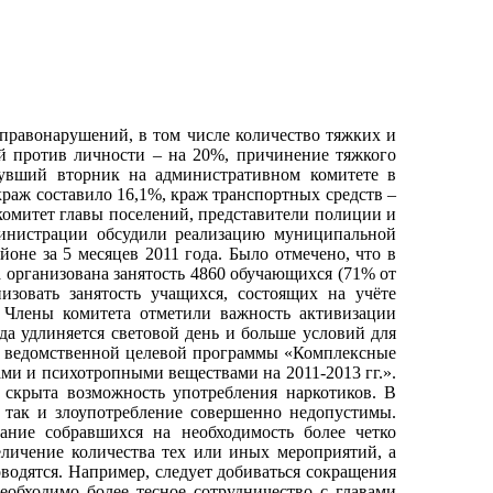
правонарушений, в том числе количество тяжких и
й против личности – на 20%, причинение тяжкого
увший вторник на административном комитете в
аж составило 16,1%, краж транспортных средств –
комитет главы поселений, представители полиции и
министрации обсудили реализацию муниципальной
не за 5 месяцев 2011 года. Было отмечено, что в
 организована занятость 4860 обучающихся (71% от
изовать занятость учащихся, состоящих на учёте
 Члены комитета отметили важность активизации
да удлиняется световой день и больше условий для
т ведомственной целевой программы «Комплексные
ми и психотропными веществами на 2011-2013 гг.».
скрыта возможность употребления наркотиков. В
 так и злоупотребление совершенно недопустимы.
ание собравшихся на необходимость более четко
личение количества тех или иных мероприятий, а
оводятся. Например, следует добиваться сокращения
еобходимо более тесное сотрудничество с главами