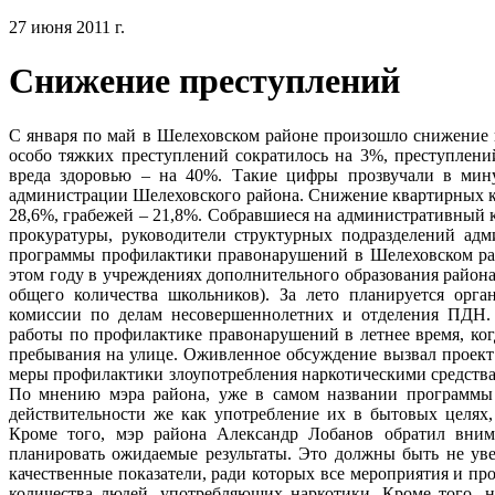
27 июня 2011 г.
Снижение преступлений
С января по май в Шелеховском районе произошло снижение 
особо тяжких преступлений сократилось на 3%, преступлени
вреда здоровью – на 40%. Такие цифры прозвучали в мин
администрации Шелеховского района. Снижение квартирных кр
28,6%, грабежей – 21,8%. Собравшиеся на административный 
прокуратуры, руководители структурных подразделений ад
программы профилактики правонарушений в Шелеховском райо
этом году в учреждениях дополнительного образования района
общего количества школьников). За лето планируется орган
комиссии по делам несовершеннолетних и отделения ПДН.
работы по профилактике правонарушений в летнее время, ког
пребывания на улице. Оживленное обсуждение вызвал проек
меры профилактики злоупотребления наркотическими средства
По мнению мэра района, уже в самом названии программы 
действительности же как употребление их в бытовых целях,
Кроме того, мэр района Александр Лобанов обратил вним
планировать ожидаемые результаты. Это должны быть не уве
качественные показатели, ради которых все мероприятия и пр
количества людей, употребляющих наркотики. Кроме того, н