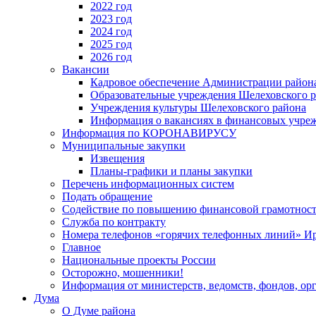
2022 год
2023 год
2024 год
2025 год
2026 год
Вакансии
Кадровое обеспечение Администрации район
Образовательные учреждения Шелеховского 
Учреждения культуры Шелеховского района
Информация о вакансиях в финансовых учре
Информация по КОРОНАВИРУСУ
Муниципальные закупки
Извещения
Планы-графики и планы закупки
Перечень информационных систем
Подать обращение
Содействие по повышению финансовой грамотност
Служба по контракту
Номера телефонов «горячих телефонных линий» Ир
Главное
Национальные проекты России
Осторожно, мошенники!
Информация от министерств, ведомств, фондов, ор
Дума
О Думе района