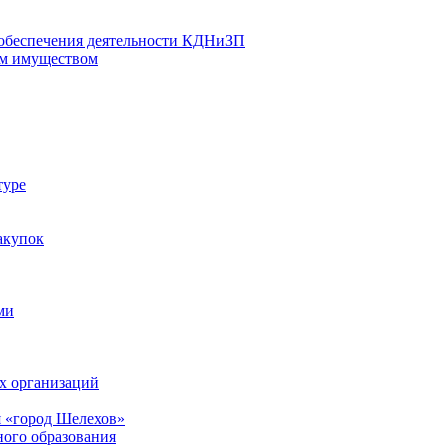
 обеспечения деятельности КДНиЗП
м имуществом
туре
акупок
ми
х организаций
 «город Шелехов»
ого образования