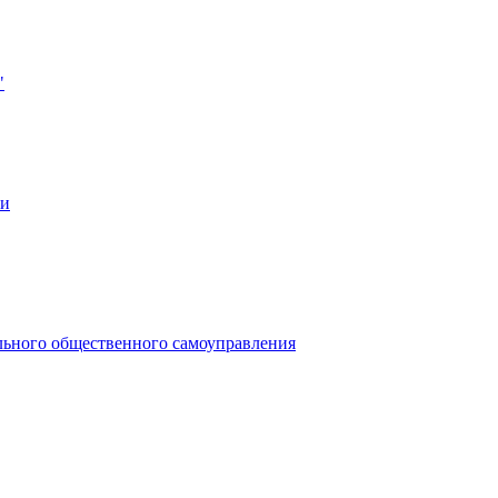
"
ии
льного общественного самоуправления