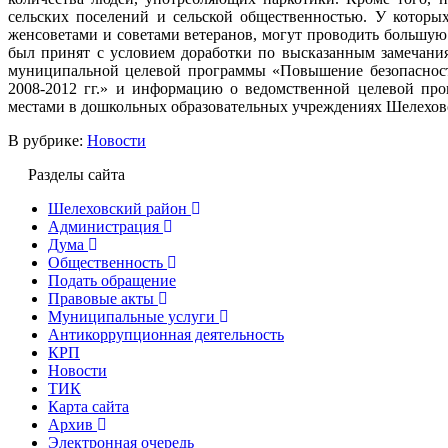
сельских поселений и сельской общественностью. У которы
женсоветами и советами ветеранов, могут проводить большую
был принят с условием доработки по высказанным замечания
муниципальной целевой программы «Повышение безопаснос
2008-2012 гг.» и информацию о ведомственной целевой про
местами в дошкольных образовательных учреждениях Шелеховск
В рубрике:
Новости
Разделы сайта
Шелеховский район
Администрация
Дума
Общественность
Подать обращение
Правовые акты
Муниципальные услуги
Антикоррупционная деятельность
КРП
Новости
ТИК
Карта сайта
Архив
Электронная очередь