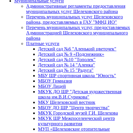
Муниципальные услуги
Административные регламенты предоставления
муниципальных услуг Шелеховского района
Перечень муниципальных услуг Шелеховского
района, предоставляемых в ГАУ "МФЦ ИО"
Перечень муниципальных услуг, предоставляемых
Администрацией Шелеховского муниципального
района
Платные услуги
Детский сад №6 "Аленький цветочек"
Детский сад № 9 «Подснежник»
Детский сад №10 "Тополек"
Детский сад № 14 "Аленка"
Детский сад № 15 "Радуга"
МБУ ШР спортивная школа "Юность"
МБОУ Гимназия
МБОУ Лицей
МКУК ДО ШР "Детская художественная
школа им.В.И.Сурикова"
МКУ Шелеховский вестник
МБОУ ДО ШР "Центр творчества"
МКУК Городской музей Г.И. Шелехова
МКУК ШР Межпоселенческий центр
культурного развития
МУП «Шелеховские отопительные