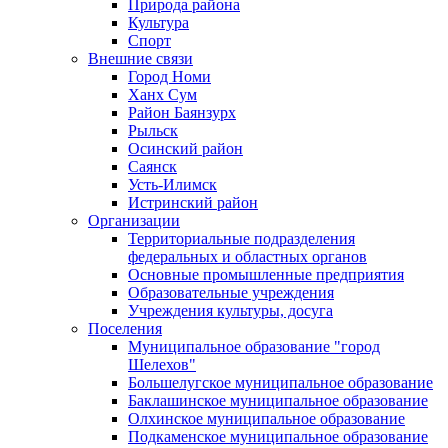
Природа района
Культура
Спорт
Внешние связи
Город Номи
Ханх Сум
Район Баянзурх
Рыльск
Осинский район
Саянск
Усть-Илимск
Истринский район
Организации
Территориальные подразделения
федеральных и областных органов
Основные промышленные предприятия
Образовательные учреждения
Учреждения культуры, досуга
Поселения
Муниципальное образование "город
Шелехов"
Большелугское муниципальное образование
Баклашинское муниципальное образование
Олхинское муниципальное образование
Подкаменское муниципальное образование