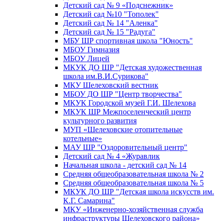
Детский сад № 9 «Подснежник»
Детский сад №10 "Тополек"
Детский сад № 14 "Аленка"
Детский сад № 15 "Радуга"
МБУ ШР спортивная школа "Юность"
МБОУ Гимназия
МБОУ Лицей
МКУК ДО ШР "Детская художественная
школа им.В.И.Сурикова"
МКУ Шелеховский вестник
МБОУ ДО ШР "Центр творчества"
МКУК Городской музей Г.И. Шелехова
МКУК ШР Межпоселенческий центр
культурного развития
МУП «Шелеховские отопительные
котельные»
МАУ ШР "Оздоровительный центр"
Детский сад № 4 «Журавлик
Начальная школа - детский сад № 14
Средняя общеобразовательная школа № 2
Средняя общеобразовательная школа № 5
МКУК ДО ШР "Детская школа искусств им.
К.Г. Самарина"
МКУ «Инженерно-хозяйственная служба
инфраструктуры Шелеховского района»