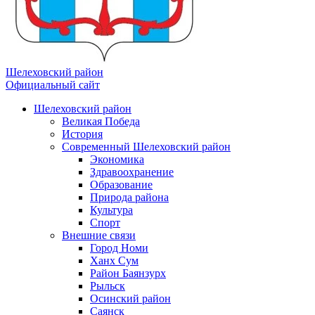
Шелеховский район
Официальный сайт
Шелеховский район
Великая Победа
История
Современный Шелеховский район
Экономика
Здравоохранение
Образование
Природа района
Культура
Спорт
Внешние связи
Город Номи
Ханх Сум
Район Баянзурх
Рыльск
Осинский район
Саянск