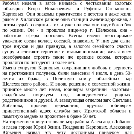
Рабочая неделя в загсе началась с чествования золотых
юбиляров Егора Николаевича и Руфины Степановны
Карповых. Они знакомы практически с детства и даже жили
рядом в Хилопском районе близ станции Железнодорожная, а
потом судьба соединила их и уже полвека они идут бок о бок
по жизни. Он - в прошлом вице-мэр г. Шелехова, она -
работник сферы торговли. Всегда имели неоспоримое
уважение среди коллег, соседей, знакомых. У них два сына,
трое внуков и два правнука, а залогом семейного счастья
супруги считают терпение и взаимопонимание, желая всем
новобрачным строить такие же крепкие союзы, которые
продлятся по пятьдесят и более лет.
Имена супругов Карповых, сохранивших любовь и верность
на протяжении полувека, были занесены 4 июля, в день 50-
летия их брака, в Почетную книгу юбилейных пар
Шелеховского района. И вновь решение о совместной жизни,
принятое много лет назад, юбиляры закрепили «золотым»
свадебным поцелуем под аплодисменты родных,
родственников и друзей. А заведующая отделом загс Светлана
Лобанова, проведя церемонию, вручила юбилярам
приветственный адрес службы загс Иркутской области и
памятную медаль за прожитые в браке 50 лет.
На торжестве присутствовали мэр района Александр Лобанов
и глава города Юрий Зенин. Поздравив Карповых, Александр
Юрьевич назвал эту чету достойным примером для