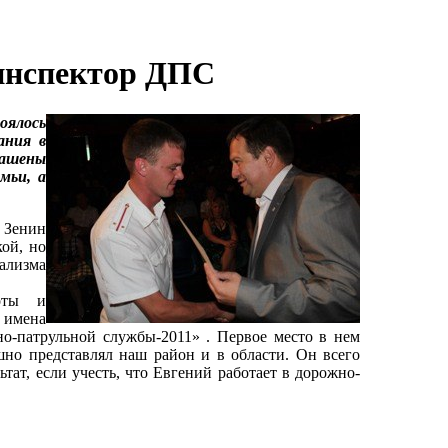
инспектор ДПС
ялось
ания в
лашены
мьи, а
 Зенин
ой, но
ализма
оты и
 имена
о-патрульной службы-2011» . Первое место в нем
но представлял наш район и в области. Он всего
ьтат, если учесть, что Евгений работает в дорожно-