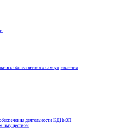
ии
льного общественного самоуправления
 обеспечения деятельности КДНиЗП
м имуществом