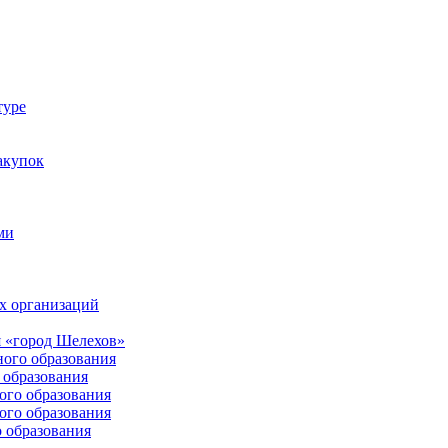
туре
акупок
ми
х организаций
 «город Шелехов»
ого образования
образования
го образования
го образования
 образования