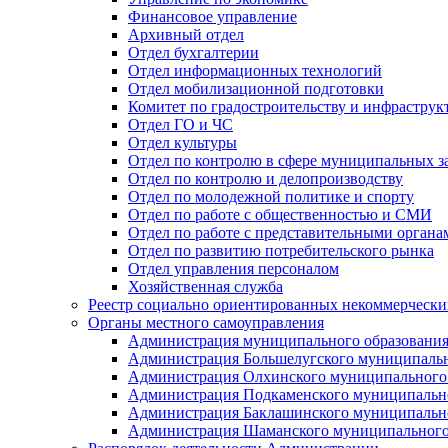
Финансовое управление
Архивный отдел
Отдел бухгалтерии
Отдел информационных технологий
Отдел мобилизационной подготовки
Комитет по градостроительству и инфраструк
Отдел ГО и ЧС
Отдел культуры
Отдел по контролю в сфере муниципальных з
Отдел по контролю и делопроизводству
Отдел по молодежной политике и спорту
Отдел по работе с общественностью и СМИ
Отдел по работе с представительными органа
Отдел по развитию потребительского рынка
Отдел управления персоналом
Хозяйственная служба
Реестр социально ориентированных некоммерчески
Органы местного самоуправления
Администрация муниципального образования
Администрация Большелугского муниципальн
Администрация Олхинского муниципального 
Администрация Подкаменского муниципально
Администрация Баклашинского муниципально
Администрация Шаманского муниципального