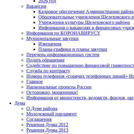
2026 год
Вакансии
Кадровое обеспечение Администрации район
Образовательные учреждения Шелеховского 
Учреждения культуры Шелеховского района
Информация о вакансиях в финансовых учре
Информация по КОРОНАВИРУСУ
Муниципальные закупки
Извещения
Планы-графики и планы закупки
Перечень информационных систем
Подать обращение
Содействие по повышению финансовой грамотност
Служба по контракту
Номера телефонов «горячих телефонных линий» Ир
Главное
Национальные проекты России
Осторожно, мошенники!
Информация от министерств, ведомств, фондов, ор
Дума
О Думе района
Молодежный парламент
Соглашения
Решения Думы 2012
Решения Думы 2013