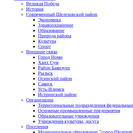
Великая Победа
История
Современный Шелеховский район
Экономика
Здравоохранение
Образование
Природа района
Культура
Спорт
Внешние связи
Город Номи
Ханх Сум
Район Баянзурх
Рыльск
Осинский район
Саянск
Усть-Илимск
Истринский район
Организации
Территориальные подразделения федеральных
Основные промышленные предприятия
Образовательные учреждения
Учреждения культуры, досуга
Поселения
Муниципальное образование "город Шелехов