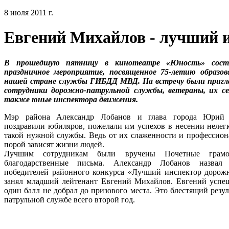
8 июля 2011 г.
Евгений Михайлов - лучший 
В прошедшую пятницу в кинотеатре «Юность» состо
праздничное мероприятие, посвященное 75-летию образов
нашей стране службы ГИБДД МВД. На встречу были приг
сотрудники дорожно-патрульной службы, ветераны, их се
также юные инспектора движения.
Мэр района Александр Лобанов и глава города Юрий
поздравили юбиляров, пожелали им успехов в несении нелегк
такой нужной службы. Ведь от их слаженности и профессион
порой зависят жизни людей.
Лучшим сотрудникам были вручены Почетные грам
благодарственные письма. Александр Лобанов назвал
победителей районного конкурса «Лучший инспектор дорожн
занял младший лейтенант Евгений Михайлов. Евгений успеш
один балл не добрал до призового места. Это блестящий резул
патрульной службе всего второй год.