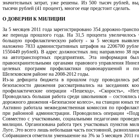
значительных затрат, уже решены. Из 500 тысяч рублей, в
тысячи рублей (41 процент), многое еще предстоит сделать.
О ДОВЕРИИ К МИЛИЦИИ
За 5 месяцев 2011 года зарегистрировано 354 дорожно-трансп
же периода прошлого года. На 31,5 процента увеличилось
большую профилактическую работу - за 5 месяцев выявле
наложено 7833 административных штрафов на 2206700 рублей
1550449 рублей). В адрес должностных лиц направлено 38 пр
на автотранспортных предприятиях. Эта информация был
правоохранительными органами правового управления Нинел
целевых программ профилактики правонарушений и по
Шелеховском районе на 2008-2012 годы.
Из-за дефицита бюджета в прошлом году проводились ра
безопасности движения рассматривались на заседаниях ко
профилактические операции «Пешеход», «Скорость», «Нет
Проводилась большая работа среди школьников – состоялись
дорожного движения «Безопасное колесо», на станции юных т
Активно работала межведомственная комиссия по профилакт
при районной администрации. Проводились операции «Подро
Совместно с участковыми, социальными педагогами проведен
милиции. Организована работа трех участковых пунктов мил
Луге. Это всего лишь небольшая часть постоянной, разноплан
Собравшиеся отметили уменьшение на 3% за 5 месяцев 2011 г