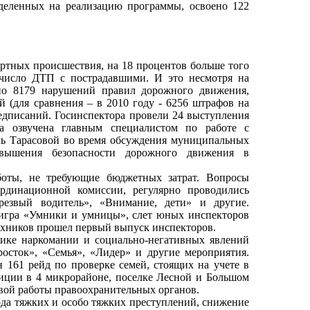
ыделенных на реализацию программы, освоено 122
ортных происшествия, на 18 процентов больше того
 число ДТП с пострадавшими. И это несмотря на
но 8179 нарушений правил дорожного движения,
 (для сравнения – в 2010 году - 6256 штрафов на
едписаний. Госинспектора провели 24 выступления
а озвучена главным специалистом по работе с
ь Тарасовой во время обсуждения муниципальных
вышения безопасности дорожного движения в
боты, не требующие бюджетных затрат. Вопросы
ординационной комиссии, регулярно проводились
резвый водитель», «Внимание, дети» и другие.
 игра «Умники и умницы», слет юных инспекторов
ехников прошел первый выпуск инспекторов.
ике наркомании и социально-негативных явлений
сток», «Семья», «Лидер» и другие мероприятия.
 161 рейд по проверке семей, стоящих на учете в
иции в 4 микрорайоне, поселке Лесной и Большом
овой работы правоохранительных органов.
ода тяжких и особо тяжких преступлений, снижение