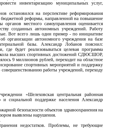
ровести инвентаризацию муниципальных услуг,
нов остановился на перспективе реформирования
п бюджетной реформы, направленной на повышение
ы органов местного самоуправления оценивается
еству созданных автономных учреждений. Работу
ные. Вот всего лишь один пример - по инициативе
об организации автономного учреждения на базе
ериальной базы. Александр Лобанов пояснил:
, где будет реализовываться целевая программа
- школа высших спортивных достижений СДЮСШОР,
ялось 9 миллионов рублей, переходит на областное
ансирование спортивных мероприятий и поддержку
 совершенствованию работы учреждений, переходу
чреждении «Шелеховская центральная районная
ию и социальной поддержке населения Александр
жарной безопасности объектов здравоохранения на
дзором выявлены нарушения.
.
транения недостатков. Проблемы, не требующие