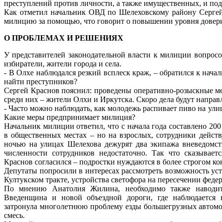
преступлений против личности, а также имущественных, и под
Как отметил начальник ОВД по Шелеховскому району Сергей 
милицию за помощью, что говорит о повышении уровня довер
О ПРОБЛЕМАХ И РЕШЕНИЯХ
У представителей законодательной власти к милиции вопросо
избиратели, жители города и села.
- В Олхе наблюдался резкий всплеск краж, – обратился к нач
найти преступников?
Сергей Краснов пояснил: проведены оперативно-розыскные ме
среди них – жители Олхи и Иркутска. Скоро дела будут направл
- Часто можно наблюдать, как молодежь распивает пиво на улиц
Какие меры предпринимает милиция?
Начальник милиции ответил, что с начала года составлено 20
в общественных местах – но на взрослых, сотрудники действ
ночью на улицах Шелехова дежурят два экипажа вневедомст
численности сотрудников недостаточно. Так что сказывает
Краснов согласился – подростки нуждаются в более строгом кон
Депутаты попросили в интересах рассмотреть возможность ус
Култукском тракте, устройства светофора на пересечении феде
По мнению Анатолия Жилина, необходимо также наводить
Введенщина и новой объездной дороги, где наблюдается 
затронула многолетнюю проблему езды большегрузных автомо
смесь.