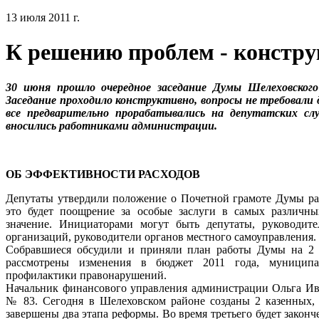
13 июля 2011 г.
К решению проблем - констр
30 июня прошло очередное заседание Думы Шелеховского
Заседание проходило конструктивно, вопросы не требовали
все предварительно прорабатывались на депутатских сл
вносились работниками администрации.
ОБ ЭФФЕКТИВНОСТИ РАСХОДОВ
Депутаты утвердили положение о Почетной грамоте Думы рай
это будет поощрение за особые заслуги в самых различн
значение. Инициаторами могут быть депутаты, руководит
организаций, руководители органов местного самоуправления.
Собравшиеся обсудили и приняли план работы Думы на 2 по
рассмотрены изменения в бюджет 2011 года, муниципа
профилактики правонарушений.
Начальник финансового управления администрации Ольга Ива
№ 83. Сегодня в Шелеховском районе созданы 2 казенных,
завершены два этапа реформы. Во время третьего будет законч