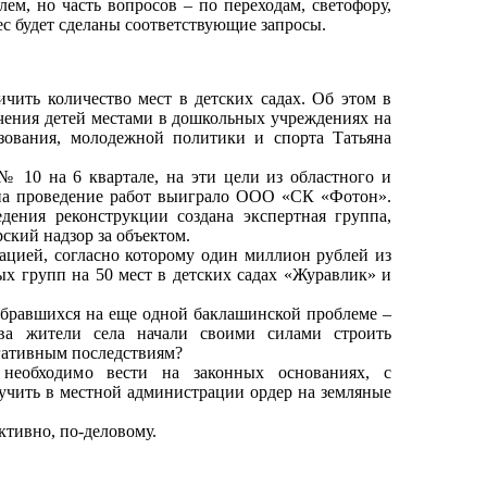
ем, но часть вопросов – по переходам, светофору,
ес будет сделаны соответствующие запросы.
чить количество мест в детских садах. Об этом в
чения детей местами в дошкольных учреждениях на
азования, молодежной политики и спорта Татьяна
№ 10 на 6 квартале, на эти цели из областного и
на проведение работ выиграло ООО «СК «Фотон».
дения реконструкции создана экспертная группа,
ский надзор за объектом.
ацией, согласно которому один миллион рублей из
х групп на 50 мест в детских садах «Журавлик» и
обравшихся на еще одной баклашинской проблеме –
ова жители села начали своими силами строить
егативным последствиям?
 необходимо вести на законных основаниях, с
чить в местной администрации ордер на земляные
ктивно, по-деловому.