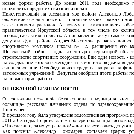
новые формы работы. До конца 2011 года необходимо п
определить порядок их оказания и оплаты.
Присутствующий на заседании мэр района Александр Лоба
бюджетной сферы и пояснил – принятие закона – важный эта
эффективности расходов. А потому и эффективность работ
правительством Иркутской области, в том числе по колич
необходимо активизировать. А направления могут самые раз
депутата Думы района Андрея Максимова решается вопрос 
спортивного комплекса школы № 2, расширения его мат
Шелеховский район – одна из четырех территорий области
строительства спортивных сооружений. Еще одна новость 
на содержание которой ежегодно из районного бюджета выдел
финансирование. Освободившиеся средства направят на фин
автономных учреждений. Депутаты одобрили итоги работы по
на новые формы работы.
О ПОЖАРНОЙ БЕЗОПАСНОСТИ
О состоянии пожарной безопасности в муниципальном у
больница» рассказал начальник отдела по здравоохранен
Пономарев.
В прошлом году была утверждена ведомственная программа по
2011-2013 годы. По результатам проверки больницы Госпожна
- Что сделано для их устранения? – поинтересовались депутаты
Как пояснил Александр Пономарев, составлен график ус