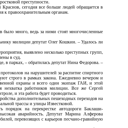
ростковой преступности.
Краснов, сегодня все больше людей обращается в
ия к правоохранительным органам.
в было много, ведь за ними стоят многочисленные
альнику милиции депутат Олег Кошкин. – Удалось ли
роприятия, выявлено несколько преступных групп,
ены в суд.
е, в парках, – обратилась депутат Нина Федорова. –
0 протоколов на нарушителей за распитие спиртного
уют строго в рамках закона. Ежедневно вечером и
венной охраны и всего один экипаж ГАИ, и этой
ся нехватка работников милиции. Все же Сергей
троле, и эта работа будет проводиться.
тройства дополнительных пешеходных переходов на
ральной трассы и улицы Известковой.
 порядок на перекрестке автодороги Баклаши-
высокая аварийность. Депутат Марина Алферова
билей, перевозящих с карьеров песчано-гравийную