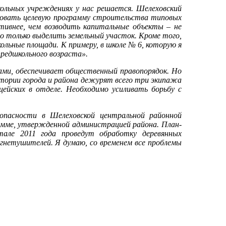
ольных учреждениях у нас решается. Шелеховский
изовать целевую программу строительства типовых
тивнее, чем возводить капитальные объекты – не
 только выделить земельный участок. Кроме того,
льные площади. К примеру, в школе № 6, которую я
предшкольного возраста».
ами, обеспечивает общественный правопорядок. Но
итории города и района дежурят всего три экипажа
ейских в отделе. Необходимо усиливать борьбу с
опасности в Шелеховской центральной районной
рамме, утвержденной администрацией района. План-
тале 2011 года проведут обработку деревянных
гнетушителей. Я думаю, со временем все проблемы