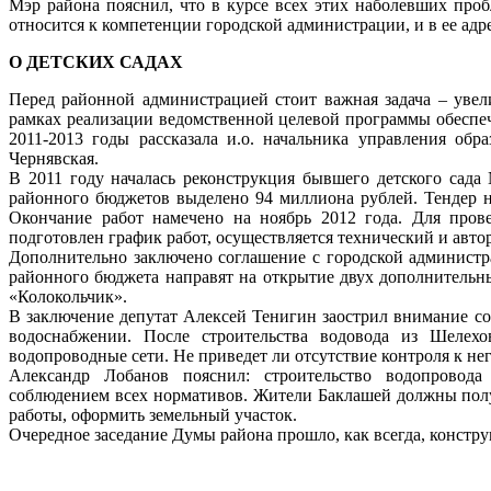
Мэр района пояснил, что в курсе всех этих наболевших пробл
относится к компетенции городской администрации, и в ее адр
О ДЕТСКИХ САДАХ
Перед районной администрацией стоит важная задача – увели
рамках реализации ведомственной целевой программы обеспе
2011-2013 годы рассказала и.о. начальника управления обр
Чернявская.
В 2011 году началась реконструкция бывшего детского сада 
районного бюджетов выделено 94 миллиона рублей. Тендер 
Окончание работ намечено на ноябрь 2012 года. Для прове
подготовлен график работ, осуществляется технический и автор
Дополнительно заключено соглашение с городской администр
районного бюджета направят на открытие двух дополнительны
«Колокольчик».
В заключение депутат Алексей Тенигин заострил внимание с
водоснабжении. После строительства водовода из Шелех
водопроводные сети. Не приведет ли отсутствие контроля к н
Александр Лобанов пояснил: строительство водопровода
соблюдением всех нормативов. Жители Баклашей должны полу
работы, оформить земельный участок.
Очередное заседание Думы района прошло, как всегда, констру