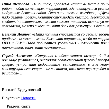
Нина Федорова:
«Я считаю, проблема нехватки мест в дошк
район – одна из четырех территорий, где планируется реал
модульных детских садов. Это значительно выгоднее, эффек
надо делать проект, монтируются модули быстро. Необходимо
создать дополнительные места можно, частично используя шко
возглавляю, можно выделить один блок для размещения детей 
Евгений Иванов:
«Наша полиция справляется со своими задач
проблемных мест немало. Разве это нормально, когда на терр
ОВО и ГАИ? Надо добиваться увеличения численности полиц
наркоманией, закрывать наркоточки».
Сергей Алексеев:
«Ситуация с обеспечением пожарной без
больнице улучшается, благодаря ведомственной целевой прог
график устранения недостатков выполняется, в 3-м квар
конструкций огнезащитным составом, намечена перезарядка о
решатся»…
Василий Бурдуковский
В рубрике:
Новости
Разделы сайта