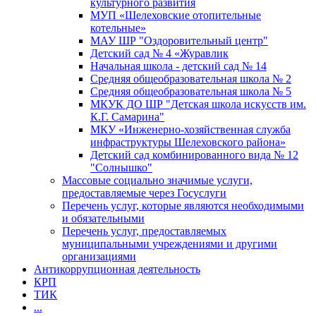
культурного развития
МУП «Шелеховские отопительные
котельные»
МАУ ШР "Оздоровительный центр"
Детский сад № 4 «Журавлик
Начальная школа - детский сад № 14
Средняя общеобразовательная школа № 2
Средняя общеобразовательная школа № 5
МКУК ДО ШР "Детская школа искусств им.
К.Г. Самарина"
МКУ «Инженерно-хозяйственная служба
инфраструктуры Шелеховского района»
Детский сад комбинированного вида № 12
"Солнышко"
Массовые социально значимые услуги,
предоставляемые через Госуслуги
Перечень услуг, которые являются необходимыми
и обязательными
Перечень услуг, предоставляемых
муниципальными учреждениями и другими
организациями
Антикоррупционная деятельность
КРП
ТИК
...