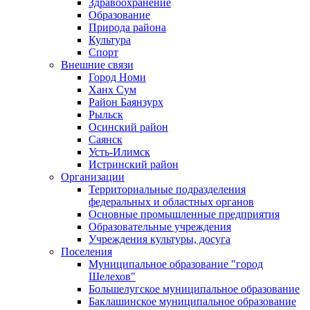
Здравоохранение
Образование
Природа района
Культура
Спорт
Внешние связи
Город Номи
Ханх Сум
Район Баянзурх
Рыльск
Осинский район
Саянск
Усть-Илимск
Истринский район
Организации
Территориальные подразделения
федеральных и областных органов
Основные промышленные предприятия
Образовательные учреждения
Учреждения культуры, досуга
Поселения
Муниципальное образование "город
Шелехов"
Большелугское муниципальное образование
Баклашинское муниципальное образование