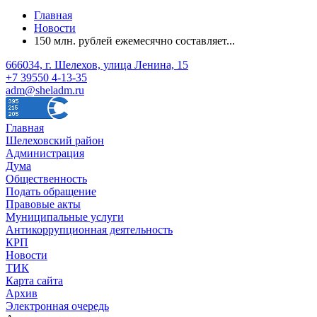
Главная
Новости
150 млн. рублей ежемесячно составляет...
666034, г. Шелехов, улица Ленина, 15
+7 39550 4-13-35
adm@sheladm.ru
Главная
Шелеховский район
Администрация
Дума
Общественность
Подать обращение
Правовые акты
Муниципальные услуги
Антикоррупционная деятельность
КРП
Новости
ТИК
Карта сайта
Архив
Электронная очередь