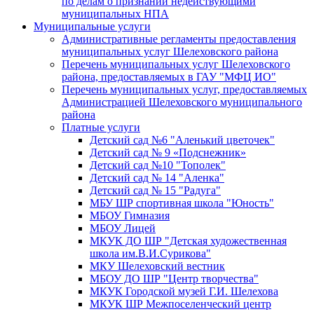
по делам о признании недействующими
муниципальных НПА
Муниципальные услуги
Административные регламенты предоставления
муниципальных услуг Шелеховского района
Перечень муниципальных услуг Шелеховского
района, предоставляемых в ГАУ "МФЦ ИО"
Перечень муниципальных услуг, предоставляемых
Администрацией Шелеховского муниципального
района
Платные услуги
Детский сад №6 "Аленький цветочек"
Детский сад № 9 «Подснежник»
Детский сад №10 "Тополек"
Детский сад № 14 "Аленка"
Детский сад № 15 "Радуга"
МБУ ШР спортивная школа "Юность"
МБОУ Гимназия
МБОУ Лицей
МКУК ДО ШР "Детская художественная
школа им.В.И.Сурикова"
МКУ Шелеховский вестник
МБОУ ДО ШР "Центр творчества"
МКУК Городской музей Г.И. Шелехова
МКУК ШР Межпоселенческий центр