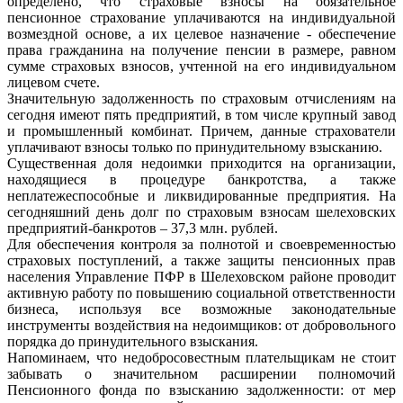
определено, что страховые взносы на обязательное
пенсионное страхование уплачиваются на индивидуальной
возмездной основе, а их целевое назначение - обеспечение
права гражданина на получение пенсии в размере, равном
сумме страховых взносов, учтенной на его индивидуальном
лицевом счете.
Значительную задолженность по страховым отчислениям на
сегодня имеют пять предприятий, в том числе крупный завод
и промышленный комбинат. Причем, данные страхователи
уплачивают взносы только по принудительному взысканию.
Существенная доля недоимки приходится на организации,
находящиеся в процедуре банкротства, а также
неплатежеспособные и ликвидированные предприятия. На
сегодняшний день долг по страховым взносам шелеховских
предприятий-банкротов – 37,3 млн. рублей.
Для обеспечения контроля за полнотой и своевременностью
страховых поступлений, а также защиты пенсионных прав
населения Управление ПФР в Шелеховском районе проводит
активную работу по повышению социальной ответственности
бизнеса, используя все возможные законодательные
инструменты воздействия на недоимщиков: от добровольного
порядка до принудительного взыскания.
Напоминаем, что недобросовестным плательщикам не стоит
забывать о значительном расширении полномочий
Пенсионного фонда по взысканию задолженности: от мер