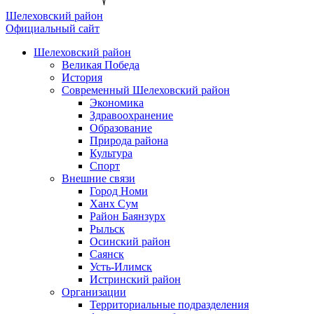
Шелеховский район
Официальный сайт
Шелеховский район
Великая Победа
История
Современный Шелеховский район
Экономика
Здравоохранение
Образование
Природа района
Культура
Спорт
Внешние связи
Город Номи
Ханх Сум
Район Баянзурх
Рыльск
Осинский район
Саянск
Усть-Илимск
Истринский район
Организации
Территориальные подразделения