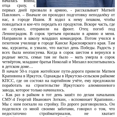
началась война,
отца сразу, с
первых дней призвали в армию, - рассказывает Матвей
Павлович. – Вначале он проходил подготовку неподалёку от
нас, в городе Ишим. Я ходил к нему пешком, чтобы
повидаться и кое-что передать из продуктов. Вскоре часть, где
он служил, отправили на фронт. Отец погиб под
Ленинградом. В сорок третьем призвали в армию и меня.
Направили в школу младших командиров. Потом учился в
пехотном училище в городе Канске Красноярского края. Там
мы, курсанты, и узнали, что настал день Победы. Радость у
всех была неописуема. Когда в сорок шестом я вернулся в
родные места, семьи там не было – мать умерла в сорок
четвёртом, младшие братья Николай и Михаил воспитывались
в детском доме…
В начале 50-х годов житейские пути-дороги привели Матвея
Крапивина в Иркутск. Однажды в Иркутско-сельском райкоме
КПСС, где он состоял на партийном учёте, ему предложили
поработать на строительстве Иркутского алюминиевого
завода, которое только начиналось.
- Как раз в райком в тот день зашёл по делам начальник
СМУ-4 Георгий Иванович Зоткин, - вспоминает Крапивин.-
Мы с ним поехали на стройку. По дороге разговорились. Он
поделился со мной своими заботами, говорил о том, что
недостаточно стройматериалов, не хватает