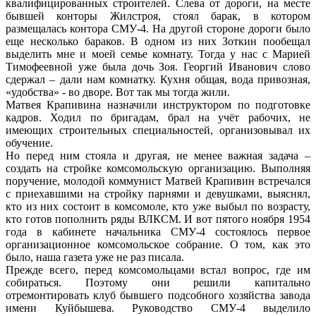
квалифицированных строителей. Слева от дороги, на месте
бывшей конторы Жилстроя, стоял барак, в котором
размещалась контора СМУ-4. На другой стороне дороги было
еще несколько бараков. В одном из них Зоткин пообещал
выделить мне и моей семье комнату. Тогда у нас с Марией
Тимофеевной уже была дочь Зоя. Георгий Иванович слово
сдержал – дали нам комнатку. Кухня общая, вода привозная,
«удобства» - во дворе. Вот так мы тогда жили.
Матвея Крапивина назначили инструктором по подготовке
кадров. Ходил по бригадам, брал на учёт рабочих, не
имеющих строительных специальностей, организовывал их
обучение.
Но перед ним стояла и другая, не менее важная задача –
создать на стройке комсомольскую организацию. Выполняя
поручение, молодой коммунист Матвей Крапивин встречался
с приехавшими на стройку парнями и девушками, выяснял,
кто из них состоит в комсомоле, кто уже выбыл по возрасту,
кто готов пополнить ряды ВЛКСМ. И вот пятого ноября 1954
года в кабинете начальника СМУ-4 состоялось первое
организационное комсомольское собрание. О том, как это
было, наша газета уже не раз писала.
Прежде всего, перед комсомольцами встал вопрос, где им
собираться. Поэтому они решили капитально
отремонтировать клуб бывшего подсобного хозяйства завода
имени Куйбышева. Руководство СМУ-4 выделило