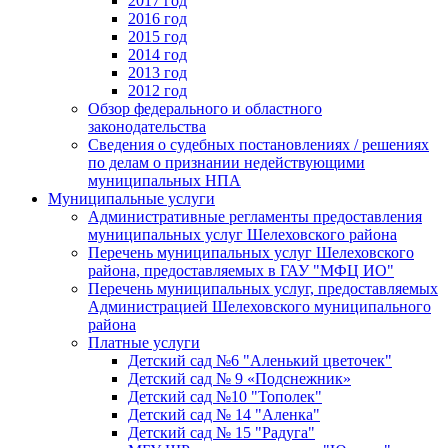
2017 год
2016 год
2015 год
2014 год
2013 год
2012 год
Обзор федерального и областного
законодательства
Сведения о судебных постановлениях / решениях
по делам о признании недействующими
муниципальных НПА
Муниципальные услуги
Административные регламенты предоставления
муниципальных услуг Шелеховского района
Перечень муниципальных услуг Шелеховского
района, предоставляемых в ГАУ "МФЦ ИО"
Перечень муниципальных услуг, предоставляемых
Администрацией Шелеховского муниципального
района
Платные услуги
Детский сад №6 "Аленький цветочек"
Детский сад № 9 «Подснежник»
Детский сад №10 "Тополек"
Детский сад № 14 "Аленка"
Детский сад № 15 "Радуга"