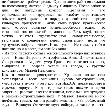
необходимые стройматериалы. Организацию работ возложили
на комсомолку, мастера Людмилу Ямщикову. После рабочего
дня, по выходным комсорг Крапивин и его
единомышленники трудились на «своём» строительном
объекте, клуб привели в порядок да ещё стационарную
кинобудку пристроили. Таким было первое практическое
дело, которое доказало жизнеспособность только что
созданной комсомольской организации. Есть клуб, значит
можно заняться художественной самодеятельностью,
выступать с концертами перед строителями, нести им
«разумное, доброе, вечное». И выступали. Не только у себя в
посёлке, но и в соседнем селе Баклаши.
- Из того первого состава комсомольского бюро нас осталось
трое – Нина Петровна Митрофанова, Анна Иннокентьевна
Скворцова и я. Андреев умер, Григорьева тоже нет в живых,
Ямщикова и Косарева уехали из города, - грустно
констатирует Матвей Павлович.
Как и многие первостроители, Крапивин позже стал
металлургом. После окончания курсов электролизников,
участвовал в пуске пятого корпуса ИркАЗа, позже работал в
седьмом корпусе. Когда здоровье стало похуже и врачи
запретили работать электролизником, несколько лет трудился
в ремонтно-строительном цехе. У Матвея Павловича много
почётных грамот, он награждён медалями «За доблестный
труд в Великую Отечественную войну», а также в честь