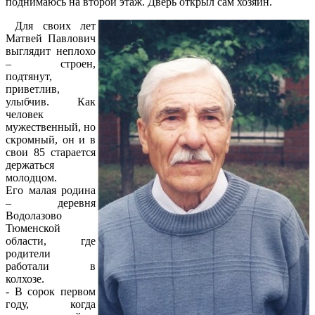
поднимаюсь на второй этаж. Дверь открыл сам хозяин.
Для своих лет
Матвей Павлович
выглядит неплохо
– строен,
подтянут,
приветлив,
улыбчив. Как
человек
мужественный, но
скромный, он и в
свои 85 старается
держаться
молодцом.
Его малая родина
– деревня
Водолазово
Тюменской
области, где
родители
работали в
колхозе.
- В сорок первом
году, когда