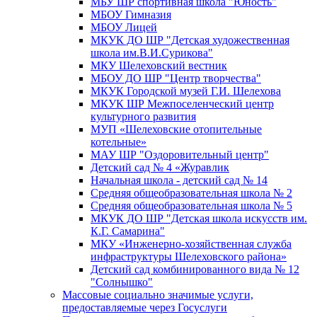
МБУ ШР спортивная школа "Юность"
МБОУ Гимназия
МБОУ Лицей
МКУК ДО ШР "Детская художественная
школа им.В.И.Сурикова"
МКУ Шелеховский вестник
МБОУ ДО ШР "Центр творчества"
МКУК Городской музей Г.И. Шелехова
МКУК ШР Межпоселенческий центр
культурного развития
МУП «Шелеховские отопительные
котельные»
МАУ ШР "Оздоровительный центр"
Детский сад № 4 «Журавлик
Начальная школа - детский сад № 14
Средняя общеобразовательная школа № 2
Средняя общеобразовательная школа № 5
МКУК ДО ШР "Детская школа искусств им.
К.Г. Самарина"
МКУ «Инженерно-хозяйственная служба
инфраструктуры Шелеховского района»
Детский сад комбинированного вида № 12
"Солнышко"
Массовые социально значимые услуги,
предоставляемые через Госуслуги