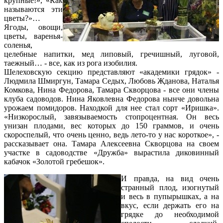
крупные!», «Как
называются эти
цветы?»…
Ягоды, овощи,
цветы, варенья-
соленья,
целебные напитки, мед липовый, гречишный, луговой,
таежный… - все, как из рога изобилия.
Шелеховскую секцию представляют «академики грядок» -
Людмила Шмиргун, Тамара Седых, Любовь Жданова, Наталья
Комкова, Нина Федорова, Тамара Скворцова - все они члены
клуба садоводов. Нина Яковлевна Федорова нынче довольна
урожаем помидоров. Находкой для нее стал сорт «Иришка».
«Низкорослый, завязываемость стопроцентная. Он весь
унизан плодами, вес которых до 150 граммов, и очень
скороспелый, что очень ценно, ведь лето-то у нас короткое», -
рассказывает она. Тамара Алексеевна Скворцова на своем
участке в садоводстве «Дружба» вырастила диковинный
кабачок «Золотой гребешок».
И правда, на вид очень
странный плод, изогнутый
и весь в пупырышках, а на
вкус, если держать его на
грядке до необходимой