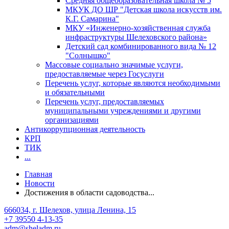
Средняя общеобразовательная школа № 5
МКУК ДО ШР "Детская школа искусств им.
К.Г. Самарина"
МКУ «Инженерно-хозяйственная служба
инфраструктуры Шелеховского района»
Детский сад комбинированного вида № 12
"Солнышко"
Массовые социально значимые услуги,
предоставляемые через Госуслуги
Перечень услуг, которые являются необходимыми
и обязательными
Перечень услуг, предоставляемых
муниципальными учреждениями и другими
организациями
Антикоррупционная деятельность
КРП
ТИК
...
Главная
Новости
Достижения в области садоводства...
666034, г. Шелехов, улица Ленина, 15
+7 39550 4-13-35
adm@sheladm.ru