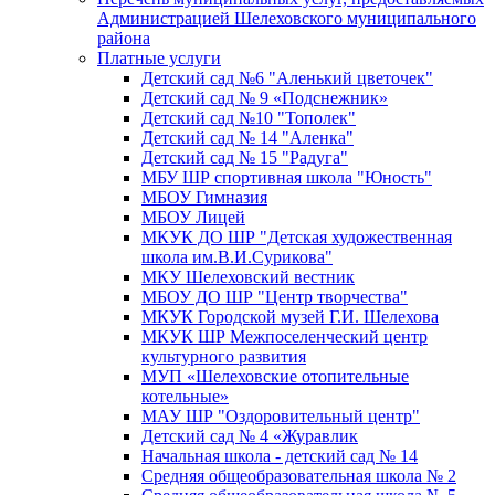
Администрацией Шелеховского муниципального
района
Платные услуги
Детский сад №6 "Аленький цветочек"
Детский сад № 9 «Подснежник»
Детский сад №10 "Тополек"
Детский сад № 14 "Аленка"
Детский сад № 15 "Радуга"
МБУ ШР спортивная школа "Юность"
МБОУ Гимназия
МБОУ Лицей
МКУК ДО ШР "Детская художественная
школа им.В.И.Сурикова"
МКУ Шелеховский вестник
МБОУ ДО ШР "Центр творчества"
МКУК Городской музей Г.И. Шелехова
МКУК ШР Межпоселенческий центр
культурного развития
МУП «Шелеховские отопительные
котельные»
МАУ ШР "Оздоровительный центр"
Детский сад № 4 «Журавлик
Начальная школа - детский сад № 14
Средняя общеобразовательная школа № 2