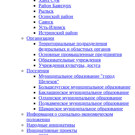
Ханх Сум
Район Баянзурх
Рыльск
Осинский район
Саянск
Усть-Илимск
Истринский район
Организации
Территориальные подразделения
федеральных и областных органов
Основные промышленные предприятия
Образовательные учреждения
Учреждения культуры, досуга
Поселения
Муниципальное образование "город
Шелехов"
Большелугское муниципальное образование
Баклашинское муниципальное образование
Олхинское муниципальное образование
Подкаменское муниципальное образование
Шаманское муниципальное образование
Информация о социально-экономическом
положении
Народные инициативы
Инициативные проекты