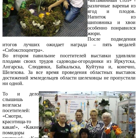
«витаминный стол» -
различные варенья из
ягод и плодов.
Напиток из
шиповника и хвои
особенно понравился
жюри.
После подведения
итогов лучших ожидает награда – пять медалей
«Сибэкспоцентра».
Во втором павильоне посетителей выставки удивляли
плодами своих трудов садоводы-огородники из Иркутска,
Ангарска, Слюдянки, Байкальска, Куйтуна и, конечно,
Шелехова. За все время проведения областных выставок
достижений земледельцев области шелеховцы не пропустили
ни одной.
То и дело
слышишь
возгласы
посетителей:
«Смотри,
красотища-то
какая!», «Какие
помидоры