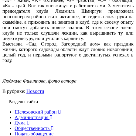
«Ж» - живи, «А» -активнее, «Р» -работай, «О» - обогащай,
«К» - край. Вот так они живут и работают сами. Заместитель
председателя клуба Людмила Шмиргун предложила
пенсионерам района стать активнее, не сидеть сложа руки на
скамейке, а приходить на занятия в клуб, где к своему опыту
они смогут добавить новые знания. В этом сезоне члены
клуба не только слушали лекции, как выращивать ту или
иную культуру, но и учились карлингу.
Выставка «Сад. Огород. Загородный дом» как праздник
жизни, которого садоводы области ждут словно новогодний,
целый год, и первыми рапортуют о достигнутых успехах в
году.
Людмила Филиппова, фото автора
В рубрике:
Новости
Разделы сайта
Шелеховский район
Администрация
Дума
Общественность
Подать обращение