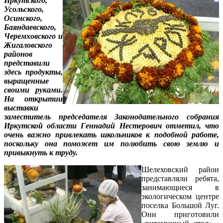
Иркутского,
Усольского,
Осинского,
Баяндаевского,
Черемховского и
Жигаловского
районов
представили
здесь продукты,
выращенные
своими руками.
На открытии
выставки
заместитель председателя Законодательного собрания
Иркутской области Геннадий Нестерович отметил, что
очень важно привлекать школьников к подобной работе,
поскольку она поможет им полюбить свою землю и
привыкнуть к труду.
Шелеховский район
представляли ребята,
занимающиеся в
экологическом центре
поселка Большой Луг.
Они приготовили