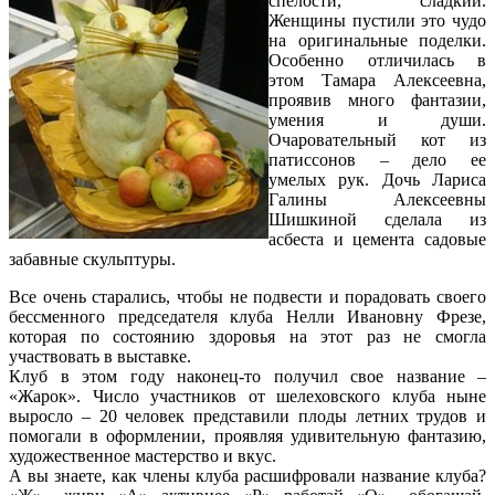
спелости, сладкий.
Женщины пустили это чудо
на оригинальные поделки.
Особенно отличилась в
этом Тамара Алексеевна,
проявив много фантазии,
умения и души.
Очаровательный кот из
патиссонов – дело ее
умелых рук. Дочь Лариса
Галины Алексеевны
Шишкиной сделала из
асбеста и цемента садовые
забавные скульптуры.
Все очень старались, чтобы не подвести и порадовать своего
бессменного председателя клуба Нелли Ивановну Фрезе,
которая по состоянию здоровья на этот раз не смогла
участвовать в выставке.
Клуб в этом году наконец-то получил свое название –
«Жарок». Число участников от шелеховского клуба ныне
выросло – 20 человек представили плоды летних трудов и
помогали в оформлении, проявляя удивительную фантазию,
художественное мастерство и вкус.
А вы знаете, как члены клуба расшифровали название клуба?