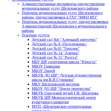
Административные регламенты предоставления
муниципальных услуг Шелеховского района
Перечень муниципальных услуг Шелеховского
района, предоставляемых в ГАУ "МФЦ ИО"
Перечень муниципальных услуг, предоставляемых
Администрацией Шелеховского муниципального
района
Платные услуги
Детский сад №6 "Аленький цветочек"
Детский сад № 9 «Подснежник»
Детский сад №10 "Тополек"
Детский сад № 14 "Аленка"
Детский сад № 15 "Радуга"
МБУ ШР спортивная школа "Юность"
МБОУ Гимназия
МБОУ Лицей
МКУК ДО ШР "Детская художественная
школа им.В.И.Сурикова"
МКУ Шелеховский вестник
МБОУ ДО ШР "Центр творчества"
МКУК Городской музей Г.И. Шелехова
МКУК ШР Межпоселенческий центр
культурного развития
МУП «Шелеховские отопительные
котельные»