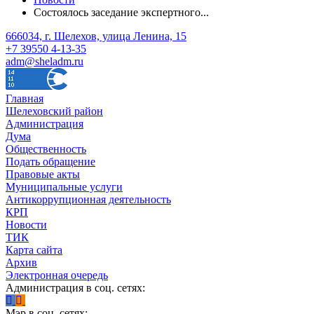
Состоялось заседание экспертного...
666034, г. Шелехов, улица Ленина, 15
+7 39550 4-13-35
adm@sheladm.ru
Главная
Шелеховский район
Администрация
Дума
Общественность
Подать обращение
Правовые акты
Муниципальные услуги
Антикоррупционная деятельность
КРП
Новости
ТИК
Карта сайта
Архив
Электронная очередь
Администрация в соц. сетях:
Мэр в соц. сетях: