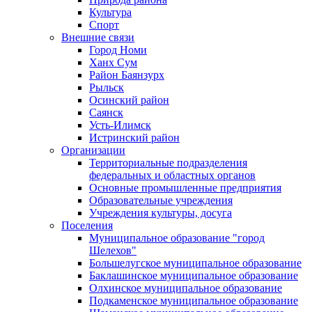
Культура
Спорт
Внешние связи
Город Номи
Ханх Сум
Район Баянзурх
Рыльск
Осинский район
Саянск
Усть-Илимск
Истринский район
Организации
Территориальные подразделения
федеральных и областных органов
Основные промышленные предприятия
Образовательные учреждения
Учреждения культуры, досуга
Поселения
Муниципальное образование "город
Шелехов"
Большелугское муниципальное образование
Баклашинское муниципальное образование
Олхинское муниципальное образование
Подкаменское муниципальное образование