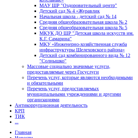
МАУ ШР "Оздоровительный центр"
Детский сад № 4 «Журавлик
Начальная школа - детский сад № 14
Средняя общеобразовательная школа № 2
Средняя общеобразовательная школа № 5
МКУК ДО ШР "Детская школа искусств им.
К.Г. Самарина"
МКУ «Инженерно-хозяйственная служба
инфраструктуры Шелеховского района»
Детский сад комбинированного вида № 12
"Солнышко"
Массовые социально значимые услуги,
предоставляемые через Госуслуги
Перечень услуг, которые являются необходимыми
и обязательными
Перечень услуг, предоставляемых
муниципальными учреждениями и другими
организациями
Антикоррупционная деятельность
КРП
ТИК
...
Главная
Новости