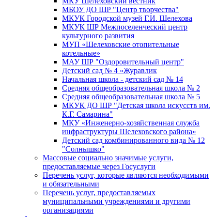
МКУ Шелеховский вестник
МБОУ ДО ШР "Центр творчества"
МКУК Городской музей Г.И. Шелехова
МКУК ШР Межпоселенческий центр
культурного развития
МУП «Шелеховские отопительные
котельные»
МАУ ШР "Оздоровительный центр"
Детский сад № 4 «Журавлик
Начальная школа - детский сад № 14
Средняя общеобразовательная школа № 2
Средняя общеобразовательная школа № 5
МКУК ДО ШР "Детская школа искусств им.
К.Г. Самарина"
МКУ «Инженерно-хозяйственная служба
инфраструктуры Шелеховского района»
Детский сад комбинированного вида № 12
"Солнышко"
Массовые социально значимые услуги,
предоставляемые через Госуслуги
Перечень услуг, которые являются необходимыми
и обязательными
Перечень услуг, предоставляемых
муниципальными учреждениями и другими
организациями