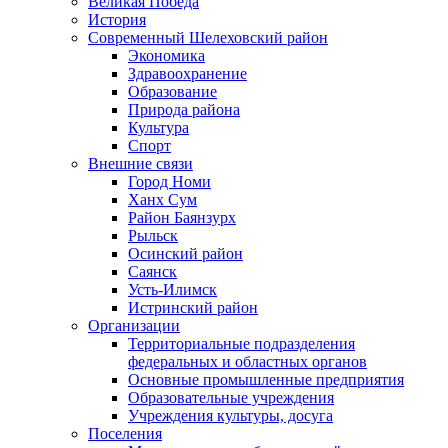
Великая Победа
История
Современный Шелеховский район
Экономика
Здравоохранение
Образование
Природа района
Культура
Спорт
Внешние связи
Город Номи
Ханх Сум
Район Баянзурх
Рыльск
Осинский район
Саянск
Усть-Илимск
Истринский район
Организации
Территориальные подразделения
федеральных и областных органов
Основные промышленные предприятия
Образовательные учреждения
Учреждения культуры, досуга
Поселения