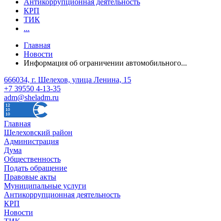
Антикоррупционная деятельность
КРП
ТИК
...
Главная
Новости
Информация об ограничении автомобильного...
666034, г. Шелехов, улица Ленина, 15
+7 39550 4-13-35
adm@sheladm.ru
Главная
Шелеховский район
Администрация
Дума
Общественность
Подать обращение
Правовые акты
Муниципальные услуги
Антикоррупционная деятельность
КРП
Новости