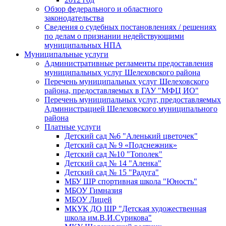
Обзор федерального и областного
законодательства
Сведения о судебных постановлениях / решениях
по делам о признании недействующими
муниципальных НПА
Муниципальные услуги
Административные регламенты предоставления
муниципальных услуг Шелеховского района
Перечень муниципальных услуг Шелеховского
района, предоставляемых в ГАУ "МФЦ ИО"
Перечень муниципальных услуг, предоставляемых
Администрацией Шелеховского муниципального
района
Платные услуги
Детский сад №6 "Аленький цветочек"
Детский сад № 9 «Подснежник»
Детский сад №10 "Тополек"
Детский сад № 14 "Аленка"
Детский сад № 15 "Радуга"
МБУ ШР спортивная школа "Юность"
МБОУ Гимназия
МБОУ Лицей
МКУК ДО ШР "Детская художественная
школа им.В.И.Сурикова"