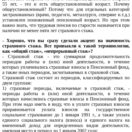
55 лет, - это и есть общеустановленный возраст. Почему
общеустановленный? Потому что для отдельных категорий
застрахованных (врачи, педагоги, металлурги, северяне и.т.д.)
установлен пониженный пенсионный возраст. Но при этом
важно знать, что трудовая пенсия по старости назначается при
наличии не менее пяти лет страхового стажа.
- Хорошо, что вы сразу сделали акцент на значимость
страхового стажа. Все привыкли к такой терминологии,
как «общий стаж», «непрерывный стаж»?
- Страховой стаж - это суммарная продолжительность
периодов работы и (или) иной деятельности, в течение
которых уплачивались страховые взносы в Пенсионный фонд,
а также иных периодов, засчитываемых в страховой стаж.
Страховой стаж состоит из периодов, классифицируемых по
двум группам:
1) страховые периоды, включаемые в страховой стаж, -
периоды работы и (или) иной деятельности, в течение
которых начислялись страховые взносы в Пенсионный фонд.
При этом надо иметь в виду, что к уплате страховых взносов
приравнивается уплата взносов на государственное
социальное страхование до 1 января 1991 г., а также уплата
единого социального налога (взноса) и единого налога на
вмененный доход для определенных видов деятельности,
имевшая место в период до 1 января 2002 года;