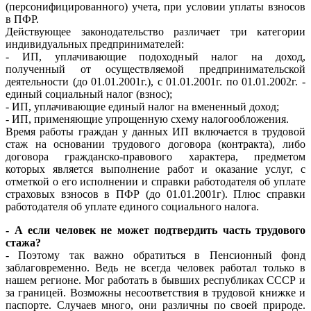
(персонифицированного) учета, при условии уплаты взносов
в ПФР.
Действующее законодательство различает три категории
индивидуальных предпринимателей:
- ИП, уплачивающие подоходный налог на доход,
полученный от осуществляемой предпринимательской
деятельности (до 01.01.2001г.), с 01.01.2001г. по 01.01.2002г. -
единый социальный налог (взнос);
- ИП, уплачивающие единый налог на вмененный доход;
- ИП, применяющие упрощенную схему налогообложения.
Время работы граждан у данных ИП включается в трудовой
стаж на основании трудового договора (контракта), либо
договора гражданско-правового характера, предметом
которых является выполнение работ и оказание услуг, с
отметкой о его исполнении и справки работодателя об уплате
страховых взносов в ПФР (до 01.01.2001г). Плюс справки
работодателя об уплате единого социального налога.
- А если человек не может подтвердить часть трудового
стажа?
- Поэтому так важно обратиться в Пенсионный фонд
заблаговременно. Ведь не всегда человек работал только в
нашем регионе. Мог работать в бывших республиках СССР и
за границей. Возможны несоответствия в трудовой книжке и
паспорте. Случаев много, они различны по своей природе.