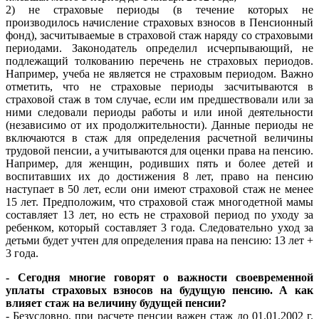
2) не страховые периоды (в течение которых не
производилось начисление страховых взносов в Пенсионный
фонд), засчитываемые в страховой стаж наряду со страховыми
периодами. Законодатель определил исчерпывающий, не
подлежащий толкованию перечень не страховых периодов.
Например, учеба не является не страховым периодом. Важно
отметить, что не страховые периоды засчитываются в
страховой стаж в том случае, если им предшествовали или за
ними следовали периоды работы и или иной деятельности
(независимо от их продолжительности). Данные периоды не
включаются в стаж для определения расчетной величины
трудовой пенсии, а учитываются для оценки права на пенсию.
Например, для женщин, родивших пять и более детей и
воспитавших их до достижения 8 лет, право на пенсию
наступает в 50 лет, если они имеют страховой стаж не менее
15 лет. Предположим, что страховой стаж многодетной мамы
составляет 13 лет, но есть не страховой период по уходу за
ребенком, который составляет 3 года. Следовательно уход за
детьми будет учтен для определения права на пенсию: 13 лет +
3 года.
- Сегодня многие говорят о важности своевременной
уплаты страховых взносов на будущую пенсию. А как
влияет стаж на величину будущей пенсии?
- Безусловно, при расчете пенсии важен стаж до 01.01.2002 г.