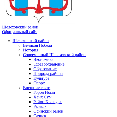
Шелеховский район
Официальный сайт
Шелеховский район
Великая Победа
История
Современный Шелеховский район
Экономика
Здравоохранение
Образование
Природа района
Культура
Спорт
Внешние связи
Город Номи
Ханх Сум
Район Баянзурх
Рыльск
Осинский район
Саянск