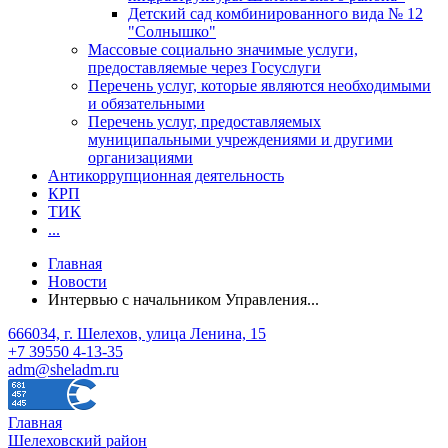
Детский сад комбинированного вида № 12
"Солнышко"
Массовые социально значимые услуги,
предоставляемые через Госуслуги
Перечень услуг, которые являются необходимыми
и обязательными
Перечень услуг, предоставляемых
муниципальными учреждениями и другими
организациями
Антикоррупционная деятельность
КРП
ТИК
...
Главная
Новости
Интервью с начальником Управления...
666034, г. Шелехов, улица Ленина, 15
+7 39550 4-13-35
adm@sheladm.ru
Главная
Шелеховский район