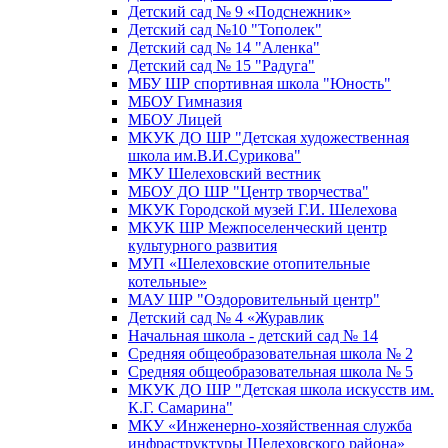
Детский сад № 9 «Подснежник»
Детский сад №10 "Тополек"
Детский сад № 14 "Аленка"
Детский сад № 15 "Радуга"
МБУ ШР спортивная школа "Юность"
МБОУ Гимназия
МБОУ Лицей
МКУК ДО ШР "Детская художественная
школа им.В.И.Сурикова"
МКУ Шелеховский вестник
МБОУ ДО ШР "Центр творчества"
МКУК Городской музей Г.И. Шелехова
МКУК ШР Межпоселенческий центр
культурного развития
МУП «Шелеховские отопительные
котельные»
МАУ ШР "Оздоровительный центр"
Детский сад № 4 «Журавлик
Начальная школа - детский сад № 14
Средняя общеобразовательная школа № 2
Средняя общеобразовательная школа № 5
МКУК ДО ШР "Детская школа искусств им.
К.Г. Самарина"
МКУ «Инженерно-хозяйственная служба
инфраструктуры Шелеховского района»