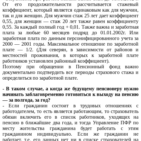
От его продолжительности рассчитывается стажевый
коэффициент, который является одинаковым как для мужчин,
так и для женщин. Для мужчин стаж 25 лет дает коэффициент
0,55, для женщин — стаж 20 лет также равен коэффициенту
0,55. За каждый полный год + 0,01. Также важна и заработная
плата за любые 60 месяцев подряд до 01.01.2002г. Или
заработная плата по данным персонифицированного учета за
2000 — 2001 годы. Максимальное отношение по заработной
плате — 1/2. (Для северян, в зависимости от районов и
местностей проживания, в которых к заработной плате
работников установлен районный коэффициент).
Поэтому при обращении в Пенсионный фонд важно
документально подтвердить все периоды страхового стажа и
определиться по заработной плате.
- В таком случае, а когда же будущему пенсионеру нужно
начинать заблаговременно готовиться к выходу на пенсию
— за полгода, за год?
- Если гражданин состоит в трудовых отношениях с
работодателем, то есть является работающим, то страхователь
обязан включить его в список работников, уходящих на
пенсию в ближайшие два года, и тогда Управление ПФР по
месту жительства гражданина будет работать с этим
гражданином индивидуально. Если же гражданин не
работает, т.е. его данных нет ни в списке страхователей на