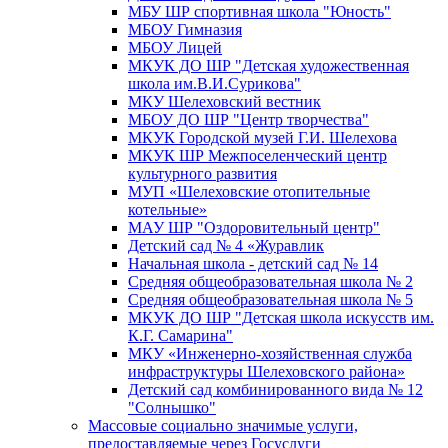
МБУ ШР спортивная школа "Юность"
МБОУ Гимназия
МБОУ Лицей
МКУК ДО ШР "Детская художественная
школа им.В.И.Сурикова"
МКУ Шелеховский вестник
МБОУ ДО ШР "Центр творчества"
МКУК Городской музей Г.И. Шелехова
МКУК ШР Межпоселенческий центр
культурного развития
МУП «Шелеховские отопительные
котельные»
МАУ ШР "Оздоровительный центр"
Детский сад № 4 «Журавлик
Начальная школа - детский сад № 14
Средняя общеобразовательная школа № 2
Средняя общеобразовательная школа № 5
МКУК ДО ШР "Детская школа искусств им.
К.Г. Самарина"
МКУ «Инженерно-хозяйственная служба
инфраструктуры Шелеховского района»
Детский сад комбинированного вида № 12
"Солнышко"
Массовые социально значимые услуги,
предоставляемые через Госуслуги