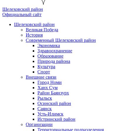
Шелеховский район
Официальный сайт
Шелеховский район
Великая Победа
История
Современный Шелеховский район
Экономика
Здравоохранение
Образование
Природа района
Культура
Спорт
Внешние связи
Город Номи
Ханх Сум
Район Баянзурх
Рыльск
Осинский район
Саянск
Усть-Илимск
Истринский район
Организации
Территориальные подразделения