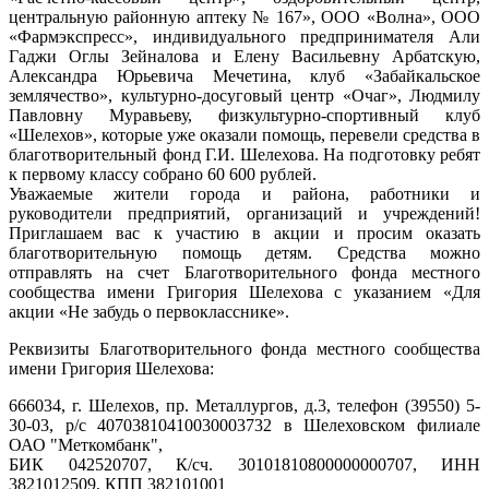
центральную районную аптеку № 167», ООО «Волна», ООО
«Фармэкспресс», индивидуального предпринимателя Али
Гаджи Оглы Зейналова и Елену Васильевну Арбатскую,
Александра Юрьевича Мечетина, клуб «Забайкальское
землячество», культурно-досуговый центр «Очаг», Людмилу
Павловну Муравьеву, физкультурно-спортивный клуб
«Шелехов», которые уже оказали помощь, перевели средства в
благотворительный фонд Г.И. Шелехова. На подготовку ребят
к первому классу собрано 60 600 рублей.
Уважаемые жители города и района, работники и
руководители предприятий, организаций и учреждений!
Приглашаем вас к участию в акции и просим оказать
благотворительную помощь детям. Средства можно
отправлять на счет Благотворительного фонда местного
сообщества имени Григория Шелехова с указанием «Для
акции «Не забудь о первокласснике».
Реквизиты Благотворительного фонда местного сообщества
имени Григория Шелехова:
666034, г. Шелехов, пр. Металлургов, д.3, телефон (39550) 5-
30-03, р/с 40703810410030003732 в Шелеховском филиале
ОАО "Меткомбанк",
БИК 042520707, К/сч. 30101810800000000707, ИНН
3821012509, КПП 382101001