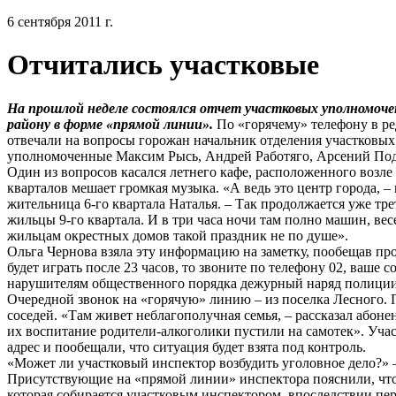
6 сентября 2011 г.
Отчитались участковые
На прошлой неделе состоялся отчет участковых уполномоч
району в форме «прямой линии».
По «горячему» телефону в ре
отвечали на вопросы горожан начальник отделения участковы
уполномоченные Максим Рысь, Андрей Работяго, Арсений По
Один из вопросов касался летнего кафе, расположенного возле
кварталов мешает громкая музыка. «А ведь это центр города,
жительница 6-го квартала Наталья. – Так продолжается уже тр
жильцы 9-го квартала. И в три часа ночи там полно машин, вес
жильцам окрестных домов такой праздник не по душе».
Ольга Чернова взяла эту информацию на заметку, пообещав про
будет играть после 23 часов, то звоните по телефону 02, ваше 
нарушителям общественного порядка дежурный наряд полиции
Очередной звонок на «горячую» линию – из поселка Лесного.
соседей. «Там живет неблагополучная семья, – рассказал абоне
их воспитание родители-алкоголики пустили на самотек». Уч
адрес и пообещали, что ситуация будет взята под контроль.
«Может ли участковый инспектор возбудить уголовное дело?» –
Присутствующие на «прямой линии» инспектора пояснили, что
которая собирается участковым инспектором, впоследствии пе