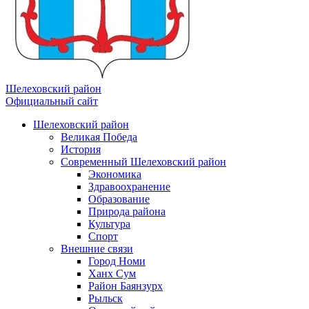
Шелеховский район
Официальный сайт
Шелеховский район
Великая Победа
История
Современный Шелеховский район
Экономика
Здравоохранение
Образование
Природа района
Культура
Спорт
Внешние связи
Город Номи
Ханх Сум
Район Баянзурх
Рыльск