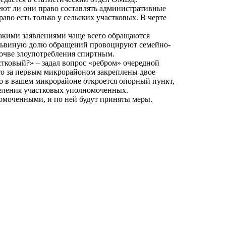
ют ли они право составлять административные
во есть только у сельских участковых. В черте
какими заявлениями чаще всего обращаются
 львиную долю обращений провоцируют семейно-
очве злоупотребления спиртным.
астковый?» – задал вопрос «ребром» очередной
о за первым микрорайоном закреплены двое
о в вашем микрорайоне откроется опорный пункт,
деления участковых уполномоченных.
омоченными, и по ней будут приняты меры.