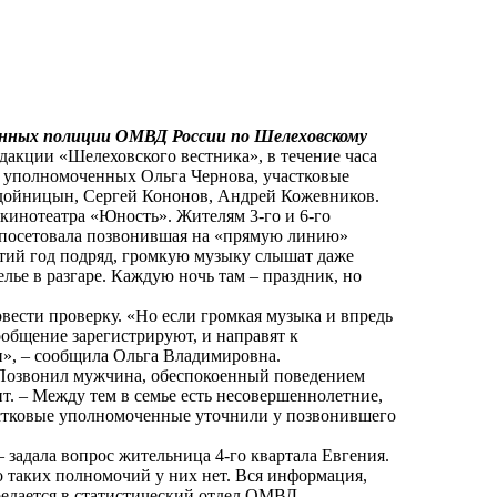
енных полиции ОМВД России по Шелеховскому
дакции «Шелеховского вестника», в течение часа
х уполномоченных Ольга Чернова, участковые
дойницын, Сергей Кононов, Андрей Кожевников.
 кинотеатра «Юность». Жителям 3-го и 6-го
 – посетовала позвонившая на «прямую линию»
етий год подряд, громкую музыку слышат даже
елье в разгаре. Каждую ночь там – праздник, но
вести проверку. «Но если громкая музыка и впредь
сообщение зарегистрируют, и направят к
», – сообщила Ольга Владимировна.
 Позвонил мужчина, обеспокоенный поведением
нт. – Между тем в семье есть несовершеннолетние,
астковые уполномоченные уточнили у позвонившего
 задала вопрос жительница 4-го квартала Евгения.
 таких полномочий у них нет. Вся информация,
редается в статистический отдел ОМВД.