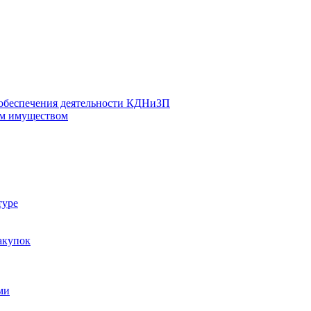
 обеспечения деятельности КДНиЗП
м имуществом
туре
акупок
ми