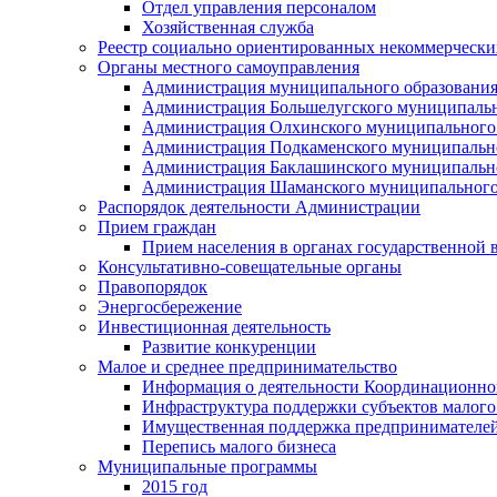
Отдел управления персоналом
Хозяйственная служба
Реестр социально ориентированных некоммерчески
Органы местного самоуправления
Администрация муниципального образования
Администрация Большелугского муниципальн
Администрация Олхинского муниципального 
Администрация Подкаменского муниципально
Администрация Баклашинского муниципально
Администрация Шаманского муниципального
Распорядок деятельности Администрации
Прием граждан
Прием населения в органах государственной 
Консультативно-совещательные органы
Правопорядок
Энергосбережение
Инвестиционная деятельность
Развитие конкуренции
Малое и среднее предпринимательство
Информация о деятельности Координационног
Инфраструктура поддержки субъектов малого
Имущественная поддержка предпринимателей
Перепись малого бизнеса
Муниципальные программы
2015 год