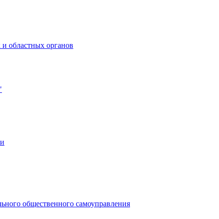
 и областных органов
"
ии
льного общественного самоуправления