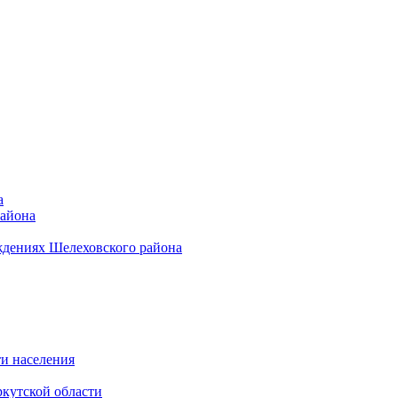
а
района
ждениях Шелеховского района
и населения
кутской области