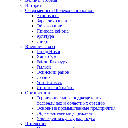
Великая Победа
История
Современный Шелеховский район
Экономика
Здравоохранение
Образование
Природа района
Культура
Спорт
Внешние связи
Город Номи
Ханх Сум
Район Баянзурх
Рыльск
Осинский район
Саянск
Усть-Илимск
Истринский район
Организации
Территориальные подразделения
федеральных и областных органов
Основные промышленные предприятия
Образовательные учреждения
Учреждения культуры, досуга
Поселения