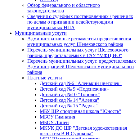
Обзор федерального и областного
законодательства
Сведения о судебных постановлениях / решениях
по делам о признании недействующими
муниципальных НПА
Муниципальные услуги
Административные регламенты предоставления
муниципальных услуг Шелеховского района
Перечень муниципальных услуг Шелеховского
района, предоставляемых в ГАУ "МФЦ ИО"
Перечень муниципальных услуг, предоставляемых
Администрацией Шелеховского муниципального
района
Платные услуги
Детский сад №6 "Аленький цветочек"
Детский сад № 9 «Подснежник»
Детский сад №10 "Тополек"
Детский сад № 14 "Аленка"
Детский сад № 15 "Радуга"
МБУ ШР спортивная школа "Юность"
МБОУ Гимназия
МБОУ Лицей
МКУК ДО ШР "Детская художественная
школа им.В.И.Сурикова"