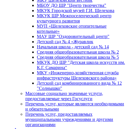
МКУ Шелеховский вестник
МБОУ ДО ШР "Центр творчества"
МКУК Городской музей Г.И. Шелехова
МКУК ШР Межпоселенческий центр
культурного развития
МУП «Шелеховские отопительные
котельные»
МАУ ШР "Оздоровительный центр"
Детский сад № 4 «Журавлик
Начальная школа - детский сад № 14
Средняя общеобразовательная школа № 2
Средняя общеобразовательная школа № 5
МКУК ДО ШР "Детская школа искусств им.
К.Г. Самарина"
МКУ «Инженерно-хозяйственная служба
инфраструктуры Шелеховского района»
Детский сад комбинированного вида № 12
"Солнышко"
Массовые социально значимые услуги,
предоставляемые через Госуслуги
Перечень услуг, которые являются необходимыми
и обязательными
Перечень услуг, предоставляемых
муниципальными учреждениями и другими
организациями