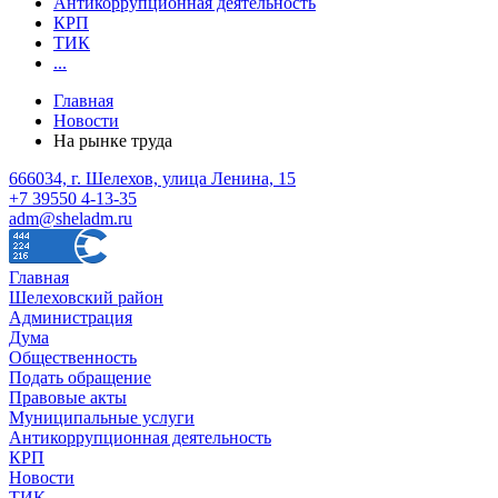
Антикоррупционная деятельность
КРП
ТИК
...
Главная
Новости
На рынке труда
666034, г. Шелехов, улица Ленина, 15
+7 39550 4-13-35
adm@sheladm.ru
Главная
Шелеховский район
Администрация
Дума
Общественность
Подать обращение
Правовые акты
Муниципальные услуги
Антикоррупционная деятельность
КРП
Новости
ТИК