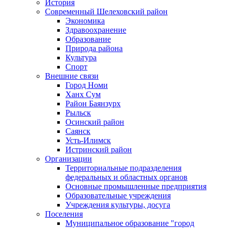
История
Современный Шелеховский район
Экономика
Здравоохранение
Образование
Природа района
Культура
Спорт
Внешние связи
Город Номи
Ханх Сум
Район Баянзурх
Рыльск
Осинский район
Саянск
Усть-Илимск
Истринский район
Организации
Территориальные подразделения
федеральных и областных органов
Основные промышленные предприятия
Образовательные учреждения
Учреждения культуры, досуга
Поселения
Муниципальное образование "город