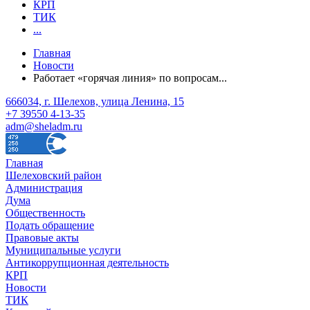
КРП
ТИК
...
Главная
Новости
Работает «горячая линия» по вопросам...
666034, г. Шелехов, улица Ленина, 15
+7 39550 4-13-35
adm@sheladm.ru
Главная
Шелеховский район
Администрация
Дума
Общественность
Подать обращение
Правовые акты
Муниципальные услуги
Антикоррупционная деятельность
КРП
Новости
ТИК