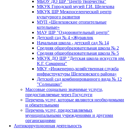
МБОУ ДО ШР "Центр творчества"
МКУК Городской музей Г.И. Шелехова
МКУК ШР Межпоселенческий центр
культурного развития
МУП «Шелеховские отопительные
котельные»
МАУ ШР "Оздоровительный центр"
Детский сад № 4 «Журавлик
Начальная школа - детский сад № 14
Средняя общеобразовательная школа № 2
Средняя общеобразовательная школа № 5
МКУК ДО ШР "Детская школа искусств им.
К.Г. Самарина"
МКУ «Инженерно-хозяйственная служба
инфраструктуры Шелеховского района»
Детский сад комбинированного вида № 12
"Солнышко"
Массовые социально значимые услуги,
предоставляемые через Госуслуги
Перечень услуг, которые являются необходимыми
и обязательными
Перечень услуг, предоставляемых
муниципальными учреждениями и другими
организациями
Антикоррупционная деятельность