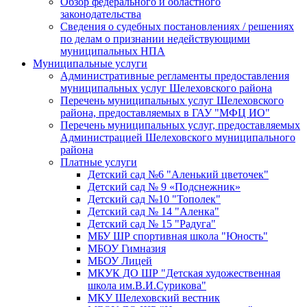
Обзор федерального и областного
законодательства
Сведения о судебных постановлениях / решениях
по делам о признании недействующими
муниципальных НПА
Муниципальные услуги
Административные регламенты предоставления
муниципальных услуг Шелеховского района
Перечень муниципальных услуг Шелеховского
района, предоставляемых в ГАУ "МФЦ ИО"
Перечень муниципальных услуг, предоставляемых
Администрацией Шелеховского муниципального
района
Платные услуги
Детский сад №6 "Аленький цветочек"
Детский сад № 9 «Подснежник»
Детский сад №10 "Тополек"
Детский сад № 14 "Аленка"
Детский сад № 15 "Радуга"
МБУ ШР спортивная школа "Юность"
МБОУ Гимназия
МБОУ Лицей
МКУК ДО ШР "Детская художественная
школа им.В.И.Сурикова"
МКУ Шелеховский вестник