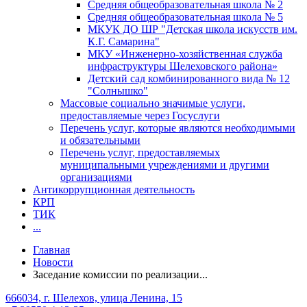
Средняя общеобразовательная школа № 2
Средняя общеобразовательная школа № 5
МКУК ДО ШР "Детская школа искусств им.
К.Г. Самарина"
МКУ «Инженерно-хозяйственная служба
инфраструктуры Шелеховского района»
Детский сад комбинированного вида № 12
"Солнышко"
Массовые социально значимые услуги,
предоставляемые через Госуслуги
Перечень услуг, которые являются необходимыми
и обязательными
Перечень услуг, предоставляемых
муниципальными учреждениями и другими
организациями
Антикоррупционная деятельность
КРП
ТИК
...
Главная
Новости
Заседание комиссии по реализации...
666034, г. Шелехов, улица Ленина, 15