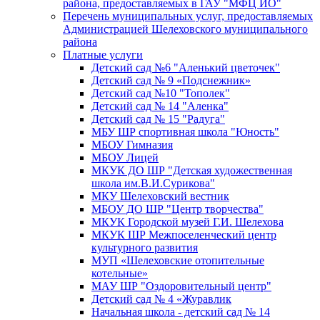
района, предоставляемых в ГАУ "МФЦ ИО"
Перечень муниципальных услуг, предоставляемых
Администрацией Шелеховского муниципального
района
Платные услуги
Детский сад №6 "Аленький цветочек"
Детский сад № 9 «Подснежник»
Детский сад №10 "Тополек"
Детский сад № 14 "Аленка"
Детский сад № 15 "Радуга"
МБУ ШР спортивная школа "Юность"
МБОУ Гимназия
МБОУ Лицей
МКУК ДО ШР "Детская художественная
школа им.В.И.Сурикова"
МКУ Шелеховский вестник
МБОУ ДО ШР "Центр творчества"
МКУК Городской музей Г.И. Шелехова
МКУК ШР Межпоселенческий центр
культурного развития
МУП «Шелеховские отопительные
котельные»
МАУ ШР "Оздоровительный центр"
Детский сад № 4 «Журавлик
Начальная школа - детский сад № 14