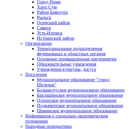
Город Номи
Ханх Сум
Район Баянзурх
Рыльск
Осинский район
Саянск
Усть-Илимск
Истринский район
Организации
Территориальные подразделения
федеральных и областных органов
Основные промышленные предприятия
Образовательные учреждения
Учреждения культуры, досуга
Поселения
Муниципальное образование "город
Шелехов"
Большелугское муниципальное образование
Баклашинское муниципальное образование
Олхинское муниципальное образование
Подкаменское муниципальное образование
Шаманское муниципальное образование
Информация о социально-экономическом
положении
Народные инициативы