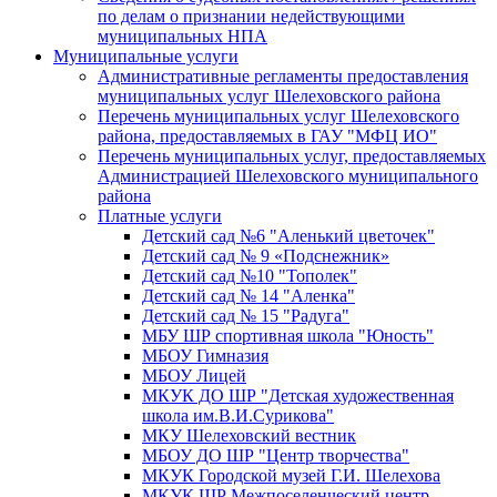
по делам о признании недействующими
муниципальных НПА
Муниципальные услуги
Административные регламенты предоставления
муниципальных услуг Шелеховского района
Перечень муниципальных услуг Шелеховского
района, предоставляемых в ГАУ "МФЦ ИО"
Перечень муниципальных услуг, предоставляемых
Администрацией Шелеховского муниципального
района
Платные услуги
Детский сад №6 "Аленький цветочек"
Детский сад № 9 «Подснежник»
Детский сад №10 "Тополек"
Детский сад № 14 "Аленка"
Детский сад № 15 "Радуга"
МБУ ШР спортивная школа "Юность"
МБОУ Гимназия
МБОУ Лицей
МКУК ДО ШР "Детская художественная
школа им.В.И.Сурикова"
МКУ Шелеховский вестник
МБОУ ДО ШР "Центр творчества"
МКУК Городской музей Г.И. Шелехова
МКУК ШР Межпоселенческий центр