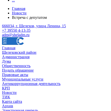
...
Главная
Новости
Встреча с депутатом
666034, г. Шелехов, улица Ленина, 15
+7 39550 4-13-35
adm@sheladm.ru
Главная
Шелеховский район
Администрация
Дума
Общественность
Подать обращение
Правовые акты
Муниципальные услуги
Антикоррупционная деятельность
КРП
Новости
ТИК
Карта сайта
Архив
Электронная очередь