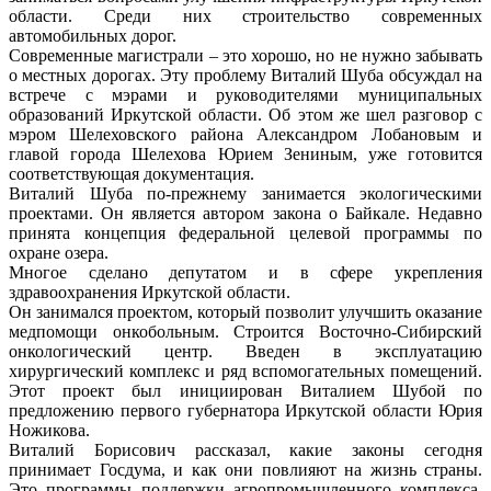
области. Среди них строительство современных
автомобильных дорог.
Современные магистрали – это хорошо, но не нужно забывать
о местных дорогах. Эту проблему Виталий Шуба обсуждал на
встрече с мэрами и руководителями муниципальных
образований Иркутской области. Об этом же шел разговор с
мэром Шелеховского района Александром Лобановым и
главой города Шелехова Юрием Зениным, уже готовится
соответствующая документация.
Виталий Шуба по-прежнему занимается экологическими
проектами. Он является автором закона о Байкале. Недавно
принята концепция федеральной целевой программы по
охране озера.
Многое сделано депутатом и в сфере укрепления
здравоохранения Иркутской области.
Он занимался проектом, который позволит улучшить оказание
медпомощи онкобольным. Строится Восточно-Сибирский
онкологический центр. Введен в эксплуатацию
хирургический комплекс и ряд вспомогательных помещений.
Этот проект был инициирован Виталием Шубой по
предложению первого губернатора Иркутской области Юрия
Ножикова.
Виталий Борисович рассказал, какие законы сегодня
принимает Госдума, и как они повлияют на жизнь страны.
Это программы поддержки агропромышленного комплекса,