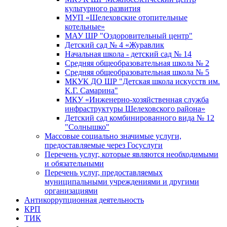
культурного развития
МУП «Шелеховские отопительные
котельные»
МАУ ШР "Оздоровительный центр"
Детский сад № 4 «Журавлик
Начальная школа - детский сад № 14
Средняя общеобразовательная школа № 2
Средняя общеобразовательная школа № 5
МКУК ДО ШР "Детская школа искусств им.
К.Г. Самарина"
МКУ «Инженерно-хозяйственная служба
инфраструктуры Шелеховского района»
Детский сад комбинированного вида № 12
"Солнышко"
Массовые социально значимые услуги,
предоставляемые через Госуслуги
Перечень услуг, которые являются необходимыми
и обязательными
Перечень услуг, предоставляемых
муниципальными учреждениями и другими
организациями
Антикоррупционная деятельность
КРП
ТИК