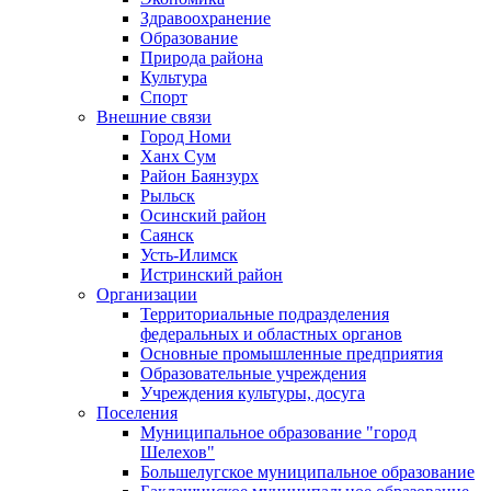
Здравоохранение
Образование
Природа района
Культура
Спорт
Внешние связи
Город Номи
Ханх Сум
Район Баянзурх
Рыльск
Осинский район
Саянск
Усть-Илимск
Истринский район
Организации
Территориальные подразделения
федеральных и областных органов
Основные промышленные предприятия
Образовательные учреждения
Учреждения культуры, досуга
Поселения
Муниципальное образование "город
Шелехов"
Большелугское муниципальное образование