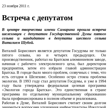
23 ноября 2011 г.
Встреча с депутатом
В центре творчества имени Самарина прошла встреча
шелеховцев с депутатом Государственной Думы пятого
созыва и кандидатом в депутаты шестого созыва
Виталием Шубой.
Виталий Борисович является депутатом Госудумы не только
пятого созыва, но и четырех предыдущих. Он
производственник, работал на Братском алюминиевом заводе,
начиная с рабочего электролизного цеха, был директором
предприятия, затем его избрали главой администрации
Братска. В городе было много проблем, созвучных с теми, что
есть сегодня в Шелехове. Особенно остро стояла проблема
экологии. В 1993 году стал депутатом Госдумы, и уже в 1994
году была утверждена федеральная целевая программа
«Экология города Братска». Это единственная в стране
программа по отдельному муниципальному образованию
была профинансирована в полном объеме и реализована.
Работая в Думе, Виталий Борисович считает своим долгом
заниматься вопросами улучшения инфраструктуры Иркутской