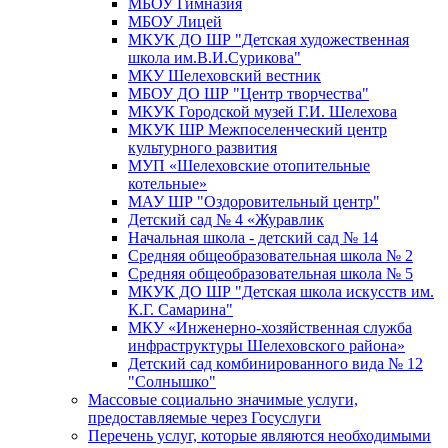
МБОУ Гимназия
МБОУ Лицей
МКУК ДО ШР "Детская художественная
школа им.В.И.Сурикова"
МКУ Шелеховский вестник
МБОУ ДО ШР "Центр творчества"
МКУК Городской музей Г.И. Шелехова
МКУК ШР Межпоселенческий центр
культурного развития
МУП «Шелеховские отопительные
котельные»
МАУ ШР "Оздоровительный центр"
Детский сад № 4 «Журавлик
Начальная школа - детский сад № 14
Средняя общеобразовательная школа № 2
Средняя общеобразовательная школа № 5
МКУК ДО ШР "Детская школа искусств им.
К.Г. Самарина"
МКУ «Инженерно-хозяйственная служба
инфраструктуры Шелеховского района»
Детский сад комбинированного вида № 12
"Солнышко"
Массовые социально значимые услуги,
предоставляемые через Госуслуги
Перечень услуг, которые являются необходимыми