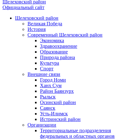
Шелеховский район
Официальный сайт
Шелеховский район
Великая Победа
История
Современный Шелеховский район
Экономика
Здравоохранение
Образование
Природа района
Культура
Спорт
Внешние связи
Город Номи
Ханх Сум
Район Баянзурх
Рыльск
Осинский район
Саянск
Усть-Илимск
Истринский район
Организации
Территориальные подразделения
федеральных и областных органов