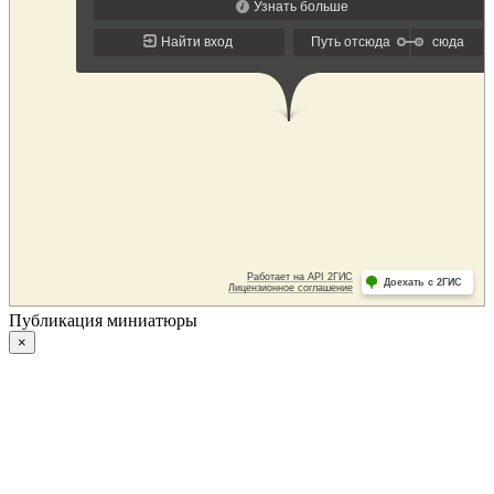
Публикация миниатюры
×