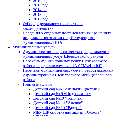
2016 год
2015 год
2014 год
2013 год
2012 год
Обзор федерального и областного
законодательства
Сведения о судебных постановлениях / решениях
по делам о признании недействующими
муниципальных НПА
Муниципальные услуги
Административные регламенты предоставления
муниципальных услуг Шелеховского района
Перечень муниципальных услуг Шелеховского
района, предоставляемых в ГАУ "МФЦ ИО"
Перечень муниципальных услуг, предоставляемых
Администрацией Шелеховского муниципального
района
Платные услуги
Детский сад №6 "Аленький цветочек"
Детский сад № 9 «Подснежник»
Детский сад №10 "Тополек"
Детский сад № 14 "Аленка"
Детский сад № 15 "Радуга"
МБУ ШР спортивная школа "Юность"