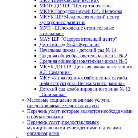
МКУ Шелеховский вестник
МБОУ ДО ШР "Центр творчества"
МКУК Городской музей Г.И. Шелехова
МКУК ШР Межпоселенческий центр
культурного развития
МУП «Шелеховские отопительные
котельные»
МАУ ШР "Оздоровительный центр"
Детский сад № 4 «Журавлик
Начальная школа - детский сад № 14
Средняя общеобразовательная школа № 2
Средняя общеобразовательная школа № 5
МКУК ДО ШР "Детская школа искусств им.
К.Г. Самарина"
МКУ «Инженерно-хозяйственная служба
инфраструктуры Шелеховского района»
Детский сад комбинированного вида № 12
"Солнышко"
Массовые социально значимые услуги,
предоставляемые через Госуслуги
Перечень услуг, которые являются необходимыми
и обязательными
Перечень услуг, предоставляемых
муниципальными учреждениями и другими
организациями