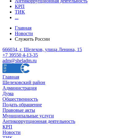
Антикоррупционная деятельность
КРП
ТИК
...
Главная
Новости
Служить России
666034, г. Шелехов, улица Ленина, 15
+7 39550 4-13-35
adm@sheladm.ru
Главная
Шелеховский район
Администрация
Дума
Общественность
Подать обращение
Правовые акты
Муниципальные услуги
Антикоррупционная деятельность
КРП
Новости
ТИК