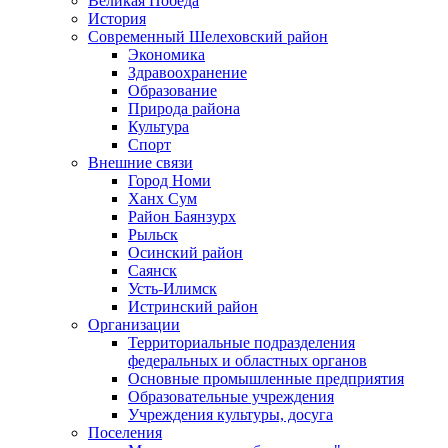
Великая Победа
История
Современный Шелеховский район
Экономика
Здравоохранение
Образование
Природа района
Культура
Спорт
Внешние связи
Город Номи
Ханх Сум
Район Баянзурх
Рыльск
Осинский район
Саянск
Усть-Илимск
Истринский район
Организации
Территориальные подразделения
федеральных и областных органов
Основные промышленные предприятия
Образовательные учреждения
Учреждения культуры, досуга
Поселения