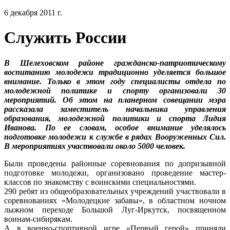
6 декабря 2011 г.
Служить России
В Шелеховском районе гражданско-патриотическому
воспитанию молодежи традиционно уделяется большое
внимание. Только в этом году специалисты отдела по
молодежной политике и спорту организовали 30
мероприятий. Об этом на планерном совещании мэра
рассказала заместитель начальника управления
образования, молодежной политики и спорта Лидия
Иванова. По ее словам, особое внимание уделялось
подготовке молодежи к службе в рядах Вооруженных Сил.
В мероприятиях участвовали около 5000 человек.
Были проведены районные соревнования по допризывной
подготовке молодежи, организовано проведение мастер-
классов по знакомству с воинскими специальностями.
290 ребят из общеобразовательных учреждений участвовали в
соревнованиях «Молодецкие забавы», в областном ночном
лыжном переходе Большой Луг-Иркутск, посвященном
воинам-сибирякам.
А в военно-спортивной игре «Первый герой» приняли