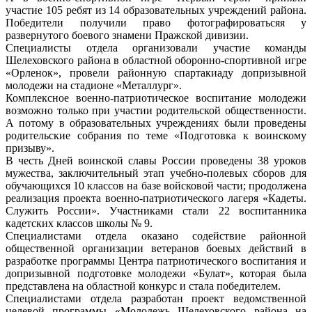
участие 105 ребят из 14 образовательных учреждений района.
Победители получили право фотографироватьсяя у
развернутого боевого знамени Пражской дивизии.
Специалисты отдела организовали участие команды
Шелеховского района в областной оборонно-спортивной игре
«Орленок», провели районную спартакиаду допризывной
молодежи на стадионе «Металлург».
Комплексное военно-патриотическое воспитание молодежи
возможно только при участии родительской общественности.
А потому в образовательных учреждениях были проведены
родительские собрания по теме «Подготовка к воинскому
призыву».
В честь Дней воинской славы России проведены 38 уроков
мужества, заключительный этап учебно-полевых сборов для
обучающихся 10 классов на базе войсковой части; продолжена
реализация проекта военно-патриотического лагеря «Кадеты.
Служить России». Участниками стали 22 воспитанника
кадетских классов школы № 9.
Специалистами отдела оказано содействие районной
общественной организации ветеранов боевых действий в
разработке программы Центра патриотического воспитания и
допризывной подготовке молодежи «Булат», которая была
представлена на областной конкурс и стала победителем.
Специалистами отдела разработан проект ведомственной
целевой программы «Молодежь Шелеховского района на