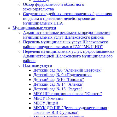
Обзор федерального и областного
законодательства
Сведения о судебных постановлениях / решениях
по делам о признании недействующими
муниципальных НПА
Муниципальные услуги
Административные регламенты предоставления
муниципальных услуг Шелеховского района
Перечень муниципальных услуг Шелеховского
района, предоставляемых в ГАУ "МФЦ ИО"
Перечень муниципальных услуг, предоставляемых
Администрацией Шелеховского муниципального
района
Платные услуги
Детский сад №6 "Аленький цветочек"
Детский сад № 9 «Подснежник»
Детский сад №10 "Тополек"
Детский сад № 14 "Аленка"
Детский сад № 15 "Радуга"
МБУ ШР спортивная школа "Юность"
МБОУ Гимназия
МБОУ Лицей
МКУК ДО ШР "Детская художественная
школа им.В.И.Сурикова"