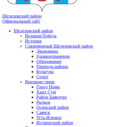
Шелеховский район
Официальный сайт
Шелеховский район
Великая Победа
История
Современный Шелеховский район
Экономика
Здравоохранение
Образование
Природа района
Культура
Спорт
Внешние связи
Город Номи
Ханх Сум
Район Баянзурх
Рыльск
Осинский район
Саянск
Усть-Илимск
Истринский район