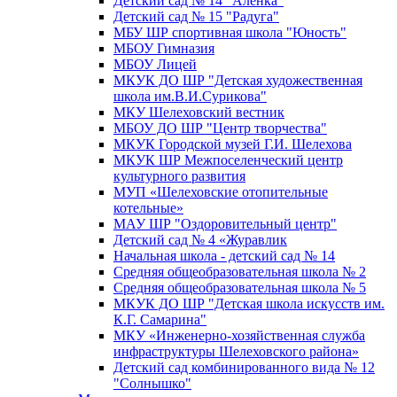
Детский сад № 14 "Аленка"
Детский сад № 15 "Радуга"
МБУ ШР спортивная школа "Юность"
МБОУ Гимназия
МБОУ Лицей
МКУК ДО ШР "Детская художественная
школа им.В.И.Сурикова"
МКУ Шелеховский вестник
МБОУ ДО ШР "Центр творчества"
МКУК Городской музей Г.И. Шелехова
МКУК ШР Межпоселенческий центр
культурного развития
МУП «Шелеховские отопительные
котельные»
МАУ ШР "Оздоровительный центр"
Детский сад № 4 «Журавлик
Начальная школа - детский сад № 14
Средняя общеобразовательная школа № 2
Средняя общеобразовательная школа № 5
МКУК ДО ШР "Детская школа искусств им.
К.Г. Самарина"
МКУ «Инженерно-хозяйственная служба
инфраструктуры Шелеховского района»
Детский сад комбинированного вида № 12
"Солнышко"