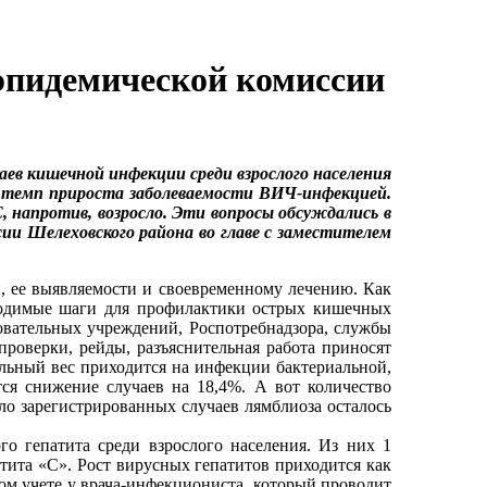
эпидемической комиссии
аев кишечной инфекции среди взрослого населения
а темп прироста заболеваемости ВИЧ-инфекцией.
 напротив, возросло. Эти вопросы обсуждались в
ии Шелеховского района во главе с заместителем
 ее выявляемости и своевременному лечению. Как
ходимые шаги для профилактики острых кишечных
овательных учреждений, Роспотребнадзора, службы
роверки, рейды, разъяснительная работа приносят
льный вес приходится на инфекции бактериальной,
ся снижение случаев на 18,4%. А вот количество
сло зарегистрированных случаев лямблиоза осталось
го гепатита среди взрослого населения. Из них 1
патита «С». Рост вирусных гепатитов приходится как
ном учете у врача-инфекциониста, который проводит