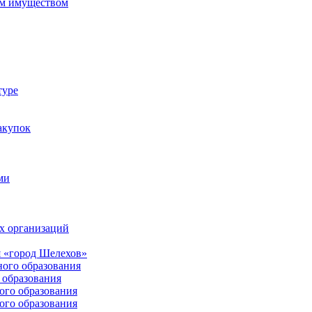
м имуществом
туре
акупок
ми
х организаций
 «город Шелехов»
ого образования
образования
го образования
го образования