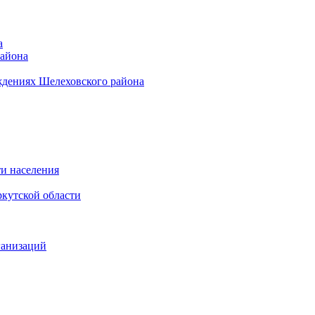
а
района
ждениях Шелеховского района
и населения
кутской области
ганизаций