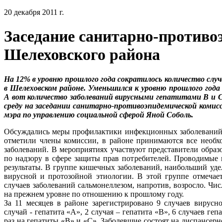
20 декабря 2011 г.
Заседание санитарно-противо
Шелеховского района
На 12% в уровню прошлого года сократилось количество случ
в Шелеховском районе. Уменьшился к уровню прошлого год
А вот количество заболеваний вирусными гепатитами В и С,
среду на заседании санитарно-противоэпидемической комисс
мэра по управлению социальной сферой Яной Соболь.
Обсуждались меры профилактики инфекционных заболеваний,
отметили члены комиссии, в районе принимаются все необ
заболеваний. В мероприятиях участвуют представители образ
по надзору в сфере защиты прав потребителей. Проводимые п
результаты. В группе кишечных заболеваний, наибольший уде
вирусной и протозойной этиологии. В этой группе отмечает
случаев заболеваний сальмонеллезом, напротив, возросло. Чи
на прежнем уровне по отношению к прошлому году.
За 11 месяцев в районе зарегистрировано 9 случаев вирусно
случай - гепатита «А», 2 случая – гепатита «В», 6 случаев ге
раз на гепатиты «В» и «С». Заболевшие состоят на диспансер