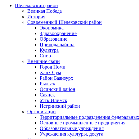
Шелеховский район
Великая Победа
История
Современный Шелеховский район
Экономика
Здравоохранение
Образование
Природа района
Культура
Спорт
Внешние связи
Город Номи
Ханх Сум
Район Баянзурх
Рыльск
Осинский район
Саянск
Усть-Илимск
Истринский район
Организации
Территориальные подразделения федеральных
Основные промышленные предприятия
Образовательные учреждения
Учреждения культуры, досуга