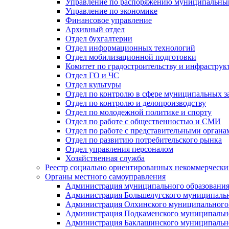
Управление по распоряжению муниципальны
Управление по экономике
Финансовое управление
Архивный отдел
Отдел бухгалтерии
Отдел информационных технологий
Отдел мобилизационной подготовки
Комитет по градостроительству и инфраструк
Отдел ГО и ЧС
Отдел культуры
Отдел по контролю в сфере муниципальных з
Отдел по контролю и делопроизводству
Отдел по молодежной политике и спорту
Отдел по работе с общественностью и СМИ
Отдел по работе с представительными органа
Отдел по развитию потребительского рынка
Отдел управления персоналом
Хозяйственная служба
Реестр социально ориентированных некоммерчески
Органы местного самоуправления
Администрация муниципального образования
Администрация Большелугского муниципальн
Администрация Олхинского муниципального 
Администрация Подкаменского муниципально
Администрация Баклашинского муниципально