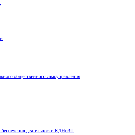
"
ии
льного общественного самоуправления
 обеспечения деятельности КДНиЗП