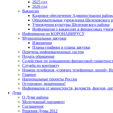
2025 год
2026 год
Вакансии
Кадровое обеспечение Администрации район
Образовательные учреждения Шелеховского 
Учреждения культуры Шелеховского района
Информация о вакансиях в финансовых учре
Информация по КОРОНАВИРУСУ
Муниципальные закупки
Извещения
Планы-графики и планы закупки
Перечень информационных систем
Подать обращение
Содействие по повышению финансовой грамотност
Служба по контракту
Номера телефонов «горячих телефонных линий» Ир
Главное
Национальные проекты России
Осторожно, мошенники!
Информация от министерств, ведомств, фондов, ор
Дума
О Думе района
Молодежный парламент
Соглашения
Решения Думы 2012