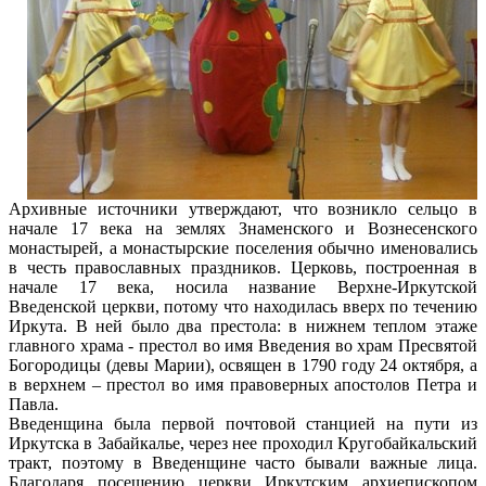
Архивные источники утверждают, что возникло сельцо в
начале 17 века на землях Знаменского и Вознесенского
монастырей, а монастырские поселения обычно именовались
в честь православных праздников. Церковь, построенная в
начале 17 века, носила название Верхне-Иркутской
Введенской церкви, потому что находилась вверх по течению
Иркута. В ней было два престола: в нижнем теплом этаже
главного храма - престол во имя Введения во храм Пресвятой
Богородицы (девы Марии), освящен в 1790 году 24 октября, а
в верхнем – престол во имя правоверных апостолов Петра и
Павла.
Введенщина была первой почтовой станцией на пути из
Иркутска в Забайкалье, через нее проходил Кругобайкальский
тракт, поэтому в Введенщине часто бывали важные лица.
Благодаря посещению церкви Иркутским архиепископом