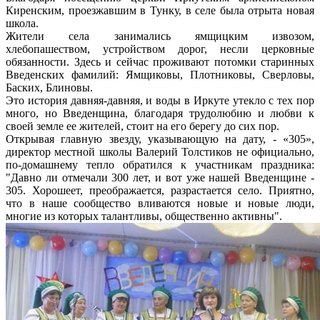
Киренским, проезжавшим в Тунку, в селе была отрыта новая
школа.
Жители села занимались ямщицким извозом,
хлебопашеством, устройством дорог, несли церковные
обязанности. Здесь и сейчас проживают потомки старинных
Введенских фамилий: Ямщиковы, Плотниковы, Сверловы,
Баских, Блиновы.
Это история давняя-давняя, и воды в Иркуте утекло с тех пор
много, но Введенщина, благодаря трудолюбию и любви к
своей земле ее жителей, стоит на его берегу до сих пор.
Открывая главную звезду, указывающую на дату, - «305»,
директор местной школы Валерий Толстиков не официально,
по-домашнему тепло обратился к участникам праздника:
"Давно ли отмечали 300 лет, и вот уже нашей Введенщине -
305. Хорошеет, преображается, разрастается село. Приятно,
что в наше сообщество вливаются новые и новые люди,
многие из которых талантливы, общественно активны".