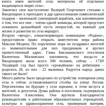
книга имен жителей села; материалы об отдельных
выдающихся людях села».
Закончил свое выступление Валерий Георгиевич стихами о
Введенщине и преподнес в дар односельчанам символический
подарок – маленький сувенирный кораблик, как напоминание
о том, что все они – члены одной команды, которой предстоит
осваивать дальнейший пусть непростой, но важный для
жизни и развития их села маршрут.
Вторую «звезду», олицетворяющую номинацию «Родина»,
предоставили право открыть заместителю мэра района
Максим Модину. По поручению мэра он поздравил жителей
со знаменательным для них праздником и вручил
приветственный адрес. Глава Баклашинского поселения
Валентина Московских напомнила, что когда-то в
Введенщине жили всего 500 человек, сейчас – 1730!
Уходящий год был просто «урожайным» на ребятишек –
родилось 28, из них - 22 мальчика. Радуется народ: давно
такого не было!
Много работы было проделано по устройству освещения улиц
села и сейчас устанавливаются столбы на улице Лесная.
Перспективы на будущее у села хорошие, в этом заслуга и
жителей, и депутатов Думы района и поселения, подчеркнула
Валентина Алексеевна. Она вручила Благодарности
руководителям и работникам образовательных учреждений,
культуры и здравоохранения села, примерным матерям,