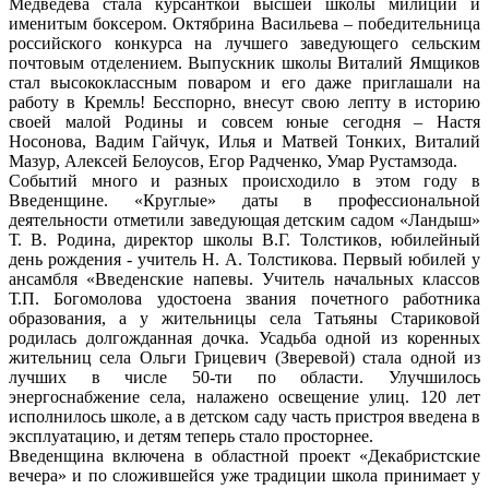
Медведева стала курсанткой высшей школы милиции и
именитым боксером. Октябрина Васильева – победительница
российского конкурса на лучшего заведующего сельским
почтовым отделением. Выпускник школы Виталий Ямщиков
стал высококлассным поваром и его даже приглашали на
работу в Кремль! Бесспорно, внесут свою лепту в историю
своей малой Родины и совсем юные сегодня – Настя
Носонова, Вадим Гайчук, Илья и Матвей Тонких, Виталий
Мазур, Алексей Белоусов, Егор Радченко, Умар Рустамзода.
Событий много и разных происходило в этом году в
Введенщине. «Круглые» даты в профессиональной
деятельности отметили заведующая детским садом «Ландыш»
Т. В. Родина, директор школы В.Г. Толстиков, юбилейный
день рождения - учитель Н. А. Толстикова. Первый юбилей у
ансамбля «Введенские напевы. Учитель начальных классов
Т.П. Богомолова удостоена звания почетного работника
образования, а у жительницы села Татьяны Стариковой
родилась долгожданная дочка. Усадьба одной из коренных
жительниц села Ольги Грицевич (Зверевой) стала одной из
лучших в числе 50-ти по области. Улучшилось
энергоснабжение села, налажено освещение улиц. 120 лет
исполнилось школе, а в детском саду часть пристроя введена в
эксплуатацию, и детям теперь стало просторнее.
Введенщина включена в областной проект «Декабристские
вечера» и по сложившейся уже традиции школа принимает у