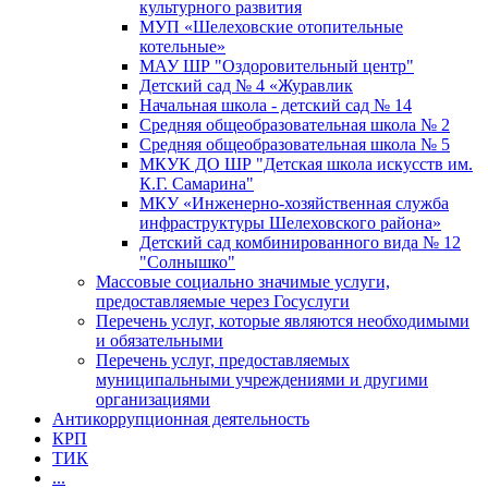
культурного развития
МУП «Шелеховские отопительные
котельные»
МАУ ШР "Оздоровительный центр"
Детский сад № 4 «Журавлик
Начальная школа - детский сад № 14
Средняя общеобразовательная школа № 2
Средняя общеобразовательная школа № 5
МКУК ДО ШР "Детская школа искусств им.
К.Г. Самарина"
МКУ «Инженерно-хозяйственная служба
инфраструктуры Шелеховского района»
Детский сад комбинированного вида № 12
"Солнышко"
Массовые социально значимые услуги,
предоставляемые через Госуслуги
Перечень услуг, которые являются необходимыми
и обязательными
Перечень услуг, предоставляемых
муниципальными учреждениями и другими
организациями
Антикоррупционная деятельность
КРП
ТИК
...