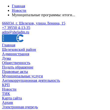
Главная
Новости
Муниципальные программы: итоги...
666034, г. Шелехов, улица Ленина, 15
+7 39550 4-13-35
adm@sheladm.ru
Главная
Шелеховский район
Администрация
Дума
Общественность
Подать обращение
Правовые акты
Муниципальные услуги
Антикоррупционная деятельность
КРП
Новости
ТИК
Карта сайта
Архив
Электронная очередь