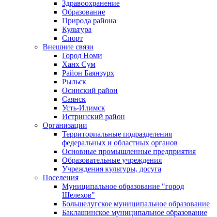
Здравоохранение
Образование
Природа района
Культура
Спорт
Внешние связи
Город Номи
Ханх Сум
Район Баянзурх
Рыльск
Осинский район
Саянск
Усть-Илимск
Истринский район
Организации
Территориальные подразделения
федеральных и областных органов
Основные промышленные предприятия
Образовательные учреждения
Учреждения культуры, досуга
Поселения
Муниципальное образование "город
Шелехов"
Большелугское муниципальное образование
Баклашинское муниципальное образование