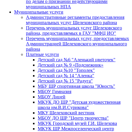
по делам о признании недействующими
муниципальных НПА
Муниципальные услуги
Административные регламенты предоставления
муниципальных услуг Шелеховского района
Перечень муниципальных услуг Шелеховского
района, предоставляемых в ГАУ "МФЦ ИО"
Перечень муниципальных услуг, предоставляемых
Администрацией Шелеховского муниципального
района
Платные услуги
Детский сад №6 "Аленький цветочек"
Детский сад № 9 «Подснежник»
Детский сад №10 "Тополек"
Детский сад № 14 "Аленка"
Детский сад № 15 "Радуга"
МБУ ШР спортивная школа "Юность"
МБОУ Гимназия
МБОУ Лицей
МКУК ДО ШР "Детская художественная
школа им.В.И.Сурикова"
МКУ Шелеховский вестник
МБОУ ДО ШР "Центр творчества"
МКУК Городской музей Г.И. Шелехова
МКУК ШР Межпоселенческий центр