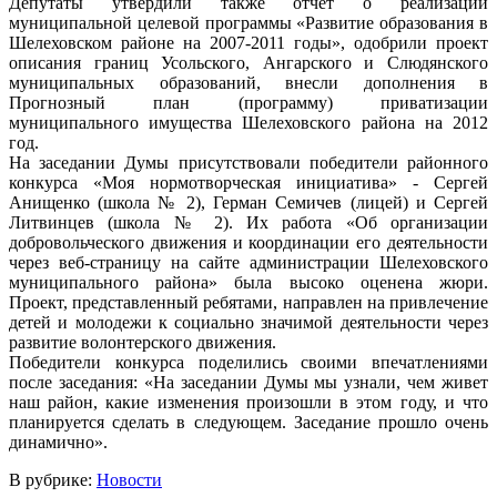
Депутаты утвердили также отчет о реализации
муниципальной целевой программы «Развитие образования в
Шелеховском районе на 2007-2011 годы», одобрили проект
описания границ Усольского, Ангарского и Слюдянского
муниципальных образований, внесли дополнения в
Прогнозный план (программу) приватизации
муниципального имущества Шелеховского района на 2012
год.
На заседании Думы присутствовали победители районного
конкурса «Моя нормотворческая инициатива» - Сергей
Анищенко (школа № 2), Герман Семичев (лицей) и Сергей
Литвинцев (школа № 2). Их работа «Об организации
добровольческого движения и координации его деятельности
через веб-страницу на сайте администрации Шелеховского
муниципального района» была высоко оценена жюри.
Проект, представленный ребятами, направлен на привлечение
детей и молодежи к социально значимой деятельности через
развитие волонтерского движения.
Победители конкурса поделились своими впечатлениями
после заседания: «На заседании Думы мы узнали, чем живет
наш район, какие изменения произошли в этом году, и что
планируется сделать в следующем. Заседание прошло очень
динамично».
В рубрике:
Новости