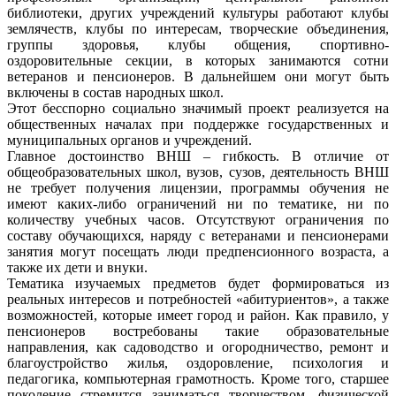
библиотеки, других учреждений культуры работают клубы
землячеств, клубы по интересам, творческие объединения,
группы здоровья, клубы общения, спортивно-
оздоровительные секции, в которых занимаются сотни
ветеранов и пенсионеров. В дальнейшем они могут быть
включены в состав народных школ.
Этот бесспорно социально значимый проект реализуется на
общественных началах при поддержке государственных и
муниципальных органов и учреждений.
Главное достоинство ВНШ – гибкость. В отличие от
общеобразовательных школ, вузов, сузов, деятельность ВНШ
не требует получения лицензии, программы обучения не
имеют каких-либо ограничений ни по тематике, ни по
количеству учебных часов. Отсутствуют ограничения по
составу обучающихся, наряду с ветеранами и пенсионерами
занятия могут посещать люди предпенсионного возраста, а
также их дети и внуки.
Тематика изучаемых предметов будет формироваться из
реальных интересов и потребностей «абитуриентов», а также
возможностей, которые имеет город и район. Как правило, у
пенсионеров востребованы такие образовательные
направления, как садоводство и огородничество, ремонт и
благоустройство жилья, оздоровление, психология и
педагогика, компьютерная грамотность. Кроме того, старшее
поколение стремится заниматься творчеством, физической