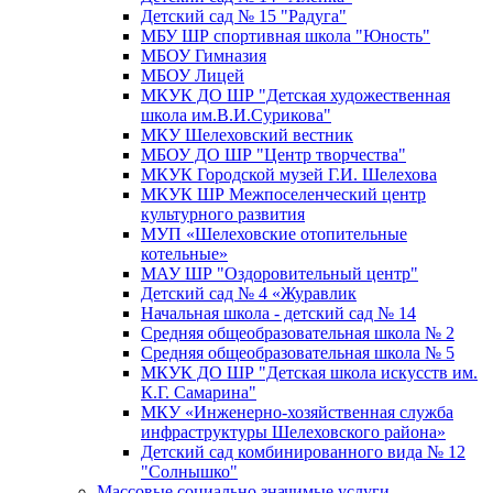
Детский сад № 15 "Радуга"
МБУ ШР спортивная школа "Юность"
МБОУ Гимназия
МБОУ Лицей
МКУК ДО ШР "Детская художественная
школа им.В.И.Сурикова"
МКУ Шелеховский вестник
МБОУ ДО ШР "Центр творчества"
МКУК Городской музей Г.И. Шелехова
МКУК ШР Межпоселенческий центр
культурного развития
МУП «Шелеховские отопительные
котельные»
МАУ ШР "Оздоровительный центр"
Детский сад № 4 «Журавлик
Начальная школа - детский сад № 14
Средняя общеобразовательная школа № 2
Средняя общеобразовательная школа № 5
МКУК ДО ШР "Детская школа искусств им.
К.Г. Самарина"
МКУ «Инженерно-хозяйственная служба
инфраструктуры Шелеховского района»
Детский сад комбинированного вида № 12
"Солнышко"
Массовые социально значимые услуги,