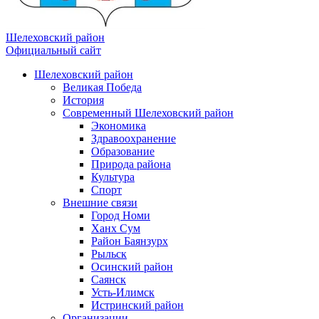
Шелеховский район
Официальный сайт
Шелеховский район
Великая Победа
История
Современный Шелеховский район
Экономика
Здравоохранение
Образование
Природа района
Культура
Спорт
Внешние связи
Город Номи
Ханх Сум
Район Баянзурх
Рыльск
Осинский район
Саянск
Усть-Илимск
Истринский район
Организации