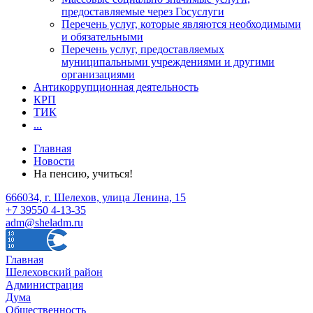
предоставляемые через Госуслуги
Перечень услуг, которые являются необходимыми
и обязательными
Перечень услуг, предоставляемых
муниципальными учреждениями и другими
организациями
Антикоррупционная деятельность
КРП
ТИК
...
Главная
Новости
На пенсию, учиться!
666034, г. Шелехов, улица Ленина, 15
+7 39550 4-13-35
adm@sheladm.ru
Главная
Шелеховский район
Администрация
Дума
Общественность