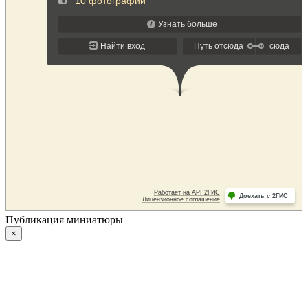
Публикация миниатюры
×