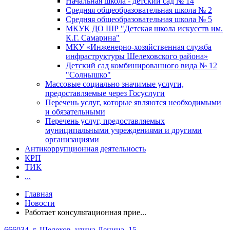
Начальная школа - детский сад № 14
Средняя общеобразовательная школа № 2
Средняя общеобразовательная школа № 5
МКУК ДО ШР "Детская школа искусств им.
К.Г. Самарина"
МКУ «Инженерно-хозяйственная служба
инфраструктуры Шелеховского района»
Детский сад комбинированного вида № 12
"Солнышко"
Массовые социально значимые услуги,
предоставляемые через Госуслуги
Перечень услуг, которые являются необходимыми
и обязательными
Перечень услуг, предоставляемых
муниципальными учреждениями и другими
организациями
Антикоррупционная деятельность
КРП
ТИК
...
Главная
Новости
Работает консультационная прие...
666034, г. Шелехов, улица Ленина, 15