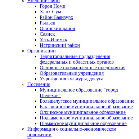
Внешние связи
Город Номи
Ханх Сум
Район Баянзурх
Рыльск
Осинский район
Саянск
Усть-Илимск
Истринский район
Организации
Территориальные подразделения
федеральных и областных органов
Основные промышленные предприятия
Образовательные учреждения
Учреждения культуры, досуга
Поселения
Муниципальное образование "город
Шелехов"
Большелугское муниципальное образование
Баклашинское муниципальное образование
Олхинское муниципальное образование
Подкаменское муниципальное образование
Шаманское муниципальное образование
Информация о социально-экономическом
положении