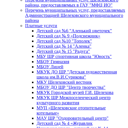
района, предоставляемых в ГАУ "МФЦ ИО"
Перечень муниципальных услуг, предоставляемых
Администрацией Шелеховского муниципального
района
Платные услуги
Детский сад №6 "Аленький цветочек"
Детский сад № 9 «Подснежник»
Детский сад №10 "Тополек"
Детский сад № 14 "Аленка"
Детский сад № 15 "Радуга"
МБУ ШР спортивная школа "Юность"
МБОУ Гимназия
МБОУ Лицей
МКУК ДО ШР "Детская художественная
школа им.В.И.Сурикова"
МКУ Шелеховский вестник
МБОУ ДО ШР "Центр творчества"
МКУК Городской музей Г.И. Шелехова
МКУК ШР Межпоселенческий центр
культурного развития
МУП «Шелеховские отопительные
котельные»
МАУ ШР "Оздоровительный центр"
Детский сад № 4 «Журавлик