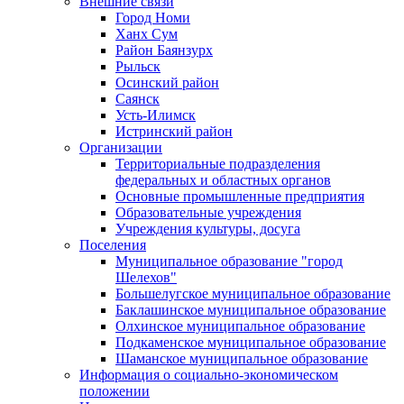
Внешние связи
Город Номи
Ханх Сум
Район Баянзурх
Рыльск
Осинский район
Саянск
Усть-Илимск
Истринский район
Организации
Территориальные подразделения
федеральных и областных органов
Основные промышленные предприятия
Образовательные учреждения
Учреждения культуры, досуга
Поселения
Муниципальное образование "город
Шелехов"
Большелугское муниципальное образование
Баклашинское муниципальное образование
Олхинское муниципальное образование
Подкаменское муниципальное образование
Шаманское муниципальное образование
Информация о социально-экономическом
положении