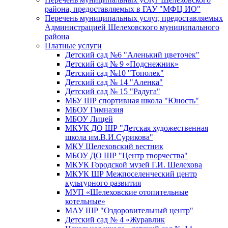
района, предоставляемых в ГАУ "МФЦ ИО"
Перечень муниципальных услуг, предоставляемых
Администрацией Шелеховского муниципального
района
Платные услуги
Детский сад №6 "Аленький цветочек"
Детский сад № 9 «Подснежник»
Детский сад №10 "Тополек"
Детский сад № 14 "Аленка"
Детский сад № 15 "Радуга"
МБУ ШР спортивная школа "Юность"
МБОУ Гимназия
МБОУ Лицей
МКУК ДО ШР "Детская художественная
школа им.В.И.Сурикова"
МКУ Шелеховский вестник
МБОУ ДО ШР "Центр творчества"
МКУК Городской музей Г.И. Шелехова
МКУК ШР Межпоселенческий центр
культурного развития
МУП «Шелеховские отопительные
котельные»
МАУ ШР "Оздоровительный центр"
Детский сад № 4 «Журавлик