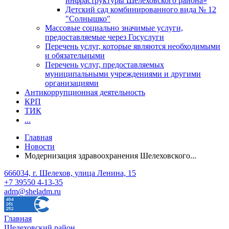
инфраструктуры Шелеховского района»
Детский сад комбинированного вида № 12
"Солнышко"
Массовые социально значимые услуги,
предоставляемые через Госуслуги
Перечень услуг, которые являются необходимыми
и обязательными
Перечень услуг, предоставляемых
муниципальными учреждениями и другими
организациями
Антикоррупционная деятельность
КРП
ТИК
...
Главная
Новости
Модернизация здравоохранения Шелеховского...
666034, г. Шелехов, улица Ленина, 15
+7 39550 4-13-35
adm@sheladm.ru
Главная
Шелеховский район