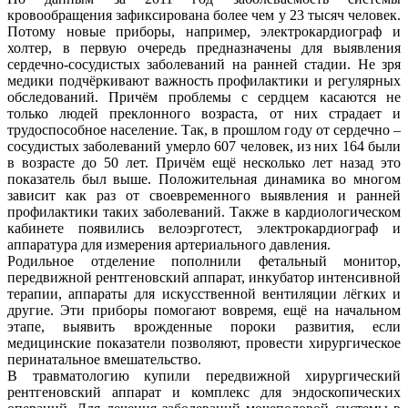
кровообращения зафиксирована более чем у 23 тысяч человек.
Потому новые приборы, например, электрокардиограф и
холтер, в первую очередь предназначены для выявления
сердечно-сосудистых заболеваний на ранней стадии. Не зря
медики подчёркивают важность профилактики и регулярных
обследований. Причём проблемы с сердцем касаются не
только людей преклонного возраста, от них страдает и
трудоспособное население. Так, в прошлом году от сердечно –
сосудистых заболеваний умерло 607 человек, из них 164 были
в возрасте до 50 лет. Причём ещё несколько лет назад это
показатель был выше. Положительная динамика во многом
зависит как раз от своевременного выявления и ранней
профилактики таких заболеваний. Также в кардиологическом
кабинете появились велоэрготест, электрокардиограф и
аппаратура для измерения артериального давления.
Родильное отделение пополнили фетальный монитор,
передвижной рентгеновский аппарат, инкубатор интенсивной
терапии, аппараты для искусственной вентиляции лёгких и
другие. Эти приборы помогают вовремя, ещё на начальном
этапе, выявить врожденные пороки развития, если
медицинские показатели позволяют, провести хирургическое
перинатальное вмешательство.
В травматологию купили передвижной хирургический
рентгеновский аппарат и комплекс для эндоскопических