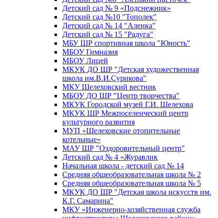
Детский сад № 9 «Подснежник»
Детский сад №10 "Тополек"
Детский сад № 14 "Аленка"
Детский сад № 15 "Радуга"
МБУ ШР спортивная школа "Юность"
МБОУ Гимназия
МБОУ Лицей
МКУК ДО ШР "Детская художественная
школа им.В.И.Сурикова"
МКУ Шелеховский вестник
МБОУ ДО ШР "Центр творчества"
МКУК Городской музей Г.И. Шелехова
МКУК ШР Межпоселенческий центр
культурного развития
МУП «Шелеховские отопительные
котельные»
МАУ ШР "Оздоровительный центр"
Детский сад № 4 «Журавлик
Начальная школа - детский сад № 14
Средняя общеобразовательная школа № 2
Средняя общеобразовательная школа № 5
МКУК ДО ШР "Детская школа искусств им.
К.Г. Самарина"
МКУ «Инженерно-хозяйственная служба