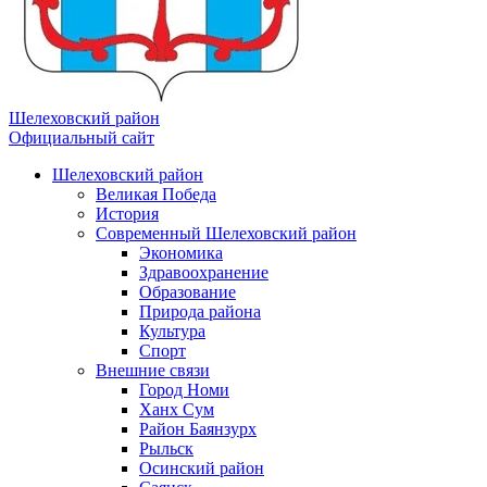
Шелеховский район
Официальный сайт
Шелеховский район
Великая Победа
История
Современный Шелеховский район
Экономика
Здравоохранение
Образование
Природа района
Культура
Спорт
Внешние связи
Город Номи
Ханх Сум
Район Баянзурх
Рыльск
Осинский район