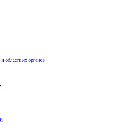
 и областных органов
"
ии