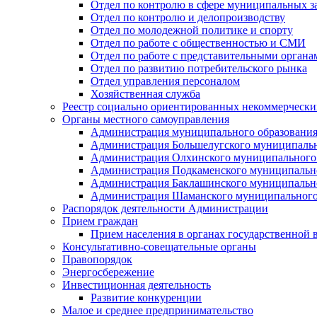
Отдел по контролю в сфере муниципальных з
Отдел по контролю и делопроизводству
Отдел по молодежной политике и спорту
Отдел по работе с общественностью и СМИ
Отдел по работе с представительными органа
Отдел по развитию потребительского рынка
Отдел управления персоналом
Хозяйственная служба
Реестр социально ориентированных некоммерчески
Органы местного самоуправления
Администрация муниципального образования
Администрация Большелугского муниципальн
Администрация Олхинского муниципального 
Администрация Подкаменского муниципально
Администрация Баклашинского муниципально
Администрация Шаманского муниципального
Распорядок деятельности Администрации
Прием граждан
Прием населения в органах государственной 
Консультативно-совещательные органы
Правопорядок
Энергосбережение
Инвестиционная деятельность
Развитие конкуренции
Малое и среднее предпринимательство