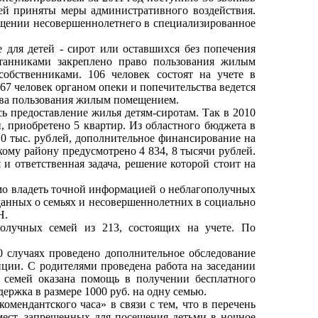
ей приняты меры административного воздействия.
ещении несовершеннолетнего в специализированное
 для детей - сирот или оставшихся без попечения
танниками закреплено право пользования жилым
обственниками. 106 человек состоят на учете в
7 человек органом опеки и попечительства ведется
рава пользования жилым помещением.
сь предоставление жилья детям-сиротам. Так в 2010
й, приобретено 5 квартир. Из областного бюджета в
,0 тыс. рублей, дополнительное финансирование на
скому району предусмотрено 4 834, 8 тысячи рублей.
и ответственная задача, решение которой стоит на
имо владеть точной информацией о неблагополучных
данных о семьях и несовершеннолетних в социально
Н.
получных семей из 213, состоящих на учете. По
0 случаях проведено дополнительное обследование
ии. С родителями проведена работа на заседании
 семей оказана помощь в получении бесплатного
ержка в размере 1000 руб. на одну семью.
омендантского часа» в связи с тем, что в перечень
мест, запрещенных для посещения детьми в ночное