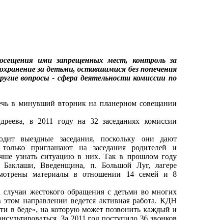
осещения ими запрещенных мест, контроль за
охранение за детьми, оставшимися без попечения
ругие вопросы - сфера деятельности комиссии по
речь в минувший вторник на планерном совещании
дреева, в 2011 году на 32 заседаниях комиссии
одит выездные заседания, поскольку они дают
только приглашают на заседания родителей и
чше узнать ситуацию в них. Так в прошлом году
 Баклаши, Введенщина, п. Большой Луг, лагере
смотрены материалы в отношении 14 семей и 8
 случаи жестокого обращения с детьми во многих
 этом направлении ведется активная работа. КДН
ти в беде», на которую может позвонить каждый и
нсультироваться. За 2011 год поступило 36 звонков