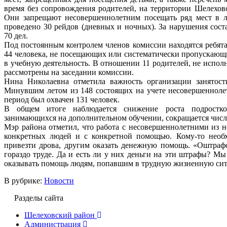
время без сопровождения родителей, на территории Шелехов
Они запрещают несовершеннолетним посещать ряд мест в л
проведено 30 рейдов (дневных и ночных). За нарушения сост
70 дел.
Под постоянным контролем членов комиссии находятся ребята
44 человека, не посещающих или систематически пропускающи
в учебную деятельность. В отношении 11 родителей, не испо
рассмотрены на заседании комиссии.
Нина Николаевна отметила важность организации занятости
Минувшим летом из 148 состоящих на учете несовершеннолет
период был охвачен 131 человек.
В общем итоге наблюдается снижение роста подростков
занимающихся на дополнительном обучении, сокращается числ
Мэр района отметил, что работа с несовершеннолетними из 
конкретных людей и с конкретной помощью. Кому-то необхо
привезти дрова, другим оказать денежную помощь. «Оштрафо
гораздо труде. Да и есть ли у них деньги на эти штрафы? Мы 
оказывать помощь людям, попавшим в трудную жизненную сит
В рубрике:
Новости
Разделы сайта
Шелеховский район
Администрация