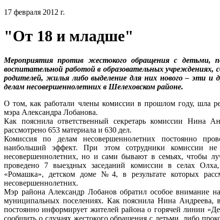
17 февраля 2012 г.
"От 18 и младше"
Мероприятия против жестокого обращения с детьми, п
воспитательной работой в образовательных учреждениях, с
родителей, жилья либо выделение для них нового – эти и д
делам несовершеннолетних в Шелеховском районе.
О том, как работали члены комиссии в прошлом году, шла 
мэра Александра Лобанова.
Как пояснила ответственный секретарь комиссии Нина Ан
рассмотрено 653 материала и 630 дел.
Комиссия по делам несовершеннолетних постоянно пров
наибольший эффект. При этом сотрудники комиссии не 
несовершеннолетних, но и сами бывают в семьях, чтобы лу
проведено 7 выездных заседаний комиссии в селах Олха,
«Ромашка», детском доме №4, в результате которых рас
несовершеннолетних.
Мэр района Александр Лобанов обратил особое внимание на
муниципальных поселениях. Как пояснила Нина Андреева, в
постоянно информирует жителей района о горячей линии «Де
сообщить о случаях жестокого обращения с детьми, либо проко