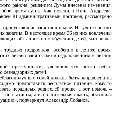
ского района, решением Думы внесены изменения.
юбое время суток. Как пояснила Нина Андреева,
авлен 81 административный протокол, рассмотрено
, пропускающие занятия в школе. На учете состоит
х занятия. В настоящее время 36 из них вовлечены
лняющих обязанности по обучению детей, материалы
 трудных подростков, особенно в летнее время.
них летней занятостью и оздоровлением в летний
ой преступности, увеличивается число ребят,
о безнадзорных детей.
неблагополучных семей должна быть направлена на
димо предоставить бесплатное питание, кому-то
вать нерадивых родителей проще, а вот помочь –
– не статисты, а исполнительная власть, обязанная
уацию», подчеркнул Александр Лобанов.