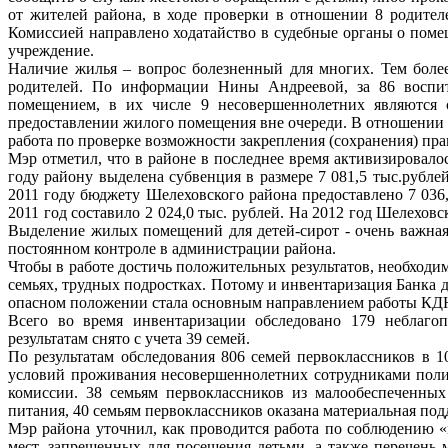
от жителей района, в ходе проверки в отношении 8 родител
Комиссией направлено ходатайство в судебные органы о пом
учреждение.
Наличие жилья – вопрос болезненный для многих. Тем более
родителей. По информации Нины Андреевой, за 86 воспи
помещением, в их числе 9 несовершеннолетних являются с
предоставлении жилого помещения вне очереди. В отношении 6
работа по проверке возможности закрепления (сохранения) п
Мэр отметил, что в районе в последнее время активизировало
году району выделена субвенция в размере 7 081,5 тыс.рубле
2011 году бюджету Шелеховского района предоставлено 7 036
2011 год составило 2 024,0 тыс. рублей. На 2012 год Шелехов
Выделение жилых помещений для детей-сирот - очень важная 
постоянном контроле в администрации района.
Чтобы в работе достичь положительных результатов, необход
семьях, трудных подростках. Потому и инвентаризация Банка 
опасном положении стала основным направлением работы КД
Всего во время инвентаризации обследовано 179 неблаго
результатам снято с учета 39 семей.
По результатам обследования 806 семей первоклассников в 1
условий проживания несовершеннолетних сотрудниками полиц
комиссии. 38 семьям первоклассников из малообеспеченных
питания, 40 семьям первоклассников оказана материальная подд
Мэр района уточнил, как проводится работа по соблюдению «к
мест, запрещенных для посещения детьми, а также перечень 