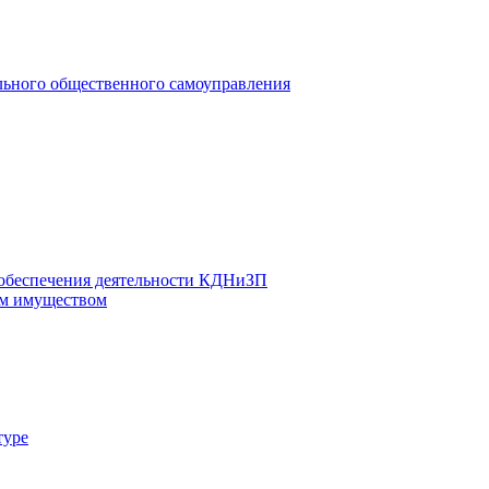
льного общественного самоуправления
 обеспечения деятельности КДНиЗП
м имуществом
туре