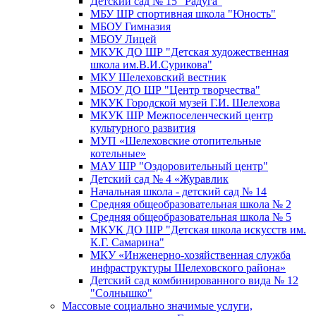
Детский сад № 15 "Радуга"
МБУ ШР спортивная школа "Юность"
МБОУ Гимназия
МБОУ Лицей
МКУК ДО ШР "Детская художественная
школа им.В.И.Сурикова"
МКУ Шелеховский вестник
МБОУ ДО ШР "Центр творчества"
МКУК Городской музей Г.И. Шелехова
МКУК ШР Межпоселенческий центр
культурного развития
МУП «Шелеховские отопительные
котельные»
МАУ ШР "Оздоровительный центр"
Детский сад № 4 «Журавлик
Начальная школа - детский сад № 14
Средняя общеобразовательная школа № 2
Средняя общеобразовательная школа № 5
МКУК ДО ШР "Детская школа искусств им.
К.Г. Самарина"
МКУ «Инженерно-хозяйственная служба
инфраструктуры Шелеховского района»
Детский сад комбинированного вида № 12
"Солнышко"
Массовые социально значимые услуги,