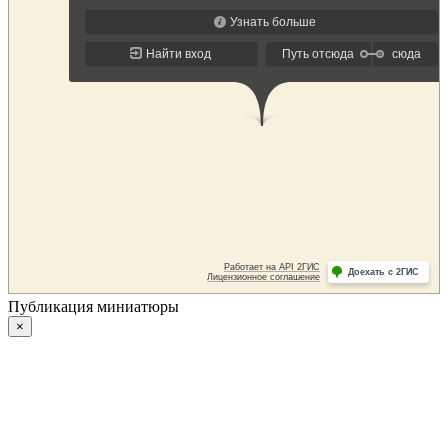
Публикация миниатюры
×