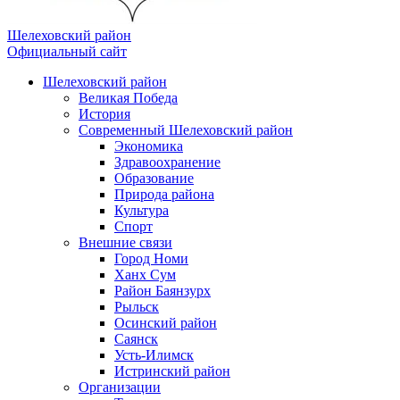
Шелеховский район
Официальный сайт
Шелеховский район
Великая Победа
История
Современный Шелеховский район
Экономика
Здравоохранение
Образование
Природа района
Культура
Спорт
Внешние связи
Город Номи
Ханх Сум
Район Баянзурх
Рыльск
Осинский район
Саянск
Усть-Илимск
Истринский район
Организации