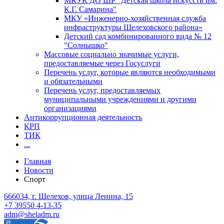
МКУК ДО ШР "Детская школа искусств им.
К.Г. Самарина"
МКУ «Инженерно-хозяйственная служба
инфраструктуры Шелеховского района»
Детский сад комбинированного вида № 12
"Солнышко"
Массовые социально значимые услуги,
предоставляемые через Госуслуги
Перечень услуг, которые являются необходимыми
и обязательными
Перечень услуг, предоставляемых
муниципальными учреждениями и другими
организациями
Антикоррупционная деятельность
КРП
ТИК
...
Главная
Новости
Спорт
666034, г. Шелехов, улица Ленина, 15
+7 39550 4-13-35
adm@sheladm.ru