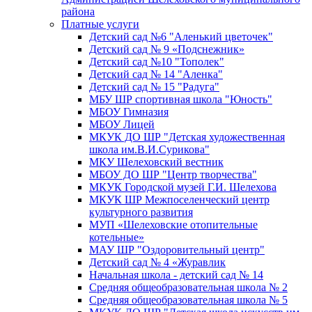
района
Платные услуги
Детский сад №6 "Аленький цветочек"
Детский сад № 9 «Подснежник»
Детский сад №10 "Тополек"
Детский сад № 14 "Аленка"
Детский сад № 15 "Радуга"
МБУ ШР спортивная школа "Юность"
МБОУ Гимназия
МБОУ Лицей
МКУК ДО ШР "Детская художественная
школа им.В.И.Сурикова"
МКУ Шелеховский вестник
МБОУ ДО ШР "Центр творчества"
МКУК Городской музей Г.И. Шелехова
МКУК ШР Межпоселенческий центр
культурного развития
МУП «Шелеховские отопительные
котельные»
МАУ ШР "Оздоровительный центр"
Детский сад № 4 «Журавлик
Начальная школа - детский сад № 14
Средняя общеобразовательная школа № 2
Средняя общеобразовательная школа № 5