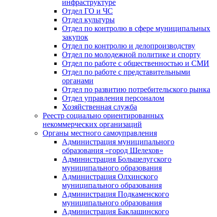
инфраструктуре
Отдел ГО и ЧС
Отдел культуры
Отдел по контролю в сфере муниципальных
закупок
Отдел по контролю и делопроизводству
Отдел по молодежной политике и спорту
Отдел по работе с общественностью и СМИ
Отдел по работе с представительными
органами
Отдел по развитию потребительского рынка
Отдел управления персоналом
Хозяйственная служба
Реестр социально ориентированных
некоммерческих организаций
Органы местного самоуправления
Администрация муниципального
образования «город Шелехов»
Администрация Большелугского
муниципального образования
Администрация Олхинского
муниципального образования
Администрация Подкаменского
муниципального образования
Администрация Баклашинского