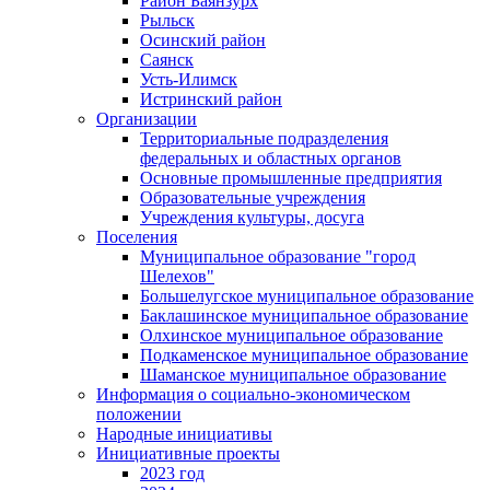
Район Баянзурх
Рыльск
Осинский район
Саянск
Усть-Илимск
Истринский район
Организации
Территориальные подразделения
федеральных и областных органов
Основные промышленные предприятия
Образовательные учреждения
Учреждения культуры, досуга
Поселения
Муниципальное образование "город
Шелехов"
Большелугское муниципальное образование
Баклашинское муниципальное образование
Олхинское муниципальное образование
Подкаменское муниципальное образование
Шаманское муниципальное образование
Информация о социально-экономическом
положении
Народные инициативы
Инициативные проекты
2023 год