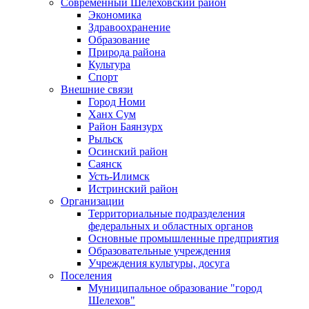
Современный Шелеховский район
Экономика
Здравоохранение
Образование
Природа района
Культура
Спорт
Внешние связи
Город Номи
Ханх Сум
Район Баянзурх
Рыльск
Осинский район
Саянск
Усть-Илимск
Истринский район
Организации
Территориальные подразделения
федеральных и областных органов
Основные промышленные предприятия
Образовательные учреждения
Учреждения культуры, досуга
Поселения
Муниципальное образование "город
Шелехов"