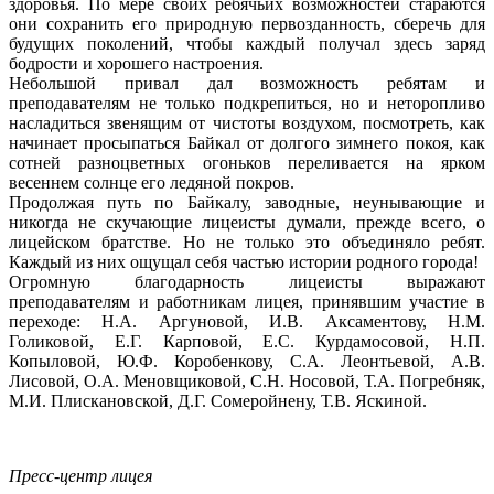
здоровья. По мере своих ребячьих возможностей стараются
они сохранить его природную первозданность, сберечь для
будущих поколений, чтобы каждый получал здесь заряд
бодрости и хорошего настроения.
Небольшой привал дал возможность ребятам и
преподавателям не только подкрепиться, но и неторопливо
насладиться звенящим от чистоты воздухом, посмотреть, как
начинает просыпаться Байкал от долгого зимнего покоя, как
сотней разноцветных огоньков переливается на ярком
весеннем солнце его ледяной покров.
Продолжая путь по Байкалу, заводные, неунывающие и
никогда не скучающие лицеисты думали, прежде всего, о
лицейском братстве. Но не только это объединяло ребят.
Каждый из них ощущал себя частью истории родного города!
Огромную благодарность лицеисты выражают
преподавателям и работникам лицея, принявшим участие в
переходе: Н.А. Аргуновой, И.В. Аксаментову, Н.М.
Голиковой, Е.Г. Карповой, Е.С. Курдамосовой, Н.П.
Копыловой, Ю.Ф. Коробенкову, С.А. Леонтьевой, А.В.
Лисовой, О.А. Меновщиковой, С.Н. Носовой, Т.А. Погребняк,
М.И. Плискановской, Д.Г. Сомеройнену, Т.В. Яскиной.
Пресс-центр лицея