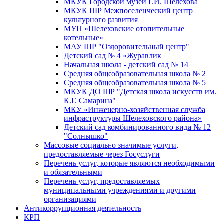
МКУК Городской музей Г.И. Шелехова
МКУК ШР Межпоселенческий центр
культурного развития
МУП «Шелеховские отопительные
котельные»
МАУ ШР "Оздоровительный центр"
Детский сад № 4 «Журавлик
Начальная школа - детский сад № 14
Средняя общеобразовательная школа № 2
Средняя общеобразовательная школа № 5
МКУК ДО ШР "Детская школа искусств им.
К.Г. Самарина"
МКУ «Инженерно-хозяйственная служба
инфраструктуры Шелеховского района»
Детский сад комбинированного вида № 12
"Солнышко"
Массовые социально значимые услуги,
предоставляемые через Госуслуги
Перечень услуг, которые являются необходимыми
и обязательными
Перечень услуг, предоставляемых
муниципальными учреждениями и другими
организациями
Антикоррупционная деятельность
КРП