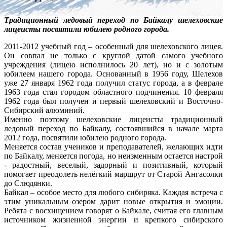
Традиционный ледовый переход по Байкалу шелеховские
лицеисты посвятили юбилею родного города.
2011-2012 учебный год – особенный для шелеховского лицея.
Он совпал не только с круглой датой самого учебного
учреждения (лицею исполнилось 20 лет), но и с золотым
юбилеем нашего города. Основанный в 1956 году, Шелехов
уже 27 января 1962 года получил статус города, а в феврале
1963 года стал городом областного подчинения. 10 февраля
1962 года был получен и первый шелеховский и Восточно-
Сибирский алюминий.
Именно поэтому шелеховские лицеисты традиционный
ледовый переход по Байкалу, состоявшийся в начале марта
2012 года, посвятили юбилею родного города.
Меняется состав учеников и преподавателей, желающих идти
по Байкалу, меняется погода, но неизменным остается настрой
- радостный, веселый, задорный и позитивный, который
помогает преодолеть нелёгкий маршрут от Старой Ангасолки
до Слюдянки.
Байкал – особое место для любого сибиряка. Каждая встреча с
этим уникальным озером дарит новые открытия и эмоции.
Ребята с восхищением говорят о Байкале, считая его главным
источником жизненной энергии и крепкого сибирского