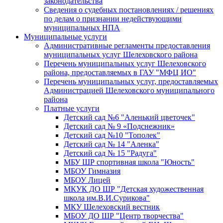
законодательства
Сведения о судебных постановлениях / решениях
по делам о признании недействующими
муниципальных НПА
Муниципальные услуги
Административные регламенты предоставления
муниципальных услуг Шелеховского района
Перечень муниципальных услуг Шелеховского
района, предоставляемых в ГАУ "МФЦ ИО"
Перечень муниципальных услуг, предоставляемых
Администрацией Шелеховского муниципального
района
Платные услуги
Детский сад №6 "Аленький цветочек"
Детский сад № 9 «Подснежник»
Детский сад №10 "Тополек"
Детский сад № 14 "Аленка"
Детский сад № 15 "Радуга"
МБУ ШР спортивная школа "Юность"
МБОУ Гимназия
МБОУ Лицей
МКУК ДО ШР "Детская художественная
школа им.В.И.Сурикова"
МКУ Шелеховский вестник
МБОУ ДО ШР "Центр творчества"