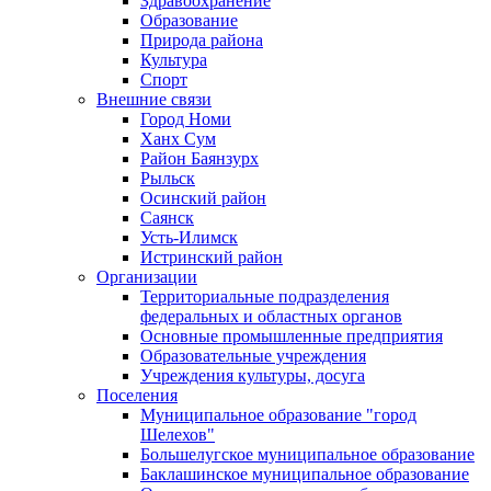
Здравоохранение
Образование
Природа района
Культура
Спорт
Внешние связи
Город Номи
Ханх Сум
Район Баянзурх
Рыльск
Осинский район
Саянск
Усть-Илимск
Истринский район
Организации
Территориальные подразделения
федеральных и областных органов
Основные промышленные предприятия
Образовательные учреждения
Учреждения культуры, досуга
Поселения
Муниципальное образование "город
Шелехов"
Большелугское муниципальное образование
Баклашинское муниципальное образование