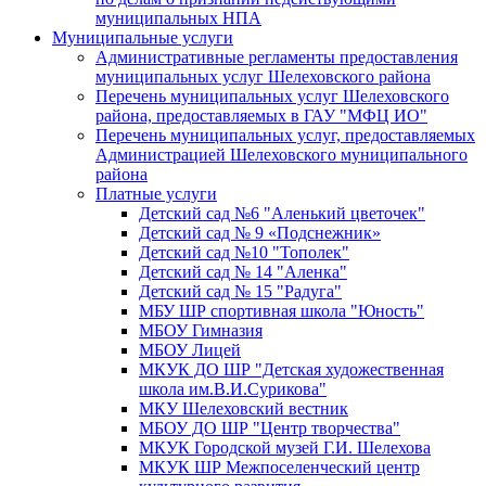
муниципальных НПА
Муниципальные услуги
Административные регламенты предоставления
муниципальных услуг Шелеховского района
Перечень муниципальных услуг Шелеховского
района, предоставляемых в ГАУ "МФЦ ИО"
Перечень муниципальных услуг, предоставляемых
Администрацией Шелеховского муниципального
района
Платные услуги
Детский сад №6 "Аленький цветочек"
Детский сад № 9 «Подснежник»
Детский сад №10 "Тополек"
Детский сад № 14 "Аленка"
Детский сад № 15 "Радуга"
МБУ ШР спортивная школа "Юность"
МБОУ Гимназия
МБОУ Лицей
МКУК ДО ШР "Детская художественная
школа им.В.И.Сурикова"
МКУ Шелеховский вестник
МБОУ ДО ШР "Центр творчества"
МКУК Городской музей Г.И. Шелехова
МКУК ШР Межпоселенческий центр