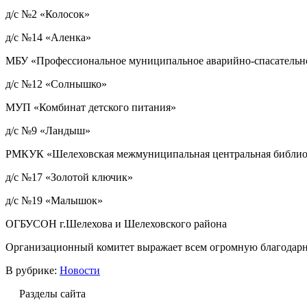
д/с №2 «Колосок»
д/с №14 «Аленка»
МБУ «Профессиональное муниципальное аварийно-спасательн
д/с №12 «Солнышко»
МУП «Комбинат детского питания»
д/с №9 «Ландыш»
РМКУК «Шелеховская межмуниципальная центральная библио
д/с №17 «Золотой ключик»
д/с №19 «Малышок»
ОГБУСОН г.Шелехова и Шелеховского района
Организационный комитет выражает всем огромную благодарн
В рубрике:
Новости
Разделы сайта