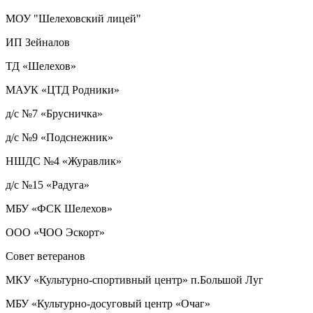
МОУ "Шелеховский лицей"
ИП Зейналов
ТД «Шелехов»
МАУК «ЦТД Родники»
д/с №7 «Брусничка»
д/с №9 «Подснежник»
НШДС №4 «Журавлик»
д/с №15 «Радуга»
МБУ «ФСК Шелехов»
ООО «ЧОО Эскорт»
Совет ветеранов
МКУ «Культурно-спортивный центр» п.Большой Луг
МБУ «Культурно-досуговый центр «Очаг»