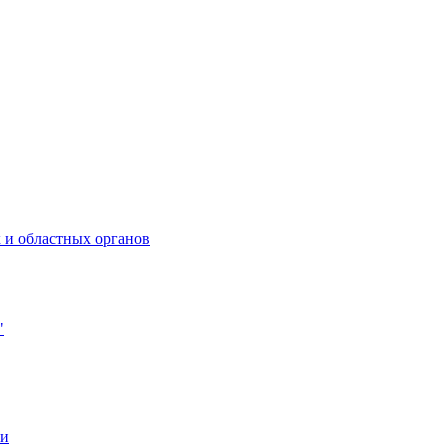
 и областных органов
"
ии