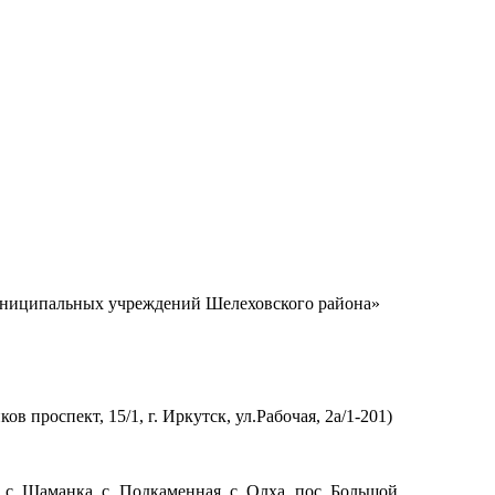
униципальных учреждений Шелеховского района»
 проспект, 15/1, г. Иркутск, ул.Рабочая, 2а/1-201)
с. Шаманка, с. Подкаменная, с. Олха, пос. Большой