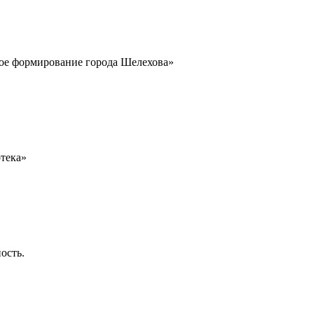
ое формирование города Шелехова»
тека»
ость.