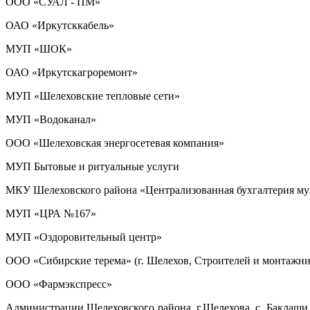
ООО «СУАЛ - ПМ»
ОАО «Иркутсккабель»
МУП «ШОК»
ОАО «Иркутскагроремонт»
МУП «Шелеховские тепловые сети»
МУП «Водоканал»
ООО «Шелеховская энергосетевая компания»
МУП Бытовые и ритуальные услуги
МКУ Шелеховского района «Централизованная бухгалтерия м
МУП «ЦРА №167»
МУП «Оздоровительный центр»
ООО «Сибирские терема» (г. Шелехов, Строителей и монтажников
ООО «Фармэкспресс»
Администрации Шелеховского района, г.Шелехова, с. Баклаши, 