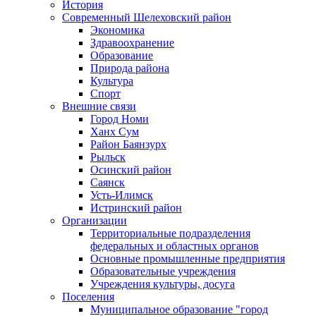
История
Современный Шелеховский район
Экономика
Здравоохранение
Образование
Природа района
Культура
Спорт
Внешние связи
Город Номи
Ханх Сум
Район Баянзурх
Рыльск
Осинский район
Саянск
Усть-Илимск
Истринский район
Организации
Территориальные подразделения
федеральных и областных органов
Основные промышленные предприятия
Образовательные учреждения
Учреждения культуры, досуга
Поселения
Муниципальное образование "город