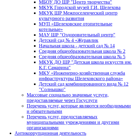
МБОУ ДО ШР "Центр творчества"
МКУК Городской музей Г.И. Шелехова
МКУК ШР Межпоселенческий центр
культурного развития
МУП «Шелеховские отопительные
котельные»
МАУ ШР "Оздоровительный центр"
Детский сад № 4 «Журавлик
Начальная школа - детский сад № 14
Средняя общеобразовательная школа № 2
Средняя общеобразовательная школа № 5
МКУК ДО ШР "Детская школа искусств им.
К.Г. Самарина"
МКУ «Инженерно-хозяйственная служба
инфраструктуры Шелеховского района»
Детский сад комбинированного вида № 12
"Солнышко"
Массовые социально значимые услуги,
предоставляемые через Госуслуги
Перечень услуг, которые являются необходимыми
и обязательными
Перечень услуг, предоставляемых
муниципальными учреждениями и другими
организациями
Антикоррупционная деятельность