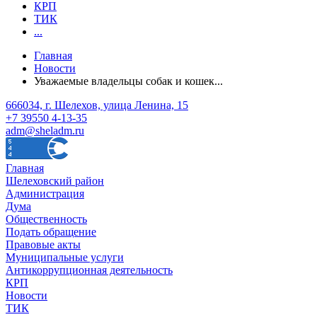
КРП
ТИК
...
Главная
Новости
Уважаемые владельцы собак и кошек...
666034, г. Шелехов, улица Ленина, 15
+7 39550 4-13-35
adm@sheladm.ru
Главная
Шелеховский район
Администрация
Дума
Общественность
Подать обращение
Правовые акты
Муниципальные услуги
Антикоррупционная деятельность
КРП
Новости
ТИК