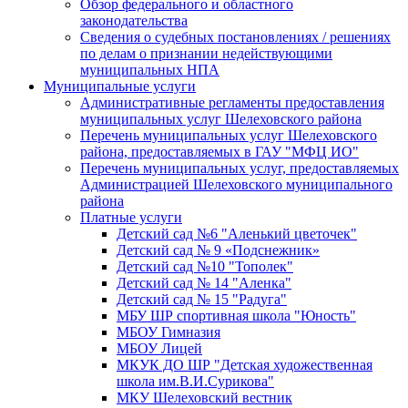
Обзор федерального и областного
законодательства
Сведения о судебных постановлениях / решениях
по делам о признании недействующими
муниципальных НПА
Муниципальные услуги
Административные регламенты предоставления
муниципальных услуг Шелеховского района
Перечень муниципальных услуг Шелеховского
района, предоставляемых в ГАУ "МФЦ ИО"
Перечень муниципальных услуг, предоставляемых
Администрацией Шелеховского муниципального
района
Платные услуги
Детский сад №6 "Аленький цветочек"
Детский сад № 9 «Подснежник»
Детский сад №10 "Тополек"
Детский сад № 14 "Аленка"
Детский сад № 15 "Радуга"
МБУ ШР спортивная школа "Юность"
МБОУ Гимназия
МБОУ Лицей
МКУК ДО ШР "Детская художественная
школа им.В.И.Сурикова"
МКУ Шелеховский вестник