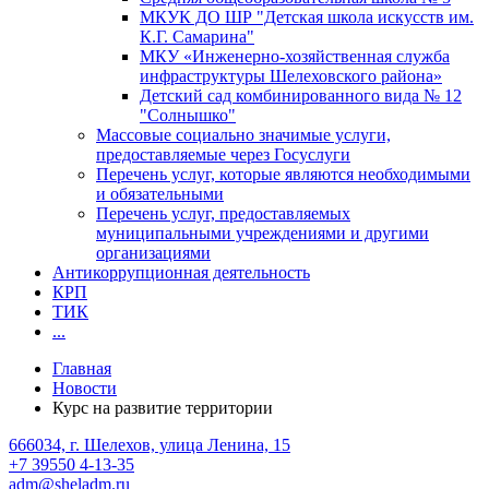
МКУК ДО ШР "Детская школа искусств им.
К.Г. Самарина"
МКУ «Инженерно-хозяйственная служба
инфраструктуры Шелеховского района»
Детский сад комбинированного вида № 12
"Солнышко"
Массовые социально значимые услуги,
предоставляемые через Госуслуги
Перечень услуг, которые являются необходимыми
и обязательными
Перечень услуг, предоставляемых
муниципальными учреждениями и другими
организациями
Антикоррупционная деятельность
КРП
ТИК
...
Главная
Новости
Курс на развитие территории
666034, г. Шелехов, улица Ленина, 15
+7 39550 4-13-35
adm@sheladm.ru