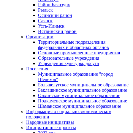
Район Баянзурх
Рыльск
Осинский район
Саянск
Усть-Илимск
Истринский район
Организации
Территориальные подразделения
федеральных и областных органов
Основные промышленные предприятия
Образовательные учреждения
Учреждения культуры, досуга
Поселения
Муниципальное образование "город
Шелехов"
Большелугское муниципальное образование
Баклашинское муниципальное образование
Олхинское муниципальное образование
Подкаменское муниципальное образование
Шаманское муниципальное образование
Информация о социально-экономическом
положении
Народные инициативы
Инициативные проекты
2023 год