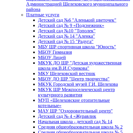
Администрацией Шелеховского муниципального
района
Платные услуги
Детский сад №6 "Аленький цветочек"
Детский сад № 9 «Подснежник»
Детский сад №10 "Тополек"
Детский сад № 14 "Аленка"
Детский сад № 15 "Радуга"
МБУ ШР спортивная школа "Юность"
МБОУ Гимназия
МБОУ Лицей
МКУК ДО ШР "Детская художественная
школа им.В.И.Сурикова"
МКУ Шелеховский вестник
МБОУ ДО ШР "Центр творчества"
МКУК Городской музей Г.И. Шелехова
МКУК ШР Межпоселенческий центр
культурного развития
МУП «Шелеховские отопительные
котельные»
МАУ ШР "Оздоровительный центр"
Детский сад № 4 «Журавлик
Начальная школа - детский сад № 14
Средняя общеобразовательная школа № 2
Средняя общеобразовательная школа № 5