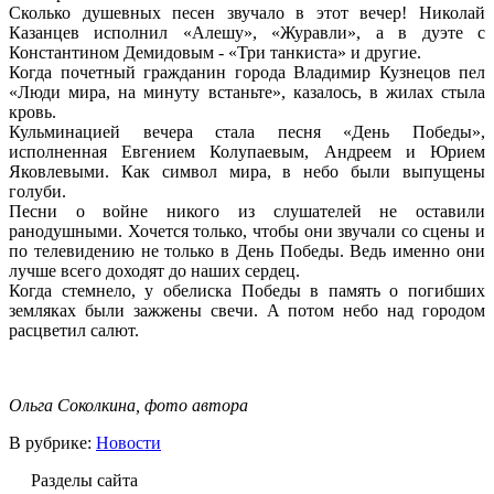
Сколько душевных песен звучало в этот вечер! Николай
Казанцев исполнил «Алешу», «Журавли», а в дуэте с
Константином Демидовым - «Три танкиста» и другие.
Когда почетный гражданин города Владимир Кузнецов пел
«Люди мира, на минуту встаньте», казалось, в жилах стыла
кровь.
Кульминацией вечера стала песня «День Победы»,
исполненная Евгением Колупаевым, Андреем и Юрием
Яковлевыми. Как символ мира, в небо были выпущены
голуби.
Песни о войне никого из слушателей не оставили
ранодушными. Хочется только, чтобы они звучали со сцены и
по телевидению не только в День Победы. Ведь именно они
лучше всего доходят до наших сердец.
Когда стемнело, у обелиска Победы в память о погибших
земляках были зажжены свечи. А потом небо над городом
расцветил салют.
Ольга Соколкина, фото автора
В рубрике:
Новости
Разделы сайта