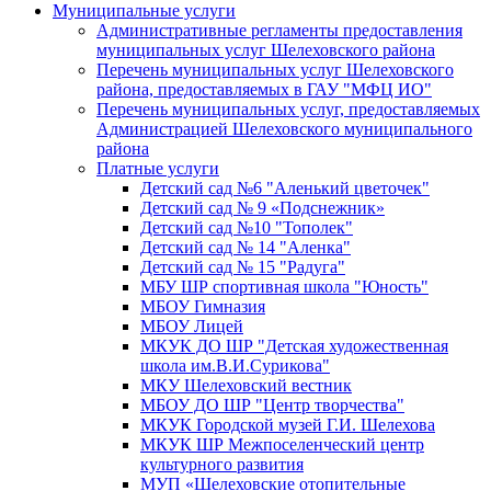
Муниципальные услуги
Административные регламенты предоставления
муниципальных услуг Шелеховского района
Перечень муниципальных услуг Шелеховского
района, предоставляемых в ГАУ "МФЦ ИО"
Перечень муниципальных услуг, предоставляемых
Администрацией Шелеховского муниципального
района
Платные услуги
Детский сад №6 "Аленький цветочек"
Детский сад № 9 «Подснежник»
Детский сад №10 "Тополек"
Детский сад № 14 "Аленка"
Детский сад № 15 "Радуга"
МБУ ШР спортивная школа "Юность"
МБОУ Гимназия
МБОУ Лицей
МКУК ДО ШР "Детская художественная
школа им.В.И.Сурикова"
МКУ Шелеховский вестник
МБОУ ДО ШР "Центр творчества"
МКУК Городской музей Г.И. Шелехова
МКУК ШР Межпоселенческий центр
культурного развития
МУП «Шелеховские отопительные