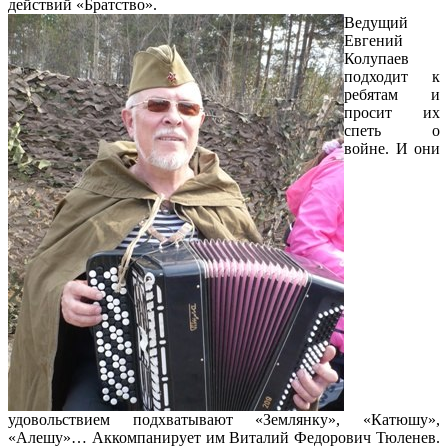
действий «Братство».
Ведущий
Евгений
Колупаев
подходит к
ребятам и
просит их
спеть о
войне. И они
удовольствием подхватывают «Землянку», «Катюшу»,
«Алешу»… Аккомпанирует им Виталий Федорович Тюленев.