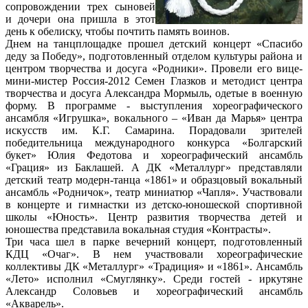
сопровождении трех сыновей
и дочери она пришла в этот
день к обелиску, чтобы почтить память воинов.
Днем на танцплощадке прошел детский концерт «Спасибо
деду за Победу», подготовленный отделом культуры района и
центром творчества и досуга «Родники». Провели его вице-
мини-мистер Россия-2012 Семен Глазков и методист центра
творчества и досуга Александра Мормыль, одетые в военную
форму. В программе - выступления хореографического
ансамбля «Игрушка», вокального – «Иван да Марья» центра
искусств им. К.Г. Самарина. Порадовали зрителей
победительница международного конкурса «Болгарский
букет» Юлия Федотова и хореографический ансамбль
«Грация» из Баклашей. А ДК «Металлург» представляли
детский театр модерн-танца «1861» и образцовый вокальный
ансамбль «Родничок», театр миниатюр «Чапля». Участвовали
в концерте и гимнастки из детско-юношеской спортивной
школы «Юность». Центр развития творчества детей и
юношества представила вокальная студия «Контрасты».
Три часа шел в парке вечерний концерт, подготовленный
КДЦ «Очаг». В нем участвовали хореографические
коллективы ДК «Металлург» «Традиция» и «1861». Ансамбль
«Лето» исполнил «Смуглянку». Среди гостей - иркутяне
Александр Соловьев и хореографический ансамбль
«Акварель».