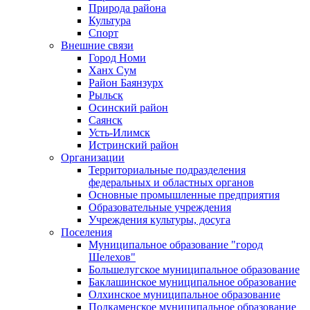
Природа района
Культура
Спорт
Внешние связи
Город Номи
Ханх Сум
Район Баянзурх
Рыльск
Осинский район
Саянск
Усть-Илимск
Истринский район
Организации
Территориальные подразделения
федеральных и областных органов
Основные промышленные предприятия
Образовательные учреждения
Учреждения культуры, досуга
Поселения
Муниципальное образование "город
Шелехов"
Большелугское муниципальное образование
Баклашинское муниципальное образование
Олхинское муниципальное образование
Подкаменское муниципальное образование