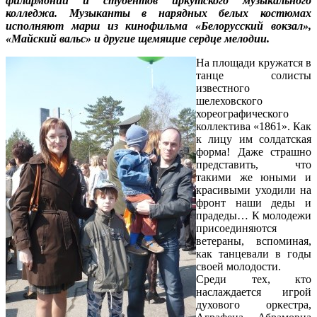
филармонии и студентов иркутского музыкального
колледжа. Музыканты в нарядных белых костюмах
исполняют марш из кинофильма «Белорусский вокзал»,
«Майский вальс» и другие щемящие сердце мелодии.
На площади кружатся в
танце солисты
известного
шелеховского
хореографического
коллектива «1861». Как
к лицу им солдатская
форма! Даже страшно
представить, что
такими же юными и
красивыми уходили на
фронт наши деды и
прадеды… К молодежи
присоединяются
ветераны, вспоминая,
как танцевали в годы
своей молодости.
Среди тех, кто
наслаждается игрой
духового оркестра,