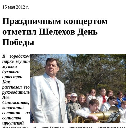
15 мая 2012 г.
Праздничным концертом
отметил Шелехов День
Победы
В городском
парке звучит
музыка
духового
оркестра.
Как
рассказал его
руководитель
Лев
Сапожников,
коллектив
состоит из
солистов
иркутской