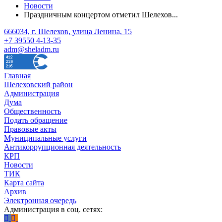
Новости
Праздничным концертом отметил Шелехов...
666034, г. Шелехов, улица Ленина, 15
+7 39550 4-13-35
adm@sheladm.ru
Главная
Шелеховский район
Администрация
Дума
Общественность
Подать обращение
Правовые акты
Муниципальные услуги
Антикоррупционная деятельность
КРП
Новости
ТИК
Карта сайта
Архив
Электронная очередь
Администрация в соц. сетях: