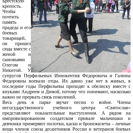
Брестскую
крепость.
Чтобы
почтить
память
прадеда и его
боевых
товарищей,
он пришел
сюда вместе с
женой и
сыновьями
Олегом и
Никитой. У
супругов Перфильевых Иннокентия Федоровича и Галины
Федоровны воевали отцы. Их давно уже нет в живых, в
последние годы Перфильевы приходят к обелиску вместе с
внуками Андреем и Димой, потому что понимают, насколько
важно не прервать связь поколений.
Весь день в парке звучат песни о войне. Члены
негосударственного учебного центра «Святослав»
представляют показательные выступления. А рядом на
импровизированном солдатском привале мальчишки и
девчонки примеряют пилотки, каски и бронежилеты – личные
вещи членов союза десантников России и ветеранов боевых