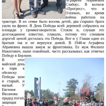
Аграфена Абрамовна
Слабоус. В колхозе
«Прогресс», что в
Олонках, во время
войны работала на
тракторе. В их семье было восемь детей, два старших брата
ушли на фронт. В День Победы всей деревней собрались на
площади у громкоговорителя. Стояли и, слушая это
долгожданное известие, плакали, потому что слишком
дорогой ценой досталась эта Победа. Вот и у Глаши один из
братьев так и не вернулся домой. В 1948-м Аграфена
Абрамовна вышла замуж за фронтовика. Ее муж Филипп
Никитович, ныне покойный, часто рассказывал, как отмечал
Победу в Берлине.
В этот
майский день
в парк к
обелиску
Победы шли
и старый, и
малый. У
Евгения
Иксанова
прадед погиб,
защищая