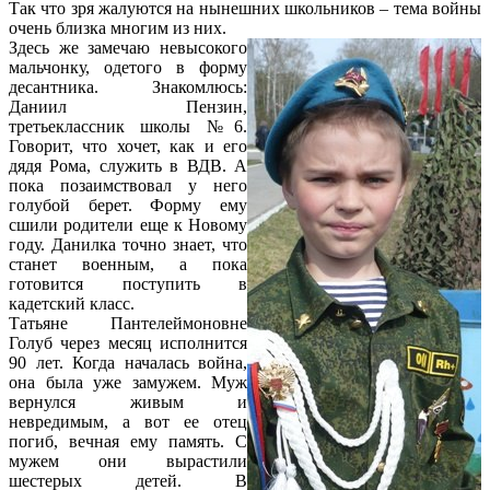
Так что зря жалуются на нынешних школьников – тема войны
очень близка многим из них.
Здесь же замечаю невысокого
мальчонку, одетого в форму
десантника. Знакомлюсь:
Даниил Пензин,
третьеклассник школы №6.
Говорит, что хочет, как и его
дядя Рома, служить в ВДВ. А
пока позаимствовал у него
голубой берет. Форму ему
сшили родители еще к Новому
году. Данилка точно знает, что
станет военным, а пока
готовится поступить в
кадетский класс.
Татьяне Пантелеймоновне
Голуб через месяц исполнится
90 лет. Когда началась война,
она была уже замужем. Муж
вернулся живым и
невредимым, а вот ее отец
погиб, вечная ему память. С
мужем они вырастили
шестерых детей. В