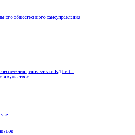
льного общественного самоуправления
 обеспечения деятельности КДНиЗП
м имуществом
туре
акупок