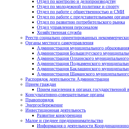
Отдел по контролю и делопроизводству
Отдел по молодежной политике и спорту
Отдел по работе с общественностью и СМИ
Отдел по работе с представительными органа
Отдел по развитию потребительского рынка
Отдел управления персоналом
Хозяйственная служба
Реестр социально ориентированных некоммерчески
Органы местного самоуправления
Администрация муниципального образования
Администрация Большелугского муниципальн
Администрация Олхинского муниципального 
Администрация Подкаменского муниципально
Администрация Баклашинского муниципально
Администрация Шаманского муниципального
Распорядок деятельности Администрации
Прием граждан
Прием населения в органах государственной 
Консультативно-совещательные органы
Правопорядок
Энергосбережение
Инвестиционная деятельность
Развитие конкуренции
Малое и среднее предпринимательство
Информация о деятельности Координационног