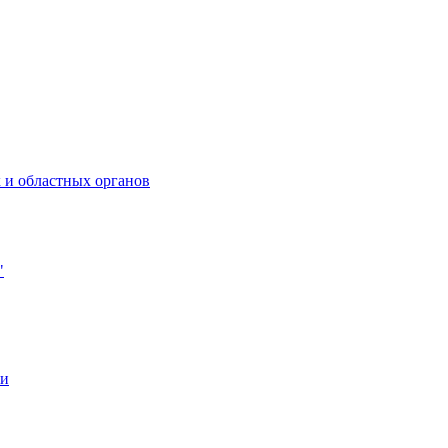
 и областных органов
"
ии