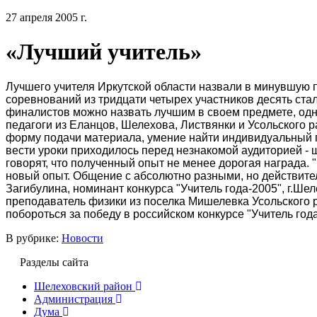
27 апреля 2005 г.
«Лучший учитель»
Лучшего учителя Иркутской области назвали в минувшую п
соревнований из тридцати четырех участников десять ста
финалистов можно назвать лучшим в своем предмете, одн
педагоги из Еланцов, Шелехова, Листвянки и Усольского
форму подачи материала, умение найти индивидуальный по
вести уроки приходилось перед незнакомой аудиторией - 
говорят, что полученный опыт не менее дорогая награда
новый опыт. Общение с абсолютно разными, но действите
Загибулина, номинант конкурса "Учитель года-2005", г.Ше
преподаватель физики из поселка Мишелевка Усольского 
побороться за победу в российском конкурсе "Учитель года
В рубрике:
Новости
Разделы сайта
Шелеховский район
Администрация
Дума