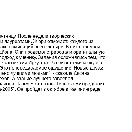
ятницу. После недели творческих
ли лауреатами. Жюри отмечает: каждого из
ако номинаций всего четыре. В них победили
 района. Они продемонстрировали оригинальную
дход к ученику. Задания осложнялись тем, что
школьниками Иркутска. Все участники конкурса
. "Это непередаваемое ощущение. Новые друзья,
льно лучшими людьми", - сказала Оксана
лехов. А звание лучшего завоевал
района Павел Болтенков. Теперь ему предстоит
-2005". Он пройдет в октябре в Калининграде.