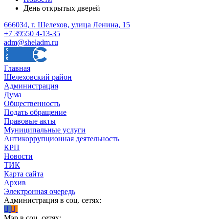
День открытых дверей
666034, г. Шелехов, улица Ленина, 15
+7 39550 4-13-35
adm@sheladm.ru
Главная
Шелеховский район
Администрация
Дума
Общественность
Подать обращение
Правовые акты
Муниципальные услуги
Антикоррупционная деятельность
КРП
Новости
ТИК
Карта сайта
Архив
Электронная очередь
Администрация в соц. сетях:
Мэр в соц. сетях: