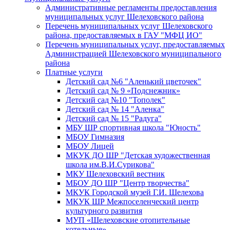
Административные регламенты предоставления
муниципальных услуг Шелеховского района
Перечень муниципальных услуг Шелеховского
района, предоставляемых в ГАУ "МФЦ ИО"
Перечень муниципальных услуг, предоставляемых
Администрацией Шелеховского муниципального
района
Платные услуги
Детский сад №6 "Аленький цветочек"
Детский сад № 9 «Подснежник»
Детский сад №10 "Тополек"
Детский сад № 14 "Аленка"
Детский сад № 15 "Радуга"
МБУ ШР спортивная школа "Юность"
МБОУ Гимназия
МБОУ Лицей
МКУК ДО ШР "Детская художественная
школа им.В.И.Сурикова"
МКУ Шелеховский вестник
МБОУ ДО ШР "Центр творчества"
МКУК Городской музей Г.И. Шелехова
МКУК ШР Межпоселенческий центр
культурного развития
МУП «Шелеховские отопительные
котельные»