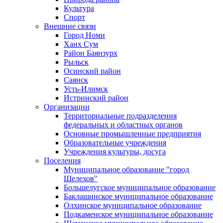
Культура
Спорт
Внешние связи
Город Номи
Ханх Сум
Район Баянзурх
Рыльск
Осинский район
Саянск
Усть-Илимск
Истринский район
Организации
Территориальные подразделения
федеральных и областных органов
Основные промышленные предприятия
Образовательные учреждения
Учреждения культуры, досуга
Поселения
Муниципальное образование "город
Шелехов"
Большелугское муниципальное образование
Баклашинское муниципальное образование
Олхинское муниципальное образование
Подкаменское муниципальное образование