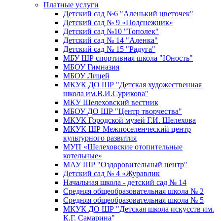
Платные услуги
Детский сад №6 "Аленький цветочек"
Детский сад № 9 «Подснежник»
Детский сад №10 "Тополек"
Детский сад № 14 "Аленка"
Детский сад № 15 "Радуга"
МБУ ШР спортивная школа "Юность"
МБОУ Гимназия
МБОУ Лицей
МКУК ДО ШР "Детская художественная
школа им.В.И.Сурикова"
МКУ Шелеховский вестник
МБОУ ДО ШР "Центр творчества"
МКУК Городской музей Г.И. Шелехова
МКУК ШР Межпоселенческий центр
культурного развития
МУП «Шелеховские отопительные
котельные»
МАУ ШР "Оздоровительный центр"
Детский сад № 4 «Журавлик
Начальная школа - детский сад № 14
Средняя общеобразовательная школа № 2
Средняя общеобразовательная школа № 5
МКУК ДО ШР "Детская школа искусств им.
К.Г. Самарина"