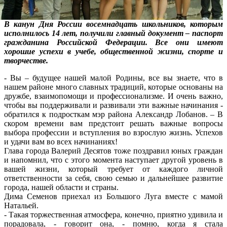
В канун Дня России восемнадцать школьников, которым
исполнилось 14 лет, получили главный документ – паспорт
гражданина Российской Федерации. Все они имеют
хорошие успехи в учебе, общественной жизни, спорте и
творчестве.
- Вы – будущее нашей малой Родины, все вы знаете, что в
нашем районе много славных традиций, которые основаны на
дружбе, взаимопомощи и профессионализме. И очень важно,
чтобы вы поддерживали и развивали эти важные начинания -
обратился к подросткам мэр района Александр Лобанов. – В
скором времени вам предстоит решать важные вопросы
выбора профессии и вступления во взрослую жизнь. Успехов
и удачи вам во всех начинаниях!
Глава города Валерий Десятов тоже поздравил юных граждан
и напомнил, что с этого момента наступает другой уровень в
вашей жизни, который требует от каждого личной
ответственности за себя, свою семью и дальнейшее развитие
города, нашей области и страны.
Дима Семенов приехал из Большого Луга вместе с мамой
Натальей.
- Такая торжественная атмосфера, конечно, приятно удивила и
порадовала, - говорит она, - помню, когда я стала