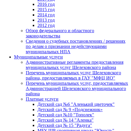
2016 год
2015 год
2014 год
2013 год
2012 год
Обзор федерального и областного
законодательства
Сведения о судебных постановлениях / решениях
по делам о признании недействующими
муниципальных НПА
Муниципальные услуги
Административные регламенты предоставления
муниципальных услуг Шелеховского района
Перечень муниципальных услуг Шелеховского
района, предоставляемых в ГАУ "МФЦ ИО"
Перечень муниципальных услуг, предоставляемых
Администрацией Шелеховского муниципального
района
Платные услуги
Детский сад №6 "Аленький цветочек"
Детский сад № 9 «Подснежник»
Детский сад №10 "Тополек"
Детский сад № 14 "Аленка"
Детский сад № 15 "Радуга"
МБУ ШР спортивная школа "Юность"