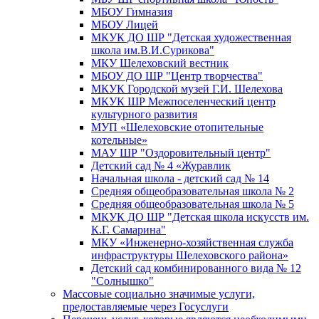
МБОУ Гимназия
МБОУ Лицей
МКУК ДО ШР "Детская художественная
школа им.В.И.Сурикова"
МКУ Шелеховский вестник
МБОУ ДО ШР "Центр творчества"
МКУК Городской музей Г.И. Шелехова
МКУК ШР Межпоселенческий центр
культурного развития
МУП «Шелеховские отопительные
котельные»
МАУ ШР "Оздоровительный центр"
Детский сад № 4 «Журавлик
Начальная школа - детский сад № 14
Средняя общеобразовательная школа № 2
Средняя общеобразовательная школа № 5
МКУК ДО ШР "Детская школа искусств им.
К.Г. Самарина"
МКУ «Инженерно-хозяйственная служба
инфраструктуры Шелеховского района»
Детский сад комбинированного вида № 12
"Солнышко"
Массовые социально значимые услуги,
предоставляемые через Госуслуги