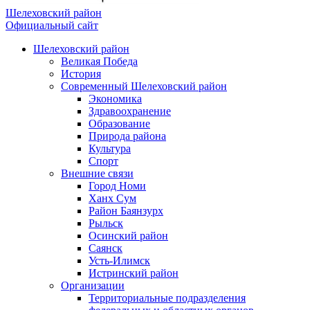
Шелеховский район
Официальный сайт
Шелеховский район
Великая Победа
История
Современный Шелеховский район
Экономика
Здравоохранение
Образование
Природа района
Культура
Спорт
Внешние связи
Город Номи
Ханх Сум
Район Баянзурх
Рыльск
Осинский район
Саянск
Усть-Илимск
Истринский район
Организации
Территориальные подразделения