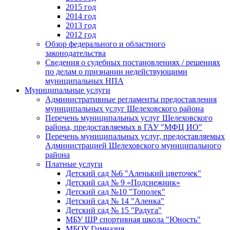
2015 год
2014 год
2013 год
2012 год
Обзор федерального и областного
законодательства
Сведения о судебных постановлениях / решениях
по делам о признании недействующими
муниципальных НПА
Муниципальные услуги
Административные регламенты предоставления
муниципальных услуг Шелеховского района
Перечень муниципальных услуг Шелеховского
района, предоставляемых в ГАУ "МФЦ ИО"
Перечень муниципальных услуг, предоставляемых
Администрацией Шелеховского муниципального
района
Платные услуги
Детский сад №6 "Аленький цветочек"
Детский сад № 9 «Подснежник»
Детский сад №10 "Тополек"
Детский сад № 14 "Аленка"
Детский сад № 15 "Радуга"
МБУ ШР спортивная школа "Юность"
МБОУ Гимназия