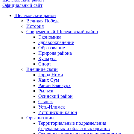
Официальный сайт
Шелеховский район
Великая Победа
История
Современный Шелеховский район
Экономика
Здравоохранение
Образование
Природа района
Культура
Спорт
Внешние связи
Город Номи
Ханх Сум
Район Баянзурх
Рыльск
Осинский район
Саянск
Усть-Илимск
Истринский район
Организации
Территориальные подразделения
федеральных и областных органов
Основные промышленные предприятия