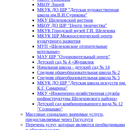
МБОУ Лицей
МКУК ДО ШР "Детская художественная
школа им.В.И.Сурикова"
МКУ Шелеховский вестник
МБОУ ДО ШР "Центр творчества"
МКУК Городской музей Г.И. Шелехова
МКУК ШР Межпоселенческий центр
культурного развития
МУП «Шелеховские отопительные
котельные»
МАУ ШР "Оздоровительный центр"
Детский сад № 4 «Журавлик
Начальная школа - детский сад № 14
Средняя общеобразовательная школа № 2
Средняя общеобразовательная школа № 5
МКУК ДО ШР "Детская школа искусств им.
К.Г. Самарина"
МКУ «Инженерно-хозяйственная служба
инфраструктуры Шелеховского района»
Детский сад комбинированного вида № 12
"Солнышко"
Массовые социально значимые услуги,
предоставляемые через Госуслуги
Перечень услуг, которые являются необходимыми
и обязательными