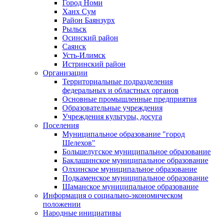
Город Номи
Ханх Сум
Район Баянзурх
Рыльск
Осинский район
Саянск
Усть-Илимск
Истринский район
Организации
Территориальные подразделения
федеральных и областных органов
Основные промышленные предприятия
Образовательные учреждения
Учреждения культуры, досуга
Поселения
Муниципальное образование "город
Шелехов"
Большелугское муниципальное образование
Баклашинское муниципальное образование
Олхинское муниципальное образование
Подкаменское муниципальное образование
Шаманское муниципальное образование
Информация о социально-экономическом
положении
Народные инициативы