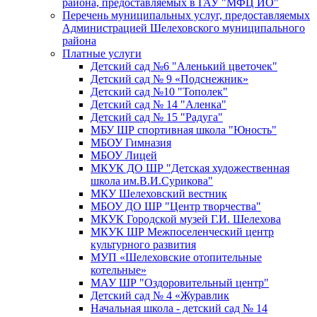
района, предоставляемых в ГАУ "МФЦ ИО"
Перечень муниципальных услуг, предоставляемых
Администрацией Шелеховского муниципального
района
Платные услуги
Детский сад №6 "Аленький цветочек"
Детский сад № 9 «Подснежник»
Детский сад №10 "Тополек"
Детский сад № 14 "Аленка"
Детский сад № 15 "Радуга"
МБУ ШР спортивная школа "Юность"
МБОУ Гимназия
МБОУ Лицей
МКУК ДО ШР "Детская художественная
школа им.В.И.Сурикова"
МКУ Шелеховский вестник
МБОУ ДО ШР "Центр творчества"
МКУК Городской музей Г.И. Шелехова
МКУК ШР Межпоселенческий центр
культурного развития
МУП «Шелеховские отопительные
котельные»
МАУ ШР "Оздоровительный центр"
Детский сад № 4 «Журавлик
Начальная школа - детский сад № 14