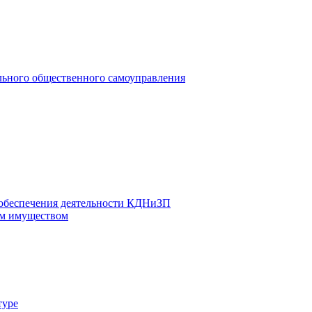
льного общественного самоуправления
 обеспечения деятельности КДНиЗП
м имуществом
туре