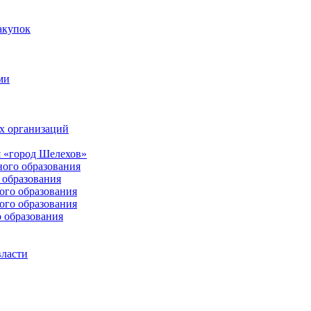
акупок
ми
х организаций
 «город Шелехов»
ого образования
образования
го образования
го образования
 образования
власти