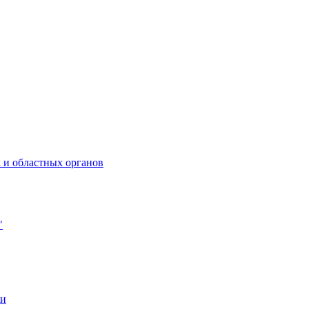
 и областных органов
"
ии