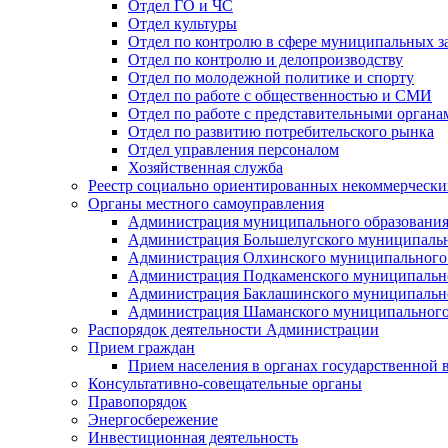
Отдел ГО и ЧС
Отдел культуры
Отдел по контролю в сфере муниципальных з
Отдел по контролю и делопроизводству
Отдел по молодежной политике и спорту
Отдел по работе с общественностью и СМИ
Отдел по работе с представительными органа
Отдел по развитию потребительского рынка
Отдел управления персоналом
Хозяйственная служба
Реестр социально ориентированных некоммерчески
Органы местного самоуправления
Администрация муниципального образования
Администрация Большелугского муниципальн
Администрация Олхинского муниципального 
Администрация Подкаменского муниципально
Администрация Баклашинского муниципально
Администрация Шаманского муниципального
Распорядок деятельности Администрации
Прием граждан
Прием населения в органах государственной 
Консультативно-совещательные органы
Правопорядок
Энергосбережение
Инвестиционная деятельность