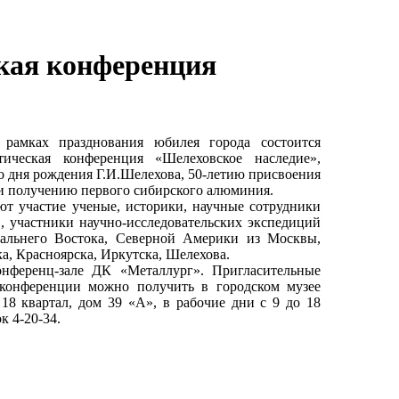
кая конференция
 рамках празднования юбилея города состоится
тическая конференция «Шелеховское наследие»,
о дня рождения Г.И.Шелехова, 50-летию присвоения
 и получению первого сибирского алюминия.
т участие ученые, историки, научные сотрудники
, участники научно-исследовательских экспедиций
альнего Востока, Северной Америки из Москвы,
а, Красноярска, Иркутска, Шелехова.
нференц-зале ДК «Металлург». Пригласительные
конференции можно получить в городском музее
 18 квартал, дом 39 «А», в рабочие дни с 9 до 18
к 4-20-34.