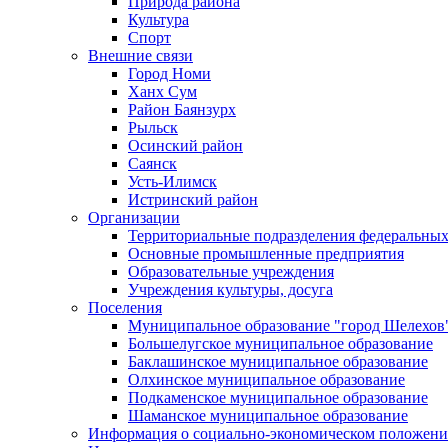
Природа района
Культура
Спорт
Внешние связи
Город Номи
Ханх Сум
Район Баянзурх
Рыльск
Осинский район
Саянск
Усть-Илимск
Истринский район
Организации
Территориальные подразделения федеральных
Основные промышленные предприятия
Образовательные учреждения
Учреждения культуры, досуга
Поселения
Муниципальное образование "город Шелехов
Большелугское муниципальное образование
Баклашинское муниципальное образование
Олхинское муниципальное образование
Подкаменское муниципальное образование
Шаманское муниципальное образование
Информация о социально-экономическом положен